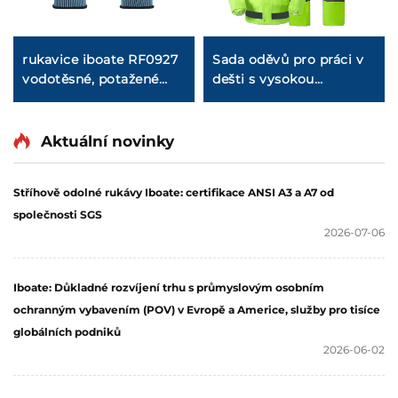
rukavice iboate RF0927
Sada oděvů pro práci v
vodotěsné, potažené
dešti s vysokou
latexem, certifikované
viditelností a reflexními
podle normy CE,
prvky – vodotěsná a
standard EN388
větrná bunda značky
Aktuální novinky
Iboate
Stříhově odolné rukávy Iboate: certifikace ANSI A3 a A7 od
společnosti SGS
2026-07-06
Iboate: Důkladné rozvíjení trhu s průmyslovým osobním
ochranným vybavením (POV) v Evropě a Americe, služby pro tisíce
globálních podniků
2026-06-02