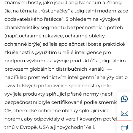
známými hosty, jako jsou Jiang Nanchun a Zhang
Jia, na témata „růst značky“ a „digitální modernizace
dodavatelského řetězce“. S ohledem na vývojové
charakteristiky segmentu bezpečnostních potřeb
(např. ochranné rukavice, ochranné obleky,
ochranné brýle) sdílela společnost Iboate praktické
zkušenosti s „využitím umělé inteligence pro
podporu výzkumu a vývoje produktů“ a „digitálním
provozem globálních distribučních kanálů“ —
například prostřednictvím inteligentní analýzy dat o
uživatelských požadavcích společnost rychle
vyvíjela produkty splňující přísné normy (např.
bezpečnostní brýle certifikované podle směrnice
CE, chemické ochranné obleky splňující více
norem), aby odpovídaly diverzifikovaným potřebám
trhů v Evropě, USA a jihovýchodní Asii.