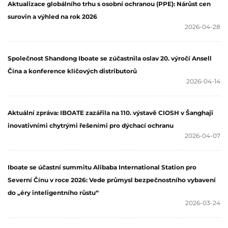
Aktualizace globálního trhu s osobní ochranou (PPE): Nárůst cen
surovin a výhled na rok 2026
2026-04-28
Společnost Shandong Iboate se zúčastnila oslav 20. výročí Ansell
Čína a konference klíčových distributorů
2026-04-14
Aktuální zpráva: IBOATE zazářila na 110. výstavě CIOSH v Šanghaji
inovativními chytrými řešeními pro dýchací ochranu
2026-04-07
Iboate se účastní summitu Alibaba International Station pro
Severní Čínu v roce 2026: Vede průmysl bezpečnostního vybavení
do „éry inteligentního růstu“
2026-03-24