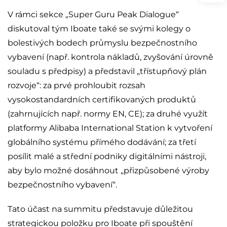
V rámci sekce „Super Guru Peak Dialogue“
diskutoval tým Iboate také se svými kolegy o
bolestivých bodech průmyslu bezpečnostního
vybavení (např. kontrola nákladů, zvyšování úrovně
souladu s předpisy) a představil „třístupňový plán
rozvoje“: za prvé prohloubit rozsah
vysokostandardních certifikovaných produktů
(zahrnujících např. normy EN, CE); za druhé využít
platformy Alibaba International Station k vytvoření
globálního systému přímého dodávání; za třetí
posílit malé a střední podniky digitálními nástroji,
aby bylo možné dosáhnout „přizpůsobené výroby
bezpečnostního vybavení“.
Tato účast na summitu představuje důležitou
strategickou položku pro Iboate při spouštění