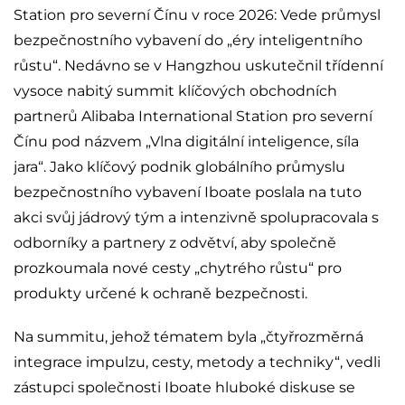
Station pro severní Čínu v roce 2026: Vede průmysl
bezpečnostního vybavení do „éry inteligentního
růstu“. Nedávno se v Hangzhou uskutečnil třídenní
vysoce nabitý summit klíčových obchodních
partnerů Alibaba International Station pro severní
Čínu pod názvem „Vlna digitální inteligence, síla
jara“. Jako klíčový podnik globálního průmyslu
bezpečnostního vybavení Iboate poslala na tuto
akci svůj jádrový tým a intenzivně spolupracovala s
odborníky a partnery z odvětví, aby společně
prozkoumala nové cesty „chytrého růstu“ pro
produkty určené k ochraně bezpečnosti.
Na summitu, jehož tématem byla „čtyřrozměrná
integrace impulzu, cesty, metody a techniky“, vedli
zástupci společnosti Iboate hluboké diskuse se