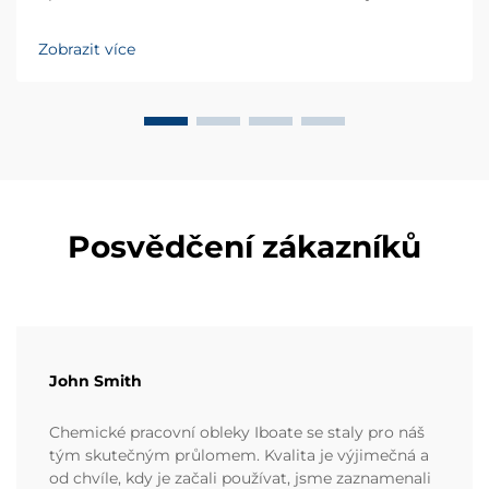
vysokovýkonnými materiály, které odolávají
pronikání, trhání a degradaci. S více než 20letou
Zobrazit více
zkušeností v oblasti vývoje průmyslového osobního
ochranného vybavení...
Posvědčení zákazníků
John Smith
Chemické pracovní obleky Iboate se staly pro náš
tým skutečným průlomem. Kvalita je výjimečná a
od chvíle, kdy je začali používat, jsme zaznamenali