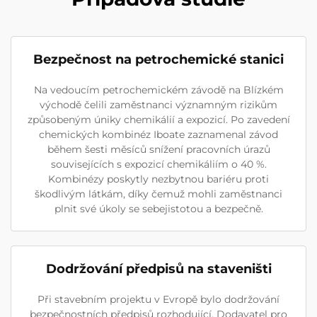
Bezpečnost na petrochemické stanici
Na vedoucím petrochemickém závodě na Blízkém
východě čelili zaměstnanci významným rizikům
způsobeným úniky chemikálií a expozicí. Po zavedení
chemických kombinéz Iboate zaznamenal závod
během šesti měsíců snížení pracovních úrazů
souvisejících s expozicí chemikáliím o 40 %.
Kombinézy poskytly nezbytnou bariéru proti
škodlivým látkám, díky čemuž mohli zaměstnanci
plnit své úkoly se sebejistotou a bezpečně.
Dodržování předpisů na staveništi
Při stavebním projektu v Evropě bylo dodržování
bezpečnostních předpisů rozhodující. Dodavatel pro