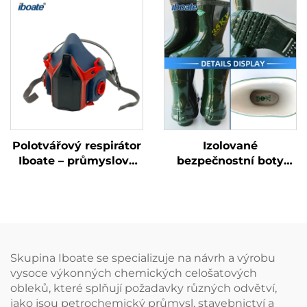
rukavice certifikované
podle normy EN 374
Polotvářový respirátor
Izolované
Iboate – průmyslová
bezpečnostní boty
maska proti prachu a
Iboate 35 kV – vysoce
výparům s certifikací
kvalitní ochranná obuv
NIOSH
pro práci ve
vysokonapěťových
prostředích
Skupina Iboate se specializuje na návrh a výrobu
vysoce výkonných chemických celošatových
obleků, které splňují požadavky různých odvětví,
jako jsou petrochemický průmysl, stavebnictví a