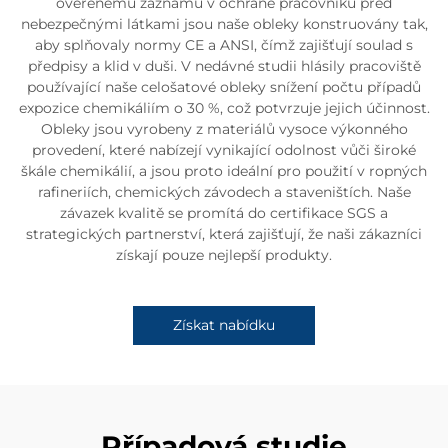
ověřenému záznamu v ochraně pracovníků před
nebezpečnými látkami jsou naše obleky konstruovány tak,
aby splňovaly normy CE a ANSI, čímž zajišťují soulad s
předpisy a klid v duši. V nedávné studii hlásily pracoviště
používající naše celošatové obleky snížení počtu případů
expozice chemikáliím o 30 %, což potvrzuje jejich účinnost.
Obleky jsou vyrobeny z materiálů vysoce výkonného
provedení, které nabízejí vynikající odolnost vůči široké
škále chemikálií, a jsou proto ideální pro použití v ropných
rafineriích, chemických závodech a staveništích. Naše
závazek kvalitě se promítá do certifikace SGS a
strategických partnerství, která zajišťují, že naši zákazníci
získají pouze nejlepší produkty.
Získat nabídku
Případová studie