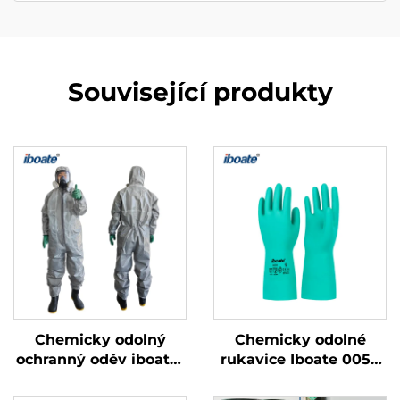
Související produkty
Chemicky odolný
Chemicky odolné
ochranný oděv iboate-
rukavice Iboate 0056
4500 z vícevrstvého
zeleného nitrilu –
kompozitu
průmyslové ochranné