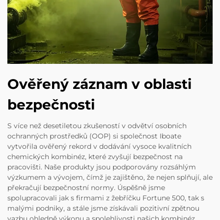
Ověřený záznam v oblasti
bezpečnosti
S více než desetiletou zkušeností v odvětví osobních
ochranných prostředků (OOP) si společnost Iboate
vytvořila ověřený rekord v dodávání vysoce kvalitních
chemických kombinéz, které zvyšují bezpečnost na
pracovišti. Naše produkty jsou podporovány rozsáhlým
výzkumem a vývojem, čímž je zajištěno, že nejen splňují, ale
překračují bezpečnostní normy. Úspěšně jsme
spolupracovali jak s firmami z žebříčku Fortune 500, tak s
malými podniky, a stále jsme získávali pozitivní zpětnou
vazbu ohledně výkonu a spolehlivosti našich kombinéz.