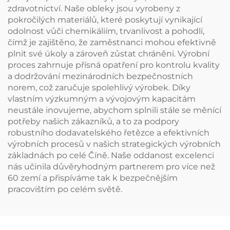
zdravotnictví. Naše obleky jsou vyrobeny z
pokročilých materiálů, které poskytují vynikající
odolnost vůči chemikáliím, trvanlivost a pohodlí,
čímž je zajištěno, že zaměstnanci mohou efektivně
plnit své úkoly a zároveň zůstat chráněni. Výrobní
proces zahrnuje přísná opatření pro kontrolu kvality
a dodržování mezinárodních bezpečnostních
norem, což zaručuje spolehlivý výrobek. Díky
vlastním výzkumným a vývojovým kapacitám
neustále inovujeme, abychom splnili stále se měnící
potřeby našich zákazníků, a to za podpory
robustního dodavatelského řetězce a efektivních
výrobních procesů v našich strategických výrobních
základnách po celé Číně. Naše oddanost excelenci
nás učinila důvěryhodným partnerem pro více než
60 zemí a přispíváme tak k bezpečnějším
pracovištím po celém světě.