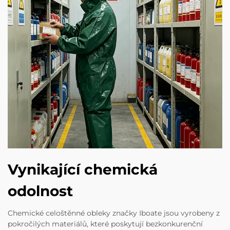
Vynikající chemická
odolnost
Chemické celoštěnné obleky značky Iboate jsou vyrobeny z
pokročilých materiálů, které poskytují bezkonkurenční