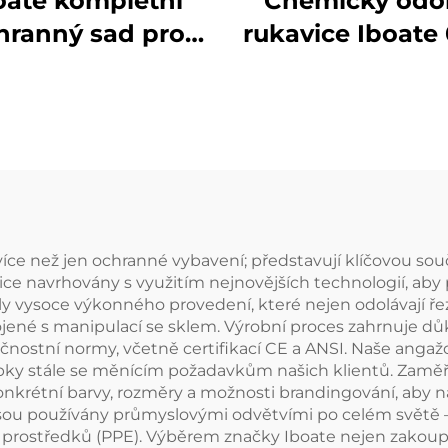
oate kompletní
Chemicky odo
hranný sad pro
rukavice Iboate
ochranu proti
zeleného nitril
oukovému výboji
průmyslové
ně IV (41 cal/cm²)
ochranné ruka
ektrické ochranné
certifikované p
rostředky PPE
normy EN 37
hovující normě
ASTM
více než jen ochranné vybavení; představují klíčovou sou
ice navrhovány s využitím nejnovějších technologií, aby
vysoce výkonného provedení, které nejen odolávají řezný
jené s manipulací se sklem. Výrobní proces zahrnuje důkla
ečnostní normy, včetně certifikací CE a ANSI. Naše ang
bky stále se měnícím požadavkům našich klientů. Zaměř
nkrétní barvy, rozměry a možnosti brandingování, aby naš
ou používány průmyslovými odvětvími po celém světě – k
prostředků (PPE). Výběrem značky Iboate nejen zakoupít