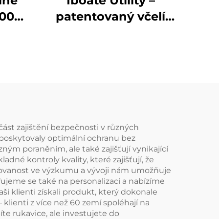
lné
Iboate Utility –
 0056
patentovaný včelí
u –
odolný oblek: přesně
přizpůsobená
vice
ochrana pro práci ve
odle
včelími napadených
4
prostředích
část zajištění bezpečnosti v různých
 poskytovaly optimální ochranu bez
m poraněním, ale také zajišťují vynikající
dné kontroly kvality, které zajišťují, že
ažovanost ve výzkumu a vývoji nám umožňuje
ujeme se také na personalizaci a nabízíme
i klienti získali produkt, který dokonale
lienti z více než 60 zemí spoléhají na
e rukavice, ale investujete do