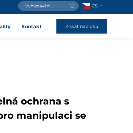
CS
Získat nabídku
ality
Kontakt
lná ochrana s
pro manipulaci se