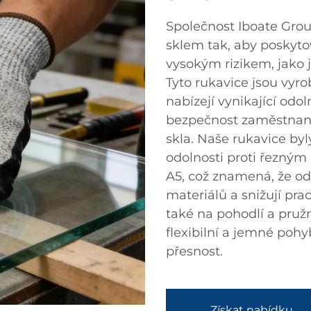
Společnost Iboate Grou
sklem tak, aby poskytov
vysokým rizikem, jako je
Tyto rukavice jsou vyro
nabízejí vynikající odo
bezpečnost zaměstnanc
skla. Naše rukavice by
odolnosti proti řezný
A5, což znamená, že o
materiálů a snižují pr
také na pohodlí a pruž
flexibilní a jemné pohyb
přesnost.
Získat nabídku