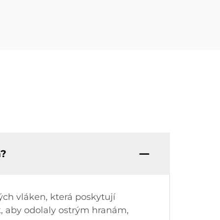
m?
ch vláken, která poskytují
k, aby odolaly ostrým hranám,