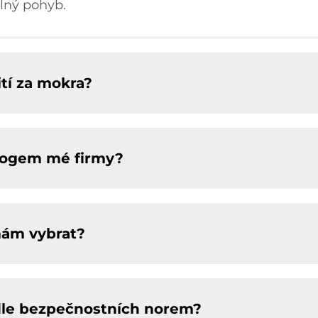
lný pohyb.
tí za mokra?
 logem mé firmy?
mám vybrat?
odle bezpečnostních norem?