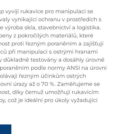
p vyvíjí rukavice pro manipulaci se
aly vynikající ochranu v prostředích s
 výroba skla, stavebnictví a logistika.
beny z pokročilých materiálů, které
lnost proti řezným poraněním a zajišťují
ů při manipulaci s ostrými hranami
ly důkladně testovány a dosáhly úrovně
m poraněním podle normy ANSI na úrovni
dolávají řezným účinkům ostrých
acovní úrazy až o 70 %. Zaměřujeme se
nost, díky čemuž umožňují rukavicím
y, což je ideální pro úkoly vyžadující