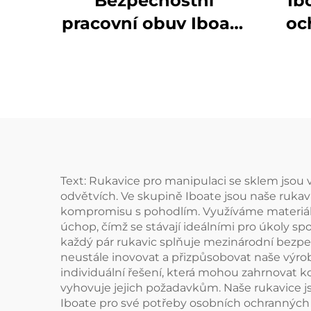
Bezpečnostní
Ib
pracovní obuv Iboate
oc
TS-LYC:
Neopakovatelná
obl
ochrana a pohodlí
úrov
pro průmyslové
– el
pracovníky
p
vy
Text: Rukavice pro manipulaci se sklem jsou 
odvětvích. Ve skupině Iboate jsou naše rukav
kompromisu s pohodlím. Využíváme materiály 
úchop, čímž se stávají ideálními pro úkoly spo
každý pár rukavic splňuje mezinárodní bezp
neustále inovovat a přizpůsobovat naše výro
individuální řešení, která mohou zahrnovat ko
vyhovuje jejich požadavkům. Naše rukavice js
Iboate pro své potřeby osobních ochranných 