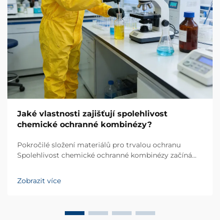
Jaké vlastnosti zajišťují spolehlivost
chemické ochranné kombinézy?
Pokročilé složení materiálů pro trvalou ochranu
Spolehlivost chemické ochranné kombinézy začíná
vysokovýkonnými materiály, které odolávají
pronikání, trhání a degradaci. S více než 20letou
Zobrazit více
zkušeností v oblasti vývoje průmyslového osobního
ochranného vybavení...