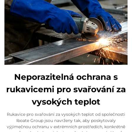
Neporazitelná ochrana s
rukavicemi pro svařování za
vysokých teplot
Rukavice pro svařování za vysokých teplot od společnosti
Iboate Group jsou navrženy tak, aby poskytovaly
výjimečnou ochranu v extrémních prostředích, konkrétně