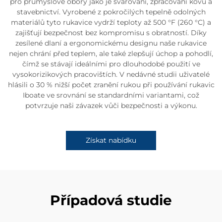
pro průmyslové obory jako je svařování, zpracování kovů a
stavebnictví. Vyrobené z pokročilých tepelně odolných
materiálů tyto rukavice vydrží teploty až 500 °F (260 °C) a
zajišťují bezpečnost bez kompromisu s obratností. Díky
zesílené dlaní a ergonomickému designu naše rukavice
nejen chrání před teplem, ale také zlepšují úchop a pohodlí,
čímž se stávají ideálními pro dlouhodobé použití ve
vysokorizikových pracovištích. V nedávné studii uživatelé
hlásili o 30 % nižší počet zranění rukou při používání rukavic
Iboate ve srovnání se standardními variantami, což
potvrzuje naši závazek vůči bezpečnosti a výkonu.
Získat nabídku
Případová studie