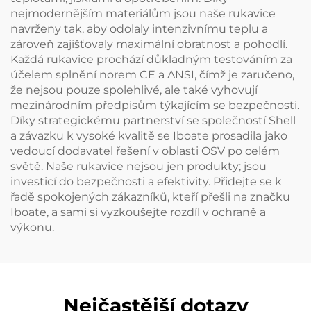
nejmodernějším materiálům jsou naše rukavice
navrženy tak, aby odolaly intenzivnímu teplu a
zároveň zajišťovaly maximální obratnost a pohodlí.
Každá rukavice prochází důkladným testováním za
účelem splnění norem CE a ANSI, čímž je zaručeno,
že nejsou pouze spolehlivé, ale také vyhovují
mezinárodním předpisům týkajícím se bezpečnosti.
Díky strategickému partnerství se společností Shell
a závazku k vysoké kvalitě se Iboate prosadila jako
vedoucí dodavatel řešení v oblasti OSV po celém
světě. Naše rukavice nejsou jen produkty; jsou
investicí do bezpečnosti a efektivity. Přidejte se k
řadě spokojených zákazníků, kteří přešli na značku
Iboate, a sami si vyzkoušejte rozdíl v ochraně a
výkonu.
Nejčastější dotazy