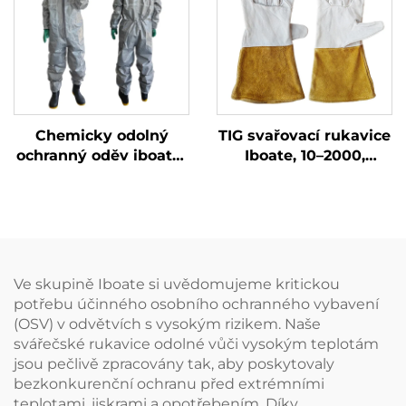
Chemicky odolný
TIG svařovací rukavice
ochranný oděv iboate-
Iboate, 10–2000,
4500 z vícevrstvého
přizpůsobitelné –
kompozitu
tepelně odolné
robustní svařovací
rukavice
Ve skupině Iboate si uvědomujeme kritickou
potřebu účinného osobního ochranného vybavení
(OSV) v odvětvích s vysokým rizikem. Naše
svářečské rukavice odolné vůči vysokým teplotám
jsou pečlivě zpracovány tak, aby poskytovaly
bezkonkurenční ochranu před extrémními
teplotami, jiskrami a opotřebením. Díky