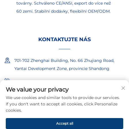
továrny. Schváleno CE/ANSI, export do více než
60 zemí. Stabilní dodávky, flexibilní OEM/ODM.
KONTAKTUJTE NÁS
701-702 Zhenghai Building, No. 66 Zhujiang Road,
Yantai Development Zone, provincie Shandong
+86-18865557722
We value your privacy
+86-18865522722
We use cookies and similar tools to provide our services.
If you don't want to accept all cookies, click Personalize
[email protected]
cookies.
Accept all
Autorská práva © 2026 společnosti Shandong Iboate Security