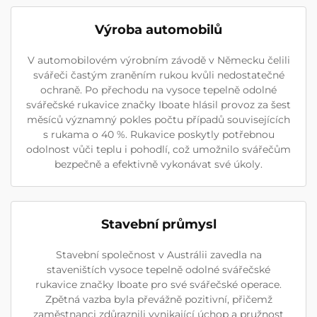
Výroba automobilů
V automobilovém výrobním závodě v Německu čelili
svářeči častým zraněním rukou kvůli nedostatečné
ochraně. Po přechodu na vysoce tepelně odolné
svářečské rukavice značky Iboate hlásil provoz za šest
měsíců významný pokles počtu případů souvisejících
s rukama o 40 %. Rukavice poskytly potřebnou
odolnost vůči teplu i pohodlí, což umožnilo svářečům
bezpečně a efektivně vykonávat své úkoly.
Stavební průmysl
Stavební společnost v Austrálii zavedla na
staveništích vysoce tepelně odolné svářečské
rukavice značky Iboate pro své svářečské operace.
Zpětná vazba byla převážně pozitivní, přičemž
zaměstnanci zdůraznili vynikající úchop a pružnost