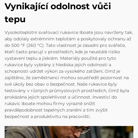
Vynikající odolnost vůči
tepu
Vysokoteplotní svařovací rukavice Iboate jsou navrženy tak,
aby odolaly extrémním teplotám a poskytovaly ochranu až
do 500 °F (260 °C). Tato vlastnost je zásadní pro svářeče,
kteří často pracují v prostředích, kde je neustálé riziko
vystavení teplu a jiskrám. Materiály použité pro tyto
rukavice byly vybrány z hlediska jejich odolnosti a
schopnosti udržet výkon za vysokého zatížení, čímž je
zajištěno, že zaměstnanci mohou soustředit pozornost na
své úkoly bez obav o bezpečnost. Naše rukavice byly
testovány v různých průmyslových prostředích, čímž byla
prokázána jejich spolehlivost a účinnost. Investicí do
rukavic Iboate mohou firmy výrazně snížit
pravděpodobnost tepelných zranění a tím zvýšit
bezpečnost a produktivitu na pracovišti.