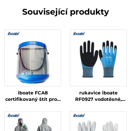
Související produkty
iboate FCA8
rukavice iboate
certifikovaný štít proti
RF0927 vodotěsné,
obloukovému výboji s
potažené latexem,
ochranou proti více
certifikované podle
nebezpečím
normy CE, standard
EN388