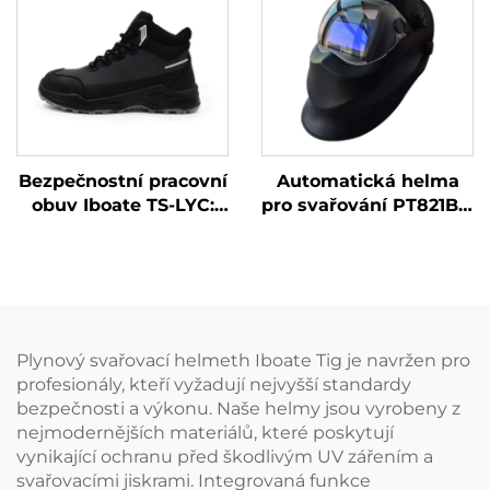
Bezpečnostní pracovní
Automatická helma
obuv Iboate TS-LYC:
pro svařování PT821B s
Neopakovatelná
automatickým
ochrana a pohodlí pro
ztemněním – přesná
průmyslové
ochrana při svařování
pracovníky
s pokročilými
funkcemi
Plynový svařovací helmeth Iboate Tig je navržen pro
profesionály, kteří vyžadují nejvyšší standardy
bezpečnosti a výkonu. Naše helmy jsou vyrobeny z
nejmodernějších materiálů, které poskytují
vynikající ochranu před škodlivým UV zářením a
svařovacími jiskrami. Integrovaná funkce