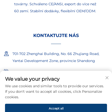
továrny. Schváleno CE/ANSI, export do více než
60 zemí. Stabilní dodávky, flexibilní OEM/ODM.
KONTAKTUJTE NÁS
701-702 Zhenghai Building, No. 66 Zhujiang Road,
Yantai Development Zone, provincie Shandong
+86-18865557722
We value your privacy
+86-18865522722
We use cookies and similar tools to provide our services.
If you don't want to accept all cookies, click Personalize
[email protected]
cookies.
Accept all
Autorská práva © 2026 společnosti Shandong Iboate Security