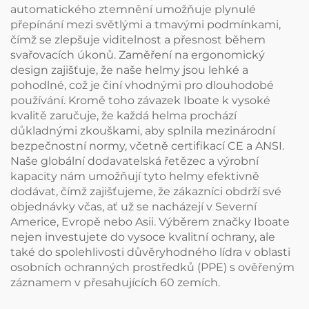
automatického ztemnění umožňuje plynulé
přepínání mezi světlými a tmavými podmínkami,
čímž se zlepšuje viditelnost a přesnost během
svařovacích úkonů. Zaměření na ergonomický
design zajišťuje, že naše helmy jsou lehké a
pohodlné, což je činí vhodnými pro dlouhodobé
používání. Kromě toho závazek Iboate k vysoké
kvalitě zaručuje, že každá helma prochází
důkladnými zkouškami, aby splnila mezinárodní
bezpečnostní normy, včetně certifikací CE a ANSI.
Naše globální dodavatelská řetězec a výrobní
kapacity nám umožňují tyto helmy efektivně
dodávat, čímž zajišťujeme, že zákazníci obdrží své
objednávky včas, ať už se nacházejí v Severní
Americe, Evropě nebo Asii. Výběrem značky Iboate
nejen investujete do vysoce kvalitní ochrany, ale
také do spolehlivosti důvěryhodného lídra v oblasti
osobních ochranných prostředků (PPE) s ověřeným
záznamem v přesahujících 60 zemích.