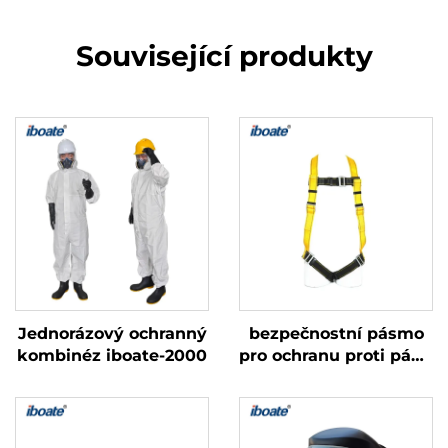
Související produkty
Jednorázový ochranný
bezpečnostní pásmo
kombinéz iboate-2000
pro ochranu proti pádu
iboate BSFF06,
podzimní verze, žluté/
červené, certifikované
podle normy EN361