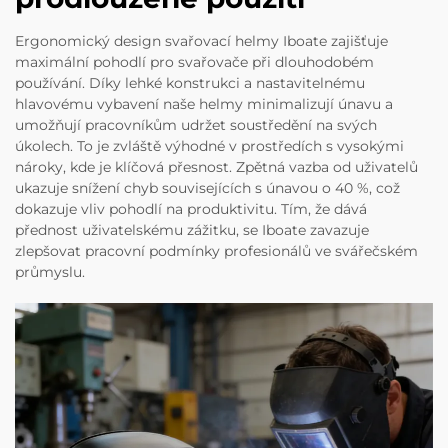
Ergonomický design svařovací helmy Iboate zajišťuje
maximální pohodlí pro svařovače při dlouhodobém
používání. Díky lehké konstrukci a nastavitelnému
hlavovému vybavení naše helmy minimalizují únavu a
umožňují pracovníkům udržet soustředění na svých
úkolech. To je zvláště výhodné v prostředích s vysokými
nároky, kde je klíčová přesnost. Zpětná vazba od uživatelů
ukazuje snížení chyb souvisejících s únavou o 40 %, což
dokazuje vliv pohodlí na produktivitu. Tím, že dává
přednost uživatelskému zážitku, se Iboate zavazuje
zlepšovat pracovní podmínky profesionálů ve svářečském
průmyslu.