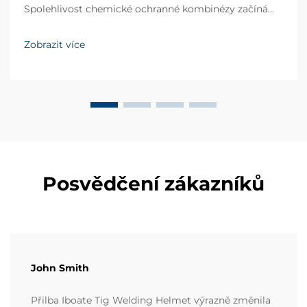
Spolehlivost chemické ochranné kombinézy začíná
vysokovýkonnými materiály, které odolávají
pronikání, trhání a degradaci. S více než 20letou
Zobrazit více
zkušeností v oblasti vývoje průmyslového osobního
ochranného vybavení...
Posvědčení zákazníků
John Smith
Přilba Iboate Tig Welding Helmet výrazně změnila