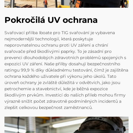
Pokročilá UV ochrana
Svařovací přilba Iboate pro TIG svařování je vybavena
nejmodernější technologií, která poskytuje
neporovnatelnou ochranu proti UV záření a chrání
svařovače před škodlivými paprky. To je zásadní pro
prevenci dlouhodobých zdravotních problémů spojených s
expozicí UV záření. Naše přilby dosahují bezpečnostního
ratingu 99,9 % díky důkladnému testování, čímž je zajištěna
ochrana každého uživatele při výkonu jeho úkolů. Tato
úroveň ochrany je zvláště důležitá v odvětvích, jako jsou
petrochemie a stavebnictví, kde je běžná expozice
škodlivým prvkům. Investicí do našich přileb mohou firmy
výrazně snížit počet zdravotně podmíněných incidentů a
zlepšit celkovou bezpečnost zaměstnanců.