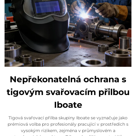
Nepřekonatelná ochrana s
tigovým svařovacím přilbou
Iboate
Tigová svařovací přilba skupiny Iboate se vyznačuje jako
prémiová volba pro profesionály pracující v prostředích s
vysokým rizikem, zejména v průmyslovém a