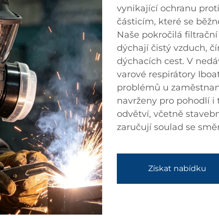
vynikající ochranu pro
částicím, které se běžn
Naše pokročilá filtrační
dýchají čistý vzduch, 
dýchacích cest. V nedáv
varové respirátory Iboa
problémů u zaměstnanců
navrženy pro pohodlí i 
odvětví, včetně stavebn
zaručují soulad se smě
Získat nabídku