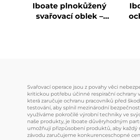
Iboate plnokůžený
Ib
svařovací oblek –
oc
ohnivzdorná
svařovací bunda a
obl
kalhoty
úrov
– el
p
vy
Svařovací operace jsou z povahy věci nebezp
kritickou potřebu účinné respirační ochrany v
která zaručuje ochranu pracovníků před škodl
testování, aby splnil mezinárodní bezpečnostn
využíváme pokročilé výrobní techniky ve svýc
naše produkty, je Iboate důvěryhodným part
umožňují přizpůsobení produktů, aby každý 
závodu zaručujeme konkurenceschopné ceny a