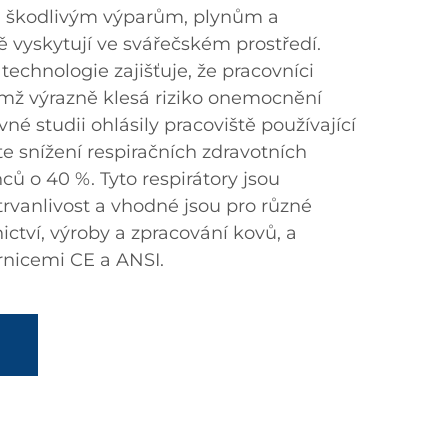
ti škodlivým výparům, plynům a
ě vyskytují ve svářečském prostředí.
 technologie zajišťuje, že pracovníci
čímž výrazně klesá riziko onemocnění
né studii ohlásily pracoviště používající
te snížení respiračních zdravotních
 o 40 %. Tyto respirátory jsou
trvanlivost a vhodné jsou pro různé
ictví, výroby a zpracování kovů, a
rnicemi CE a ANSI.