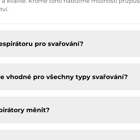
a kvalitě. Kromě toho nabízíme možnosti přizpůs
ví.
respirátoru pro svařování?
ate vhodné pro všechny typy svařování?
spirátory měnit?