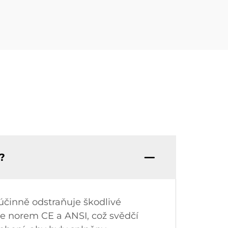
?
 účinně odstraňuje škodlivé
le norem CE a ANSI, což svědčí