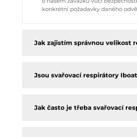
o našem závazku vůči bezpečnosti 
konkrétní požadavky daného odvět
Jak zajistím správnou velikost 
Jsou svařovací respirátory Ibo
Jak často je třeba svařovací re