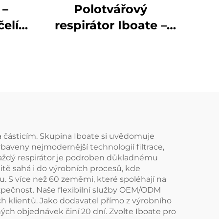
 –
Polotvářový
elí
respirátor Iboate –
řesně
průmyslová maska
á
proti prachu a
ci ve
výparům s certifikací
ných
NIOSH
 částicím. Skupina Iboate si uvědomuje
ybaveny nejmodernější technologií filtrace,
 Každý respirátor je podroben důkladnému
itě sahá i do výrobních procesů, kde
. S více než 60 zeměmi, které spoléhají na
zpečnost. Naše flexibilní služby OEM/ODM
 klientů. Jako dodavatel přímo z výrobního
h objednávek činí 20 dní. Zvolte Iboate pro