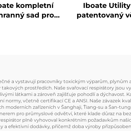
oate kompletní
Iboate Utility
hranný sad pro
patentovaný vč
ochranu proti
odolný oblek: p
oukovému výboji
přizpůsoben
ně IV (41 cal/cm²)
ochrana pro prá
ektrické ochranné
včelími napade
rostředky PPE
prostředích
hovující normě
ASTM
ečné a vystavují pracovníky toxickým výparům, plynům a
 takových prostředích. Naše svařovací respirátory jsou v
ivými látkami a zároveň zajišťuje pohodlí a dýchavost.
í normy, včetně certifikací CE a ANSI. Naše závazek kval
h moderních zařízeních v Šanghaji, Ťiang-su a Šan-tungu
nerem pro průmyslové odvětví, které klade důraz na be
respirátor plně vyhovoval konkrétním požadavkům našich
 efektivní dodávky, přičemž doba výroby přizpůsobenýc