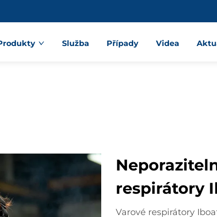
Produkty
Služba
Případy
Videa
Aktu
Neporazitel
respirátory 
Varové respirátory Iboa