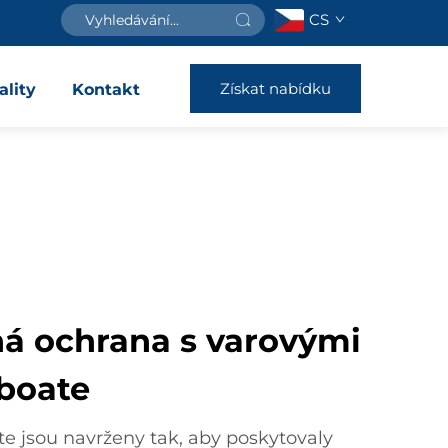
CS
Získat nabídku
ality
Kontakt
ná ochrana s varovými
Iboate
te jsou navrženy tak, aby poskytovaly