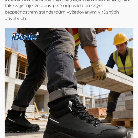
také zajišťuje, že obuv plně odpovídá přesným
bezpečnostním standardům vyžadovaným v různých
odvětvích.