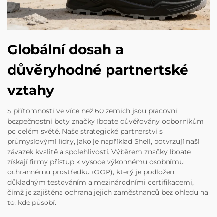
Globální dosah a
důvěryhodné partnertské
vztahy
S přítomností ve více než 60 zemích jsou pracovní
bezpečnostní boty značky Iboate důvěřovány odborníkům
po celém světě. Naše strategické partnerství s
průmyslovými lídry, jako je například Shell, potvrzují naši
závazek kvalitě a spolehlivosti. Výběrem značky Iboate
získají firmy přístup k vysoce výkonnému osobnímu
ochrannému prostředku (OOP), který je podložen
důkladným testováním a mezinárodními certifikacemi,
čímž je zajištěna ochrana jejich zaměstnanců bez ohledu na
to, kde působí.