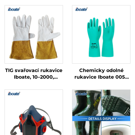
TIG svařovací rukavice
Chemicky odolné
Iboate, 10–2000,
rukavice Iboate 0056
přizpůsobitelné –
zeleného nitrilu –
tepelně odolné
průmyslové ochranné
robustní svařovací
rukavice certifikované
rukavice
podle normy EN 374