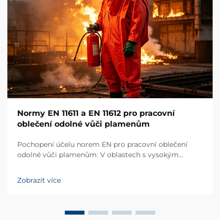
Normy EN 11611 a EN 11612 pro pracovní
oblečení odolné vůči plamenům
Pochopení účelu norem EN pro pracovní oblečení
odolné vůči plamenům: V oblastech s vysokým
rizikem, jako je svařování, metalurgie, petrochemie a
lodní stavba, je pracovní oblečení odolné vůči
Zobrazit více
plamenům zásadní obrannou linii proti požáru, teplu a
...