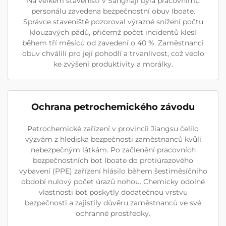
Na velkém staveništi v Šanghaji byla pracovnímu
personálu zavedena bezpečnostní obuv Iboate.
Správce staveniště pozoroval výrazné snížení počtu
klouzavých pádů, přičemž počet incidentů klesl
během tří měsíců od zavedení o 40 %. Zaměstnanci
obuv chválili pro její pohodlí a trvanlivost, což vedlo
ke zvýšení produktivity a morálky.
Ochrana petrochemického závodu
Petrochemické zařízení v provincii Jiangsu čelilo
výzvám z hlediska bezpečnosti zaměstnanců kvůli
nebezpečným látkám. Po začlenění pracovních
bezpečnostních bot Iboate do protiúrazového
vybavení (PPE) zařízení hlásilo během šestiměsíčního
období nulový počet úrazů nohou. Chemicky odolné
vlastnosti bot poskytly dodatečnou vrstvu
bezpečnosti a zajistily důvěru zaměstnanců ve své
ochranné prostředky.