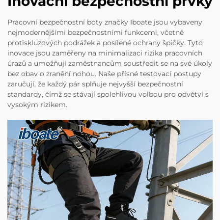
Inovační bezpečnostní prvky
Pracovní bezpečnostní boty značky Iboate jsou vybaveny
nejmodernějšími bezpečnostními funkcemi, včetně
protiskluzových podrážek a posílené ochrany špičky. Tyto
inovace jsou zaměřeny na minimalizaci rizika pracovních
úrazů a umožňují zaměstnancům soustředit se na své úkoly
bez obav o zranění nohou. Naše přísné testovací postupy
zaručují, že každý pár splňuje nejvyšší bezpečnostní
standardy, čímž se stávají spolehlivou volbou pro odvětví s
vysokým rizikem.