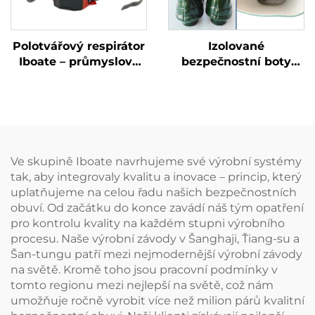
Polotvářový respirátor
Izolované
Iboate – průmyslová
bezpečnostní boty
maska proti prachu a
Iboate 35 kV – vysoce
výparům s certifikací
kvalitní ochranná obuv
NIOSH
pro práci ve
vysokonapěťových
prostředích
Ve skupině Iboate navrhujeme své výrobní systémy
tak, aby integrovaly kvalitu a inovace – princip, který
uplatňujeme na celou řadu našich bezpečnostních
obuví. Od začátku do konce zavádí náš tým opatření
pro kontrolu kvality na každém stupni výrobního
procesu. Naše výrobní závody v Šanghaji, Ťiang-su a
Šan-tungu patří mezi nejmodernější výrobní závody
na světě. Kromě toho jsou pracovní podmínky v
tomto regionu mezi nejlepší na světě, což nám
umožňuje ročně vyrobit více než milion párů kvalitní