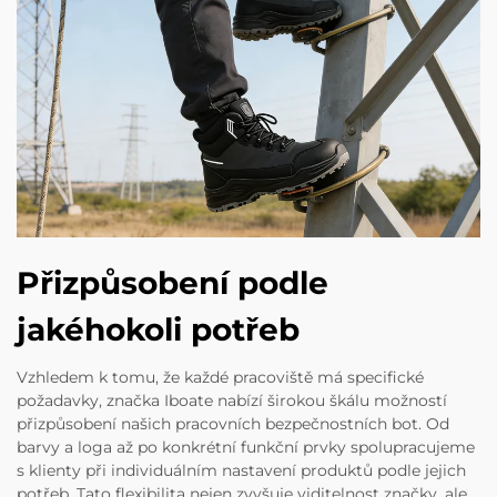
Přizpůsobení podle
jakéhokoli potřeb
Vzhledem k tomu, že každé pracoviště má specifické
požadavky, značka Iboate nabízí širokou škálu možností
přizpůsobení našich pracovních bezpečnostních bot. Od
barvy a loga až po konkrétní funkční prvky spolupracujeme
s klienty při individuálním nastavení produktů podle jejich
potřeb. Tato flexibilita nejen zvyšuje viditelnost značky, ale