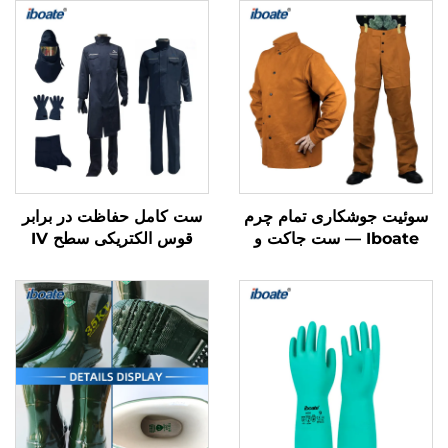
سوئیت جوشکاری تمام چرم
ست کامل حفاظت در برابر
Iboate — ست جاکت و
قوس الکتریکی سطح IV
شلوار جوشکاری مقاوم در
Iboate با ظرفیت ۴۱ کالری
برابر شعله
بر سانتی‌متر مربع — ست
تجهیزات حفاظت فردی
الکتریکی (PPE) مطابق با
استاندارد ASTM