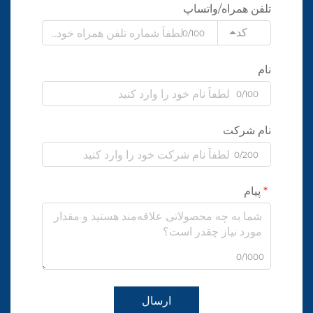
تلفن همراه/واتساپ
کد
0/100
نام
0/100
نام شرکت
0/200
پیام
0/1000
ارسال