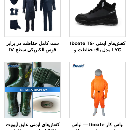
کفش‌های ایمنی Iboate TS-
ست کامل حفاظت در برابر
LYC مدل بالا: حفاظت و
قوس الکتریکی سطح IV
راحتی بی‌نظیر برای کارگران
Iboate با ظرفیت ۴۱ کالری
صنعتی
بر سانتی‌متر مربع — ست
تجهیزات حفاظت فردی
الکتریکی (PPE) مطابق با
استاندارد ASTM
لباس کار Iboate — لباس
کفش‌های ایمنی عایق آیبویت