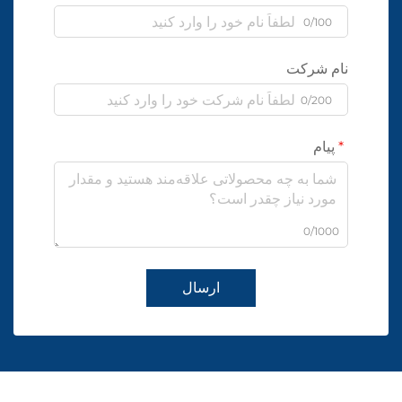
0/100
نام شرکت
0/200
پیام
0/1000
ارسال