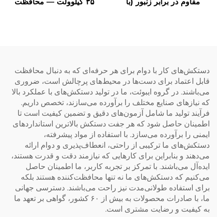
مقاوم در برابر زنبور (با
۳۵ کیلوولت — محافظت
اختراع ثبت‌شده): محافظتی
برتر در محیط‌های کار با ولتاژ
سفارشی‌سازی‌شده برای
بالا
عملیات در محیط‌های آلوده به
زنبور
دستکش‌های کار با دوام برای هر حرفه‌ای که به دنبال محافظت
قابل اعتماد برای دست‌ها در محیط‌های پرچالش است، ضروری
می‌باشند. در گروه ایبوئت، ما در تولید دستکش‌های با عملکرد بالا
که نیازهای صنایع مختلف را برآورده می‌سازند، تخصص داریم.
فرآیند تولید ما شامل آزمون‌های دقیق و تضمین کیفیت است تا
اطمینان حاصل شود که هر جفت دستکش بالاترین استانداردهای
ایمنی را برآورده می‌سازد. با استفاده از مواد پیشرفته،
دستکش‌های ما ترکیبی از راحتی، انعطاف‌پذیری و دوام ارائه
می‌دهند و بنابراین برای کارهایی که نیازمند دقت و قدرت هستند،
ایده‌آل می‌باشند. با تمرکز بر تجربه کاربر، ما اطمینان حاصل
می‌کنیم که دستکش‌های ما نه تنها محافظت‌کننده هستند بلکه
برای استفاده طولانی‌مدت نیز راحت می‌باشند. دسترسی جهانی
ما، با صادرات محصولات به بیش از ۶۰ کشور، گواهی بر تعهد ما
به کیفیت و رضایت مشتری است.