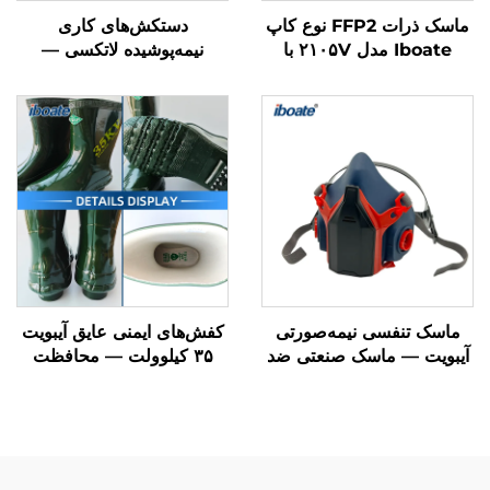
ماسک ذرات FFP2 نوع کاپ
دستکش‌های کاری
Iboate مدل ۲۱۰۵V با
نیمه‌پوشیده لاتکسی —
صفحه تنفسی و گواهینامه
دستکش‌های ایمنی با قابلیت
CE — ماسک محافظ تنفسی
کشش بالا و تقویت‌شده در
مورد تأیید استاندارد EN 149
سه لایه
ماسک تنفسی نیمه‌صورتی
کفش‌های ایمنی عایق آیبویت
آیبویت — ماسک صنعتی ضد
۳۵ کیلوولت — محافظت
غبار و دود با گواهینامه
برتر در محیط‌های کار با ولتاژ
NIOSH
بالا