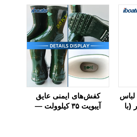
 Iboate — لباس
کفش‌های ایمنی عایق
 (با
آیبویت ۳۵ کیلوولت —
افظتی
محافظت برتر در
برای
محیط‌های کار با ولتاژ بالا
آلوده