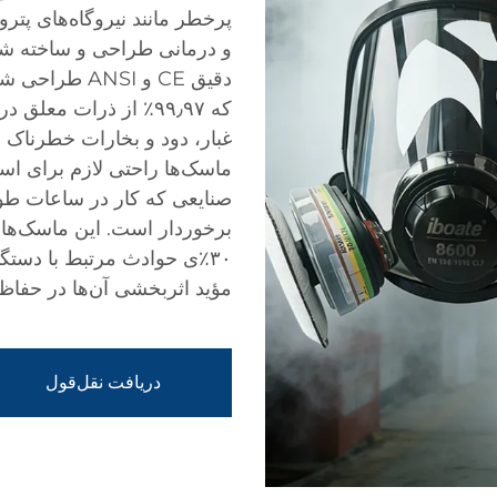
پرخطر مانند نیروگاه‌های پت
و درمانی طراحی و ساخته شده
دقیق CE و NSI
که ۹۹٫۹۷٪ از ذرات معل
غبار، دود و بخارات خطرناک 
ماسک‌ها راحتی لازم برای است
صنایعی که کار در ساعات طول
برخوردار است. این ماسک‌ها 
۳۰٪ی حوادث مرتبط با دستگا
مؤید اثربخشی آن‌ها در حفا
دریافت نقل‌قول