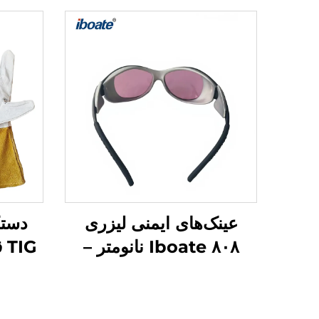
عینک‌های ایمنی لیزری
دست
Iboate ۸۰۸ نانومتر –
عینک‌های محافظتی صنعتی
در برابر لیزر (OD5+)
دست
سنگین