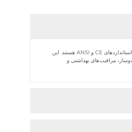
ماسک‌های صنعتی تنفسی Iboate دارای فیلتراسیون چندلایه، طراحی ارگونومیک برای راحتی و انطباق با استانداردهای CE و ANSI هستند. این
وساز، مراقبت‌های بهداشتی و