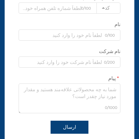
کد
0/100
نام
0/100
نام شرکت
0/200
پیام
0/1000
ارسال