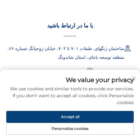
با ما در ارتباط باشید
ساختمان ژنگهای، طبقات ۷۰۱ تا ۷۰۲، خیابان ژوجیانگ شماره ۶۶،
منطقه توسعه یانتای، استان شاندونگ
+86-18865557722
We value your privacy
+86-18865522722
We use cookies and similar tools to provide our services.
If you don't want to accept all cookies, click Personalize
[email protected]
cookies.
Accept all
کلیه حقوق این محتوا متعلق به شرکت فناوری امنیتی شاندونگ ایبوئت،
ش.م.م است. © ۲۰۲۶
سیاست حفظ حریم خصوصی
Personalize cookies
صفحه اصلی
محصولات
پست الکترونیکی
تلفن