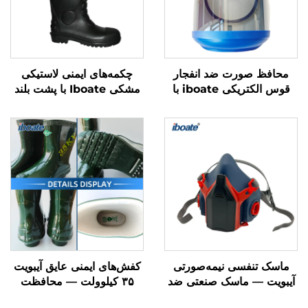
محافظ صورت ضد انفجار
چکمه‌های ایمنی لاستیکی
قوس الکتریکی iboate با
مشکی Iboate با پشت بلند
گواهینامه FCA8 و قابلیت
— پوشش محافظ صنعتی
مقابله با چند خطر همزمان
ضد آب برای پا
ماسک تنفسی نیمه‌صورتی
کفش‌های ایمنی عایق آیبویت
آیبویت — ماسک صنعتی ضد
۳۵ کیلوولت — محافظت
غبار و دود با گواهینامه
برتر در محیط‌های کار با ولتاژ