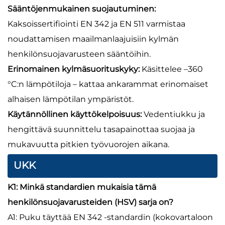
Sääntöjenmukainen suojautuminen:
Kaksoissertifiointi EN 342 ja EN 511 varmistaa
noudattamisen maailmanlaajuisiin kylmän
henkilönsuojavarusteen sääntöihin.
Erinomainen kylmäsuorituskyky:
Käsittelee –360
°C:n lämpötiloja – kattaa ankarammat erinomaiset
alhaisen lämpötilan ympäristöt.
Käytännöllinen käyttökelpoisuus:
Vedentiukku ja
hengittävä suunnittelu tasapainottaa suojaa ja
mukavuutta pitkien työvuorojen aikana.
UKK
K1: Minkä standardien mukaisia tämä
henkilönsuojavarusteiden (HSV) sarja on?
A1: Puku täyttää EN 342 -standardin (kokovartaloon