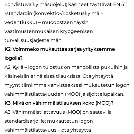
kohdistuva kylmäsuojelu); käsineet täyttävät EN 511
-standardin (konvektio-/kosketuskylmä +
vedentiukku) – muodostaen täysin
vaatimustenmukaisen kryogeenisen
turvallisuusjärjestelmän.
K2: Voimmeko mukauttaa sarjaa yrityksemme
logolla?
A2: Kyllä – logon tulostus on mahdollista pukuihin ja
käsineisiin erinäisissä tilauksissa. Ota yhteyttä
myyntitiimiimme vahvistaaksesi mukautetun logon
vähimmäistilattavuuden (MOQ) ja sijoittelupaikan.
K3: Mikä on vähimmäistilauksen koko (MOQ)?
A3: Vähimmäistilattavuus (MOQ) on saatavilla
standardisarjoille; mukautetun logon
vähimmäistilattavuus – ota yhteyttä