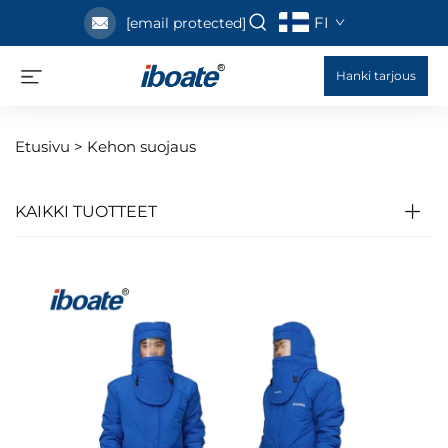
FI
[email protected]
Hanki tarjous
Etusivu >
Kehon suojaus
KAIKKI TUOTTEET