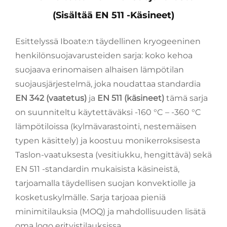
(sisältää EN 511 -käsineet)
Esittelyssä Iboate:n täydellinen kryogeeninen
henkilönsuojavarusteiden sarja: koko kehoa
suojaava erinomaisen alhaisen lämpötilan
suojausjärjestelmä, joka noudattaa standardia
EN 342 (vaatetus)
ja
EN 511 (käsineet)
tämä sarja
on suunniteltu käytettäväksi -160 °C – -360 °C
lämpötiloissa (kylmävarastointi, nestemäisen
typen käsittely) ja koostuu monikerroksisesta
Taslon-vaatuksesta (vesitiukku, hengittävä) sekä
EN 511 -standardin mukaisista käsineistä,
tarjoamalla täydellisen suojan konvektiolle ja
kosketuskylmälle. Sarja tarjoaa pieniä
minimitilauksia (MOQ) ja mahdollisuuden lisätä
oma logo erityistilauksissa.