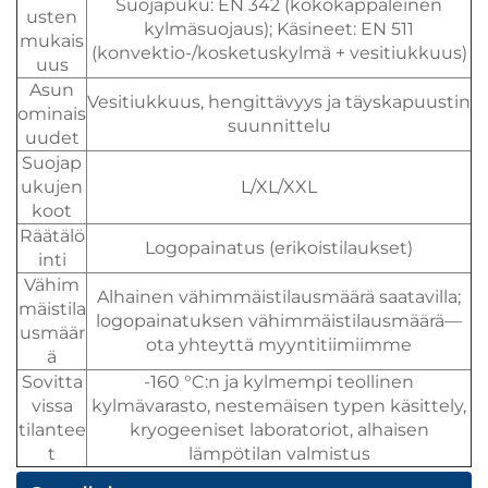
Suojapuku: EN 342 (kokokappaleinen
usten
kylmäsuojaus); Käsineet: EN 511
mukais
(konvektio-/kosketuskylmä + vesitiukkuus)
uus
Asun
Vesitiukkuus, hengittävyys ja täyskapuustin
ominais
suunnittelu
uudet
Suojap
ukujen
L/XL/XXL
koot
Räätälö
Logopainatus (erikoistilaukset)
inti
Vähim
Alhainen vähimmäistilausmäärä saatavilla;
mäistila
logopainatuksen vähimmäistilausmäärä—
usmäär
ota yhteyttä myyntitiimiimme
ä
Sovitta
-160 °C:n ja kylmempi teollinen
vissa
kylmävarasto, nestemäisen typen käsittely,
tilantee
kryogeeniset laboratoriot, alhaisen
t
lämpötilan valmistus