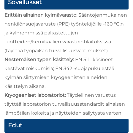
Sovellukset
Erittäin alhainen kylmävarasto:
Sääntöjenmukainen
henkilönsuojavaruste (PPE) työntekijöille -160 °C:n
ja kylmemmissä pakastettujen
tuotteiden/kemikaalien varastointilaitoksissa
(täyttää työpaikan turvallisuusvaatimukset).
Nestemäisen typen käsittely:
EN 511 -käsineet
kestävät roiskumisia; EN 342 -suojapuku estää
kylmän siirtymisen kryogeenisten aineiden
käsittelyn aikana.
Kryogeeniset laboratoriot:
Täydellinen varustus
täyttää laboratorion turvallisuusstandardit alhaisen
lämpötilan kokeita ja näytteiden säilytystä varten.
Edut