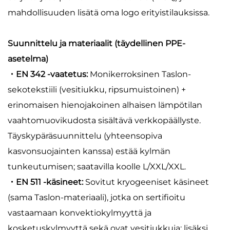
mahdollisuuden lisätä oma logo erityistilauksissa.
Suunnittelu ja materiaalit (täydellinen PPE-
asetelma)
・EN 342 -vaatetus:
Monikerroksinen Taslon-
sekotekstiili (vesitiukku, ripsumuistoinen) +
erinomaisen hienojakoinen alhaisen lämpötilan
vaahtomuovikudosta sisältävä verkkopäällyste.
Täyskypäräsuunnittelu (yhteensopiva
kasvonsuojainten kanssa) estää kylmän
tunkeutumisen; saatavilla koolle L/XXL/XXL.
・EN 511 -käsineet:
Sovitut kryogeeniset käsineet
(sama Taslon-materiaali), jotka on sertifioitu
vastaamaan konvektiokylmyyttä ja
kosketuskylmyyttä sekä ovat vesitiukkuja; lisäksi