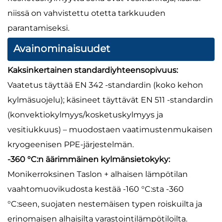
niissä on vahvistettu otetta tarkkuuden
parantamiseksi.
Avainominaisuudet
Kaksinkertainen standardiyhteensopivuus:
Vaatetus täyttää EN 342 -standardin (koko kehon
kylmäsuojelu); käsineet täyttävät EN 511 -standardin
(konvektiokylmyys/kosketuskylmyys ja
vesitiukkuus) – muodostaen vaatimustenmukaisen
kryogeenisen PPE-järjestelmän.
-360 °C:n äärimmäinen kylmänsietokyky:
Monikerroksinen Taslon + alhaisen lämpötilan
vaahtomuovikudosta kestää -160 °C:sta -360
°C:seen, suojaten nestemäisen typen roiskuilta ja
erinomaisen alhaisilta varastointilämpötiloilta.