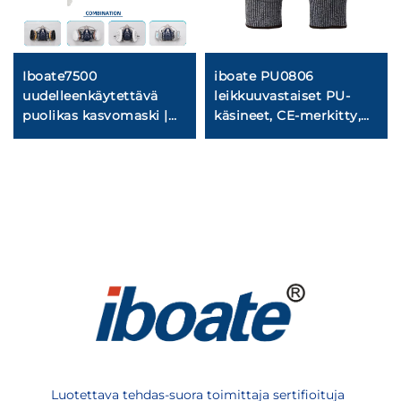
Iboate7500
iboate PU0806
uudelleenkäytettävä
leikkuuvastaiset PU-
puolikas kasvomaski |
käsineet, CE-merkitty,
CE-merkitty kaasumaski
EN388-standardin
mukaiset
Luotettava tehdas-suora toimittaja sertifioituja