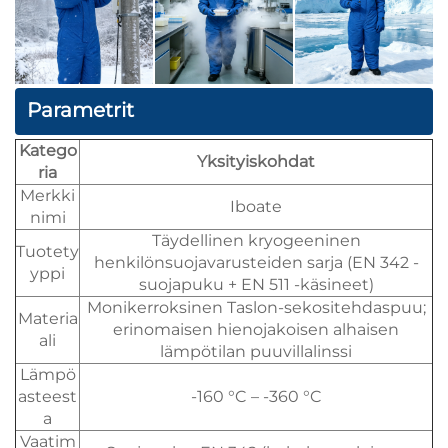
Parametrit
Katego
Yksityiskohdat
ria
Merkki
Iboate
nimi
Täydellinen kryogeeninen
Tuotety
henkilönsuojavarusteiden sarja (EN 342 -
yppi
suojapuku + EN 511 -käsineet)
Monikerroksinen Taslon-sekositehdaspuu;
Materia
erinomaisen hienojakoisen alhaisen
ali
lämpötilan puuvillalinssi
Lämpö
asteest
-160 °C – -360 °C
a
Vaatim