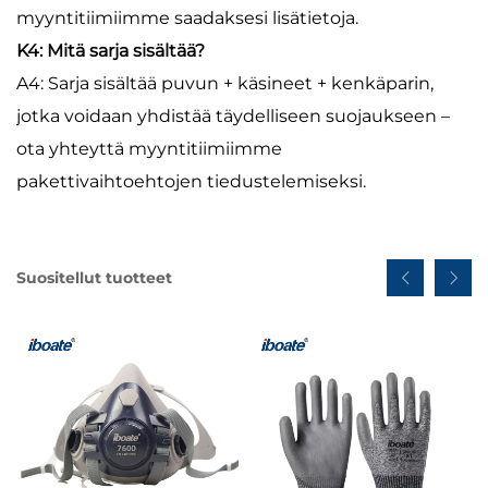
myyntitiimiimme saadaksesi lisätietoja.
K4: Mitä sarja sisältää?
A4: Sarja sisältää puvun + käsineet + kenkäparin,
jotka voidaan yhdistää täydelliseen suojaukseen –
ota yhteyttä myyntitiimiimme
pakettivaihtoehtojen tiedustelemiseksi.
Suositellut tuotteet