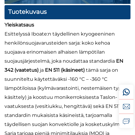
Tuotekuvaus
Yleiskatsaus
Esittelyssä Iboate:n täydellinen kryogeeninen
henkilönsuojavarusteiden sarja: koko kehoa
suojaava erinomaisen alhaisen lämpötilan
suojausjärjestelmä, joka noudattaa standardia
EN
342 (vaatetus)
ja
EN 511 (käsineet)
tämä sarja on
suunniteltu käytettäväksi -160 °C – -360 °C
lämpötiloissa (kylmävarastointi, nestemäisen typen
käsittely) ja koostuu monikerroksisesta Taslon-
vaatuksesta (vesitiukku, hengittävä) sekä EN 511 -
standardin mukaisista käsineistä, tarjoamalla
täydellisen suojan konvektiolle ja kosketuskylmälle.
Sarja tarjoaa pieniä minimitilauksia (MOQ) ja