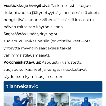
Vesitiukku ja hengittävä:
Taslon-tekstiili torjuu
tiukentunutta jäätyneisyyttä ja nestemäistä ainetta;
hengittävä rakenne vähentää sisäistä kosteutta
päivän mittaisen käytön aikana.
Sarjasäädös:
Lisää yrityslogot
suojapukuun/käsineisiin (erikoistilaukset—ota
yhteyttä myyntiin saadaksesi tarkat
vähimmäistilausmäärät).
Kokonaiskattavuus:
Kapuustin varustettu
suojapuku, käsineet ja kengät muodostavat
täydellisen kylmäsuojan esteen.
tilannekaavio