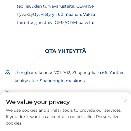
teollisuuden turvavarusteita. CE/ANSI-
hyväksytty, viety yli 60 maahan. Vakaa
toimitus, joustava OEM/ODM-palvelu.
OTA YHTEYTTÄ
zhenghai-rakennus 701–702, Zhujiang-katu 66, Yantain
kehitysalue, Shandongin maakunta
+86-18865557722
We value your privacy
+86-18865522722
We use cookies and similar tools to provide our services.
If you don't want to accept all cookies, click Personalize
[email protected]
cookies.