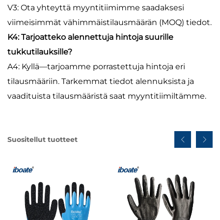
V3: Ota yhteyttä myyntitiimimme saadaksesi
viimeisimmät vähimmäistilausmäärän (MOQ) tiedot.
K4: Tarjoatteko alennettuja hintoja suurille
tukkutilauksille?
A4: Kyllä—tarjoamme porrastettuja hintoja eri
tilausmääriin. Tarkemmat tiedot alennuksista ja
vaadituista tilausmääristä saat myyntitiimiltämme.
Suositellut tuotteet