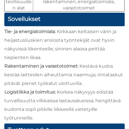
teollisuude
rakentaminen, energiatoimiala,
n alat
varastotoimet
Sovellukset
Tie- ja energiatoimiala:
Kirkkaan keltaisen värin ja
heijastusliuskien ansiosta työntekijät ovat hyvin
näkyvissä liikenteelle; sininen alaosa peittää
tiepienten likaa.
Rakentaminen ja varastotoimet:
Kestävä kudos
kestää laitteiden aiheuttamia naarmuja; rintataskut
pitävät pienet työkalut ulottuvilla.
Logistiikka ja toimitus:
Korkea näkyvyys edistää
turvallisuutta vilkkaissa lastausalueissa; hengittävä
kudonta sopii pitkille liikkeellä vietetyille
työtunneille.