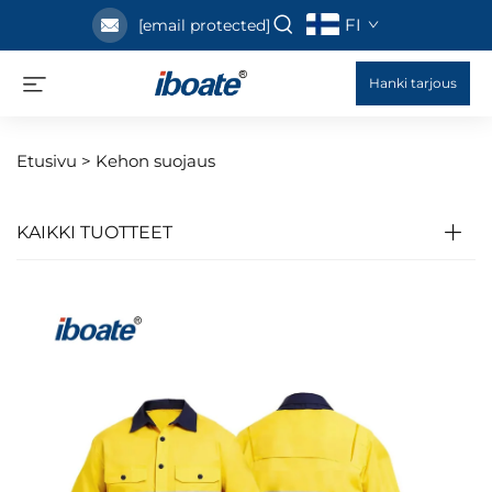
FI
[email protected]
Hanki tarjous
Etusivu >
Kehon suojaus
KAIKKI TUOTTEET