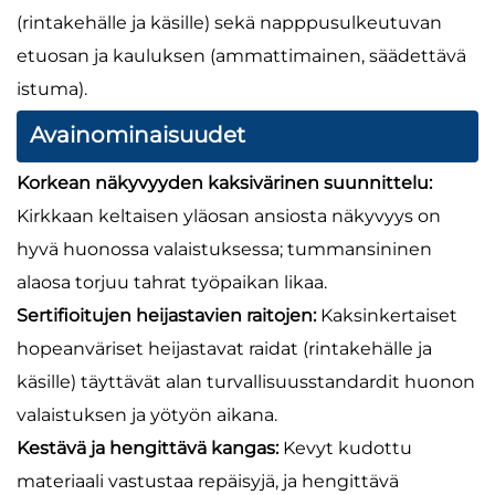
(rintakehälle ja käsille) sekä napppusulkeutuvan
etuosan ja kauluksen (ammattimainen, säädettävä
istuma).
Avainominaisuudet
Korkean näkyvyyden kaksivärinen suunnittelu:
Kirkkaan keltaisen yläosan ansiosta näkyvyys on
hyvä huonossa valaistuksessa; tummansininen
alaosa torjuu tahrat työpaikan likaa.
Sertifioitujen heijastavien raitojen:
Kaksinkertaiset
hopeanväriset heijastavat raidat (rintakehälle ja
käsille) täyttävät alan turvallisuusstandardit huonon
valaistuksen ja yötyön aikana.
Kestävä ja hengittävä kangas:
Kevyt kudottu
materiaali vastustaa repäisyjä, ja hengittävä