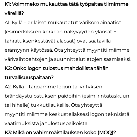
K1: Voimmeko mukauttaa tätä työpaitaa tiimimme
väreillä?
A1: Kyllä – erilaiset mukautetut värikombinaatiot
(esimerkiksi eri korkean näkyvyyden yläosat +
tahratuksenkestävät alaosat) ovat saatavilla
erämyynnikäytössä. Ota yhteyttä myyntitiimiimme
värivaihtoehtojen ja suunnittelutietojen saamiseksi.
K2: Onko logon tulostus mahdollista tähän
turvallisuuspaitaan?
A2: Kyllä—tarjoamme logon tai yrityksen
brändäystulostuksen paidoihin (esim. rintataskuun
tai hihalle) tukkutilauksille. Ota yhteyttä
myyntitiimiimme keskustellaksesi logon teknisistä
vaatimuksista ja tulostuspaikoista.
K3: Mikä on vähimmäistilauksen koko (MOQ)?