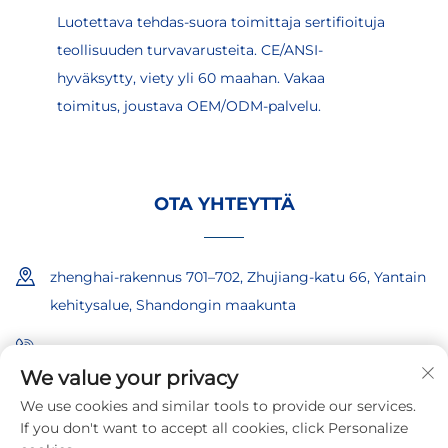
Luotettava tehdas-suora toimittaja sertifioituja
teollisuuden turvavarusteita. CE/ANSI-
hyväksytty, viety yli 60 maahan. Vakaa
toimitus, joustava OEM/ODM-palvelu.
OTA YHTEYTTÄ
zhenghai-rakennus 701–702, Zhujiang-katu 66, Yantain
kehitysalue, Shandongin maakunta
+86-18865557722
We value your privacy
+86-18865522722
We use cookies and similar tools to provide our services.
If you don't want to accept all cookies, click Personalize
[email protected]