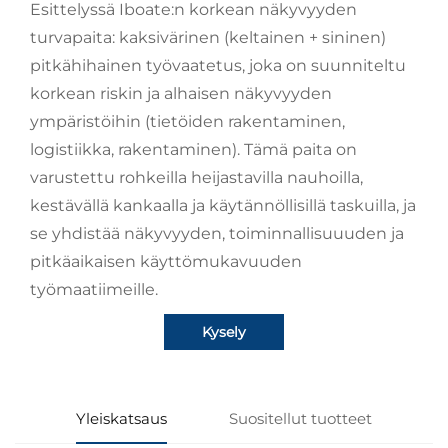
Esittelyssä Iboate:n korkean näkyvyyden
turvapaita: kaksivärinen (keltainen + sininen)
pitkähihainen työvaatetus, joka on suunniteltu
korkean riskin ja alhaisen näkyvyyden
ympäristöihin (tietöiden rakentaminen,
logistiikka, rakentaminen). Tämä paita on
varustettu rohkeilla heijastavilla nauhoilla,
kestävällä kankaalla ja käytännöllisillä taskuilla, ja
se yhdistää näkyvyyden, toiminnallisuuuden ja
pitkäaikaisen käyttömukavuuden
työmaatiimeille.
Kysely
Yleiskatsaus
Suositellut tuotteet