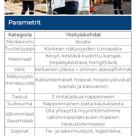
Parametrit
Kategoria
Yksityiskohdat
Merkkinimi
Iboate
Tuotetyyppi
Korkean näkyvyyden turvapaita
Kevyt, kestävä kudottu kangas
Materiaali
(repäisykestävä, hengittävä)
Värit
Keltainen yläosa + sininen alaosa/hihnat
Näkyvyyso
Kaksinkertaiset hopeat heijastusliuskat
minaisuude
(vartalo ja käsivarret)
t
Taskut
2 rintataskua nappeineen
Sulkeuma
Nappirintainen paita kauluksesta
Ota yhteyttä myyntitiimiimme
Vähimmäist
vähimmäistilattavien määrien
ilausmäärä
tiedustelemiseksi
Sopivat
Tie- ja rakennustyöt, logistiikka,