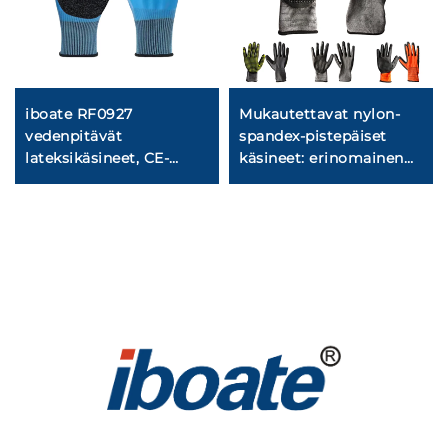
iboate RF0927
Mukautettavat nylon-
vedenpitävät
spandex-pistepäiset
lateksikäsineet, CE-
käsineet: erinomainen
merkitty, EN388-
otteeseen, joustavuus ja
standardin mukaiset
mukavuus