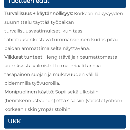
Tuotteen edut
Turvallisuus + käytännöllisyys:
Korkean näkyvyyden
suunnittelu täyttää työpaikan
turvallisuusvaatimukset, kun taas
tahratuksenkestävä tummansininen kudos pitää
paidan ammattimaiselta näyttävänä.
Vilkkaat tunteet:
Hengittävä ja ripsumattomasta
kudoksesta valmistettu materiaali tarjoaa
tasapainon suojan ja mukavuuden välillä
pidemmillä työvuoroilla.
Monipuolinen käyttö:
Sopii sekä ulkoisiin
(tienrakennustyöhön) että sisäisiin (varastotyöhön)
korkean riskin ympäristöihin.
UKK