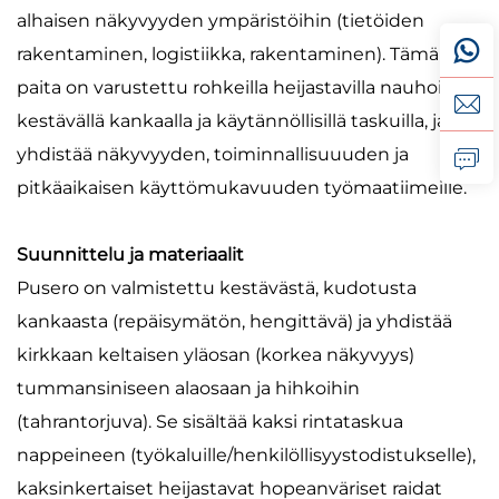
alhaisen näkyvyyden ympäristöihin (tietöiden
rakentaminen, logistiikka, rakentaminen). Tämä
paita on varustettu rohkeilla heijastavilla nauhoilla,
kestävällä kankaalla ja käytännöllisillä taskuilla, ja se
yhdistää näkyvyyden, toiminnallisuuuden ja
pitkäaikaisen käyttömukavuuden työmaatiimeille.
Suunnittelu ja materiaalit
Pusero on valmistettu kestävästä, kudotusta
kankaasta (repäisymätön, hengittävä) ja yhdistää
kirkkaan keltaisen yläosan (korkea näkyvyys)
tummansiniseen alaosaan ja hihkoihin
(tahrantorjuva). Se sisältää kaksi rintataskua
nappeineen (työkaluille/henkilöllisyystodistukselle),
kaksinkertaiset heijastavat hopeanväriset raidat