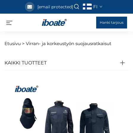
FI
[email protected]
Hanki tarjous
Etusivu >
Virran- ja korkeustyön suojausratkaisut
KAIKKI TUOTTEET