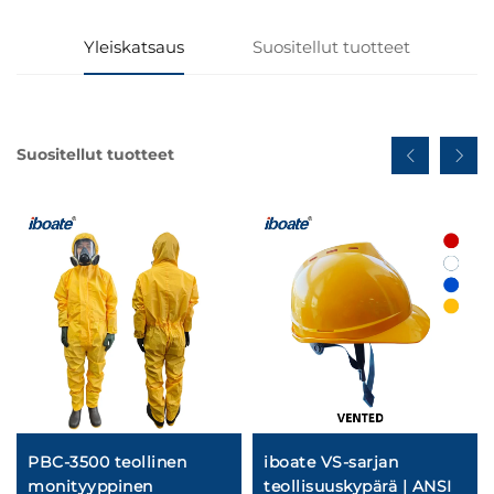
Yleiskatsaus
Suositellut tuotteet
Suositellut tuotteet
PBC-3500 teollinen
iboate VS-sarjan
monityyppinen
teollisuuskypärä | ANSI