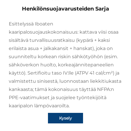
Henkilönsuojavarusteiden Sarja
Esittelyssä Iboaten
kaaripalosuojauskokonaisuus: kattava viisi osaa
sisältävä turvallisuusratkaisu (kypärä + kaksi
erilaista asua + jalkakansit + hanskat), joka on
suunniteltu korkean riskin sähkötyöhön (esim.
sähköverkon huolto, korkeajännitepaneelien
käyttö). Sertifioitu taso IV:lle (ATPV 41 cal/cm²) ja
valmistettu sinisestä, luonnostaan liekkitiukasta
kankaasta; tämä kokonaisuus täyttää NFPA:n
PPE-vaatimukset ja suojelee työntekijöitä
kaaripalon lämpövaaroilta.
Kysely