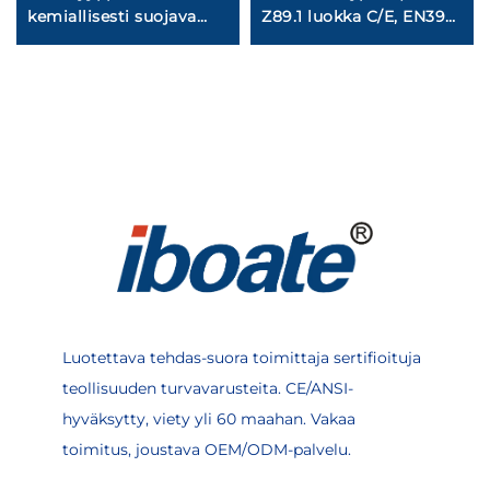
kemiallisesti suojava
Z89.1 luokka C/E, EN397
työvaatetus – tyypin
| ABS/HDPE,
3/4/5/6 kaikenpuolinen
rakentaminen ja
suoja vaarallisissa
kaivostoiminta
ympäristöissä
Luotettava tehdas-suora toimittaja sertifioituja
teollisuuden turvavarusteita. CE/ANSI-
hyväksytty, viety yli 60 maahan. Vakaa
toimitus, joustava OEM/ODM-palvelu.