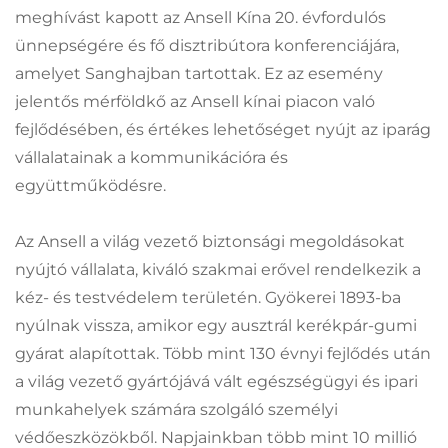
meghívást kapott az Ansell Kína 20. évfordulós
ünnepségére és fő disztribútora konferenciájára,
amelyet Sanghajban tartottak. Ez az esemény
jelentős mérföldkő az Ansell kínai piacon való
fejlődésében, és értékes lehetőséget nyújt az iparág
vállalatainak a kommunikációra és
együttműködésre.
Az Ansell a világ vezető biztonsági megoldásokat
nyújtó vállalata, kiváló szakmai erővel rendelkezik a
kéz- és testvédelem területén. Gyökerei 1893-ba
nyúlnak vissza, amikor egy ausztrál kerékpár-gumi
gyárat alapítottak. Több mint 130 évnyi fejlődés után
a világ vezető gyártójává vált egészségügyi és ipari
munkahelyek számára szolgáló személyi
védőeszközökből. Napjainkban több mint 10 millió