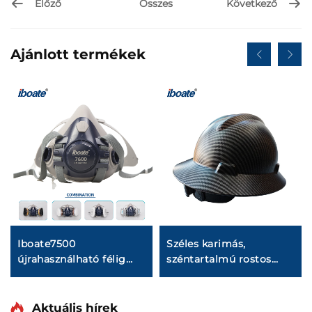
Előző
Következő
Összes
Ajánlott termékek
Iboate7500
Széles karimás,
újrahasználható félig
széntartalmú rostos
arcvédő maszk | CE
biztonsági sisak – ANSI
tanúsított gázmászk
Z89.1 szabvány szerint
tanúsított V-alakú
Aktuális hírek