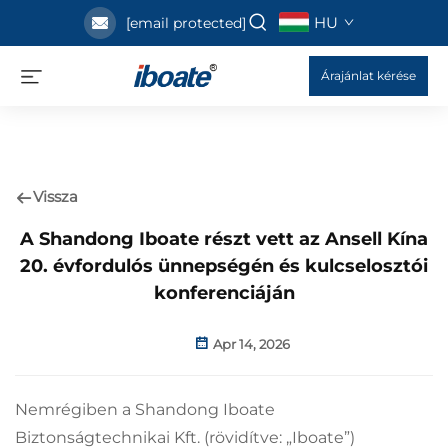
HU
[email protected]
Árajánlat kérése
Vissza
A Shandong Iboate részt vett az Ansell Kína
20. évfordulós ünnepségén és kulcselosztói
konferenciáján
Apr 14, 2026
Nemrégiben a Shandong Iboate
Biztonságtechnikai Kft. (rövidítve: „Iboate”)