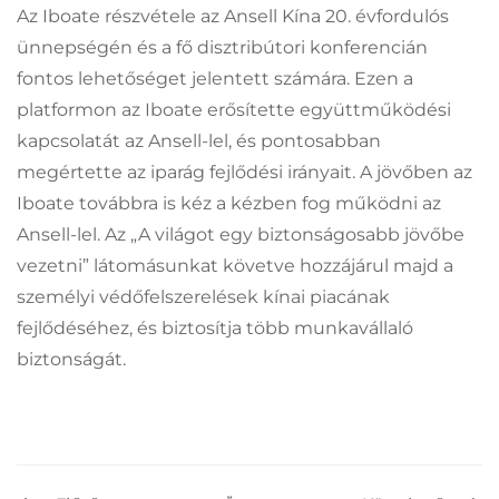
Az Iboate részvétele az Ansell Kína 20. évfordulós
ünnepségén és a fő disztribútori konferencián
fontos lehetőséget jelentett számára. Ezen a
platformon az Iboate erősítette együttműködési
kapcsolatát az Ansell-lel, és pontosabban
megértette az iparág fejlődési irányait. A jövőben az
Iboate továbbra is kéz a kézben fog működni az
Ansell-lel. Az „A világot egy biztonságosabb jövőbe
vezetni” látomásunkat követve hozzájárul majd a
személyi védőfelszerelések kínai piacának
fejlődéséhez, és biztosítja több munkavállaló
biztonságát.