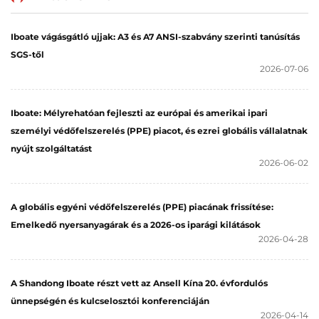
biztonsági sisak
Iboate vágásgátló ujjak: A3 és A7 ANSI-szabvány szerinti tanúsítás
SGS-től
2026-07-06
Iboate: Mélyrehatóan fejleszti az európai és amerikai ipari
személyi védőfelszerelés (PPE) piacot, és ezrei globális vállalatnak
nyújt szolgáltatást
2026-06-02
A globális egyéni védőfelszerelés (PPE) piacának frissítése:
Emelkedő nyersanyagárak és a 2026-os iparági kilátások
2026-04-28
A Shandong Iboate részt vett az Ansell Kína 20. évfordulós
ünnepségén és kulcselosztói konferenciáján
2026-04-14