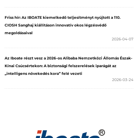
Friss hír: Az IBOATE kiemelkedő teljesítményt nyújtott a 110.
CIOSH Sanghaj kiállításon innovatív okos légzésvédő
megoldásaival
2026-04-07
Az Iboate részt vesz a 2026-os Alibaba Nemzetközi Állomás Észak-
Kínai Csúcsértekon: A biztonsági felszerelések iparágát az
„intelligens növekedés kora” felé vezeti
2026-03-24