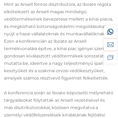
Mint az Ansell fontos disztribútora, az Iboate régóta
elkötelezett az Ansell magas minőségű
védőtermékeinek bevezetése mellett a kínai piacra,
és megbízható biztonságvédelmi megoldásokat
nyújt a hazai vállalatoknak és munkavállalóknak.
Ezen a konferencián az Iboate az Ansell
termékvonalára építve, a kínai piac igényei szerint
gondosan kiválasztott védőtermékek sorozatát
mutatta be, ideértve a nagy teljesítményű ipari
kesztyűket és a szakmai orvosi védőkesztyűket,
amelyek számos résztvevő figyelmét felkeltették.
A konferencia során az Iboate képviselői mélyreható
tárgyalásokat folytattak az Ansell vezetésével és
más disztribútorokkal, közösen megvitatva a
személyi védőfelszerelések kínálatának fejlődési