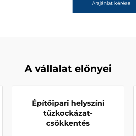
Árajánlat kérése
A vállalat előnyei
Építőipari helyszíni
tűzkockázat-
csökkentés