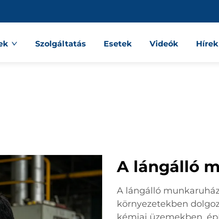
ek
Szolgáltatás
Esetek
Videók
Hírek
A lángálló 
A lángálló munkaruház
környezetekben dolgoz
kémiai üzemekben, épít