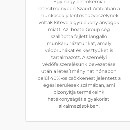
Egy nagy petrokémiai
létesítményben Szaúd-Arábiában a
munkások jelentős tűzveszélynek
voltak kitéve a gyúlékony anyagok
miatt. Az Iboate Group cég
szállította fejlett lángálló
munkaruházatunkat, amely
védőruhákat és kesztyűket is
tartalmazott. A személyi
védőfelszerelésünk bevezetése
után a létesítmény hat hónapon
belül 40%-os csökkenést jelentett a
égési sérülések számában, ami
bizonyítja termékeink
hatékonyságát a gyakorlati
alkalmazásokban.