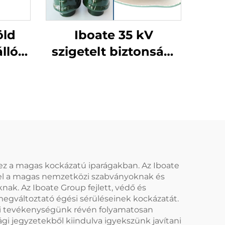
öld
Iboate 35 kV
álló
szigetelt biztonsági
374
csizmák – prémium
al
szintű védelem
ari
magasfeszültségű
k
munkavégzéshez
ez a magas kockázatú iparágakban. Az Iboate
elel a magas nemzetközi szabványoknak és
ak. Az Iboate Group fejlett, védő és
megváltoztató égési sérüléseinek kockázatát.
ési tevékenységünk révén folyamatosan
ági jegyzetekből kiindulva igyekszünk javítani