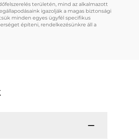
dőfelszerelés területén, mind az alkalmazott
 megállapodásaink igazolják a magas biztonsági
sük minden egyes ügyfél specifikus
nerséget építeni, rendelkezésünkre áll a
k