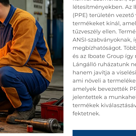
létesítményekben. Az 
(PPE) területén vezető v
termékeket kínál, ame
tűzveszély ellen. Term
ANSI-szabványoknak, íg
megbízhatóságot. Több
és az Iboate Group így
Lángálló ruházatunk n
hanem javítja a viselé
ami növeli a termeléke
amelyek bevezették PP
jelentettek a munkahel
termékek kiválasztásá
fektetnek.