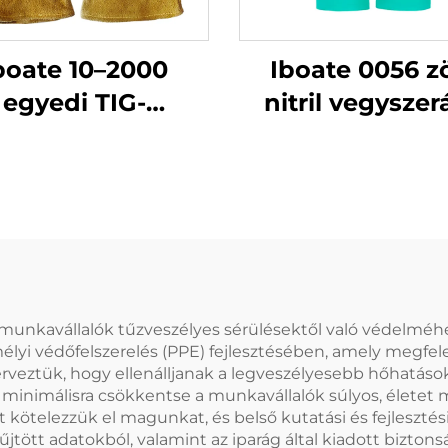
boate 10–2000
Iboate 0056 z
egyedi TIG-
nitril vegyszer
esztőkesztyűk –
kesztyűk – EN 
lló, nehézüzemi
tanúsítvánny
gesztőkesztyűk
rendelkező ip
védőkesztyű
munkavállalók tűzveszélyes sérülésektől való védelméh
emélyi védőfelszerelés (PPE) fejlesztésében, amely megf
rveztük, hogy ellenálljanak a legveszélyesebb hőhatásokn
minimálisra csökkentse a munkavállalók súlyos, életet 
 kötelezzük el magunkat, és belső kutatási és fejleszt
tött adatokból, valamint az iparág által kiadott biztons