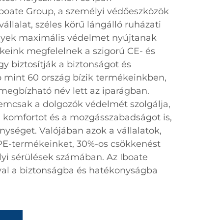
Iboate Group, a személyi védőeszközök
állalat, széles körű lángálló ruházati
lyek maximális védelmet nyújtanak
ékeink megfelelnek a szigorú CE- és
y biztosítják a biztonságot és
 mint 60 ország bízik termékeinkben,
 megbízható név lett az iparágban.
emcsak a dolgozók védelmét szolgálja,
si komfortot és a mozgásszabadságot is,
nységet. Valójában azok a vállalatok,
E-termékeinket, 30%-os csökkenést
yi sérülések számában. Az Iboate
val a biztonságba és hatékonyságba