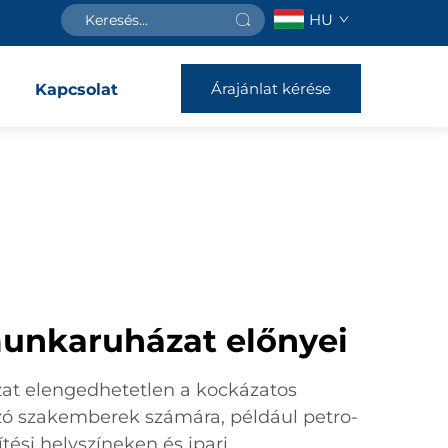
HU
Árajánlat kérése
Kapcsolat
munkaruházat előnyei
at elengedhetetlen a kockázatos
ó szakemberek számára, például petro-
ési helyszíneken és ipari