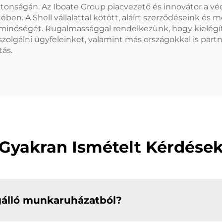
biztonságán. Az Iboate Group piacvezető és innovátor a vé
ében. A Shell vállalattal kötött, aláírt szerződéseink és
minőségét. Rugalmassággal rendelkezünk, hogy kielégít
szolgálni ügyfeleinket, valamint más országokkal is part
tás.
Gyakran Ismételt Kérdése
ngálló munkaruházatból?