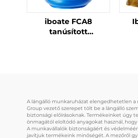
iboate FCA8
I
tanúsított
ívgyúlásvédelmi
heg
arcvédelem több
hőá
kockázat elleni
he
védelemmel
A lángálló munkaruházat elengedhetetlen a 
Group vezető szerepet tölt be a lángálló sz
biztonsági előírásoknak. Termékeinket úgy te
önmagától eloltódó anyagokat használ, hogy 
A munkavállalók biztonságáért és védelméért
javítjuk termékeink minőségét. A mezőről gyűj