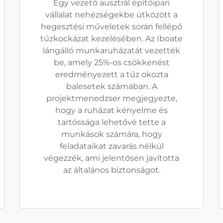
Egy vezető ausztrál építőipari
vállalat nehézségekbe ütközött a
hegesztési műveletek során fellépő
tűzkockázat kezelésében. Az Iboate
lángálló munkaruházatát vezették
be, amely 25%-os csökkenést
eredményezett a tűz okozta
balesetek számában. A
projektmenedzser megjegyezte,
hogy a ruházat kényelme és
tartóssága lehetővé tette a
munkások számára, hogy
feladataikat zavarás nélkül
végezzék, ami jelentősen javította
az általános biztonságot.