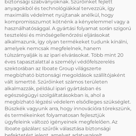
biztonsági szabványoknak. Szűrőinket fejlett
anyagokból és technológiákkal tervezzük, így
maximális védelmet nyújtanak anélkül, hogy
kompromisszumot kötnénk a kényelemmel vagy a
használhatósággal. A gyártási folyamat során szigorú
tesztelési és minőségellenőrzési eljárásokat
alkalmazunk, így olyan termékeket tudunk kínálni,
amelyek nemcsak megfelelnek, hanem
túlszárnyalják is az ipari elvárásokat. Több mint 20
éves tapasztalattal a személyi védőfelszerelés
szektorában az Iboate Group világszerte
megbízható biztonsági megoldások szállítójaként
vált ismertté. Szűrőinket számos területen
alkalmazzák, például ipari gyártásban és
egészségügyi szolgáltatásokban is, ahol a
megbízható légzési védelem elsődleges szükséglet.
Büszkék vagyunk arra, hogy innovációra törekszünk,
és termékeinket folyamatosan fejlesztjük
ügyfeleink változó igényeinek megfelelően. Az
Iboate gázálarc szűrők választása biztonsági
befektetést jelent, amelyet adatvezérelt