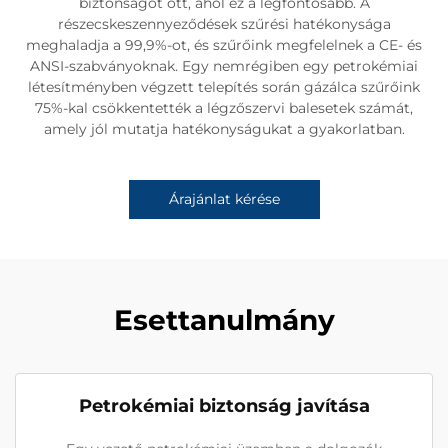
biztonságot ott, ahol ez a legfontosabb. A
részecskeszennyeződések szűrési hatékonysága
meghaladja a 99,9%-ot, és szűrőink megfelelnek a CE- és
ANSI-szabványoknak. Egy nemrégiben egy petrokémiai
létesítményben végzett telepítés során gázálca szűrőink
75%-kal csökkentették a légzőszervi balesetek számát,
amely jól mutatja hatékonyságukat a gyakorlatban.
Árajánlat kérése
Esettanulmány
Petrokémiai biztonság javítása