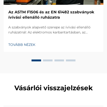
Az ASTM F1506 és az EN 61482 szabványok
ívívási ellenálló ruházatra
A szabványok alapvető szerepe az ívívási ellenálló
ruházatnál: Az elektromos karbantartásban, az
erőművi mérnöki tevékenységben és az ipari
gyártásban az ívívási balesetek súlyos hő- és
TOVÁBB NÉZEK
robbanási kockázatot jelentenek, ezért az ívívási
ellenálló ruházat életmentő személyi védőeszköz...
Vásárlói visszajelzések