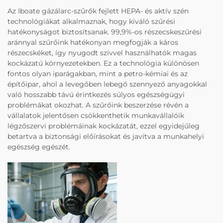
Az Iboate gázálarc-szűrők fejlett HEPA- és aktív szén
technológiákat alkalmaznak, hogy kiváló szűrési
hatékonyságot biztosítsanak. 99,9%-os részecskeszűrési
aránnyal szűrőink hatékonyan megfogják a káros
részecskéket, így nyugodt szívvel használhatók magas
kockázatú környezetekben. Ez a technológia különösen
fontos olyan iparágakban, mint a petro-kémiai és az
építőipar, ahol a levegőben lebegő szennyező anyagokkal
való hosszabb távú érintkezés súlyos egészségügyi
problémákat okozhat. A szűrőink beszerzése révén a
vállalatok jelentősen csökkenthetik munkavállalóik
légzőszervi problémáinak kockázatát, ezzel egyidejűleg
betartva a biztonsági előírásokat és javítva a munkahelyi
egészség egészét.