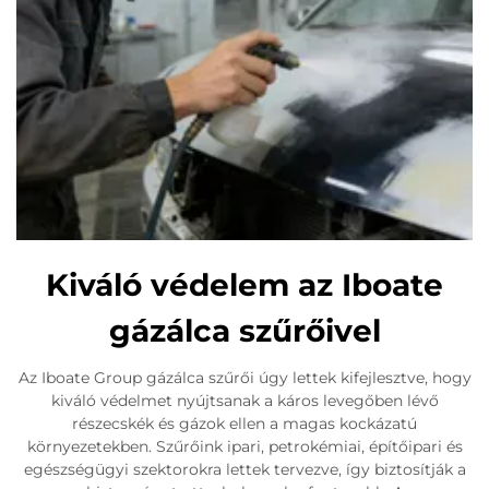
Kiváló védelem az Iboate
gázálca szűrőivel
Az Iboate Group gázálca szűrői úgy lettek kifejlesztve, hogy
kiváló védelmet nyújtsanak a káros levegőben lévő
részecskék és gázok ellen a magas kockázatú
környezetekben. Szűrőink ipari, petrokémiai, építőipari és
egészségügyi szektorokra lettek tervezve, így biztosítják a