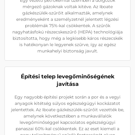
Egy vezető petrokémiai üzemben a dolgozók
mérgező gázoknak voltak kitéve. Az Iboate
gázkészülék-szűrőit alkalmazták, amelynek
eredményeként a személyzetnél jelentett légzési
problémák 75%-kal csökkentek. A szűrők
nagyhatásfokú részecskeszűrő (HEPA) technológiája
biztosította, hogy még a legkisebb káros részecskék
is hatékonyan le legyenek szűrve, így az egész
munkahelyi biztonság javult.
Építési telep levegőminőségének
javítása
Egy nagyobb építési projekt során a por és a vegyi
anyagok kitétség súlyos egészségügyi kockázatot
jelentettek. Az Iboate gázkészülék-szűrőit vezették be,
amelynek következtében a munkavállalók
levegőminőséggel kapcsolatos egészségügyi
panaszai 60%-kal csökkentek. Ez az eset kiemeli a