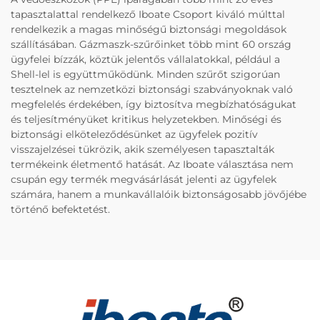
tapasztalattal rendelkező Iboate Csoport kiváló múlttal
rendelkezik a magas minőségű biztonsági megoldások
szállításában. Gázmaszk-szűrőinket több mint 60 ország
ügyfelei bízzák, köztük jelentős vállalatokkal, például a
Shell-lel is együttműködünk. Minden szűrőt szigorúan
tesztelnek az nemzetközi biztonsági szabványoknak való
megfelelés érdekében, így biztosítva megbízhatóságukat
és teljesítményüket kritikus helyzetekben. Minőségi és
biztonsági elköteleződésünket az ügyfelek pozitív
visszajelzései tükrözik, akik személyesen tapasztalták
termékeink életmentő hatását. Az Iboate választása nem
csupán egy termék megvásárlását jelenti az ügyfelek
számára, hanem a munkavállalóik biztonságosabb jövőjébe
történő befektetést.