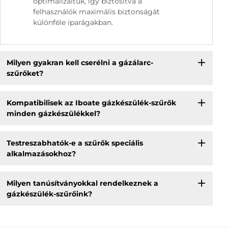
optimalizáltuk, így biztosítva a
felhasználók maximális biztonságát
különféle iparágakban.
Milyen gyakran kell cserélni a gázálarc-
szűrőket?
Kompatibilisek az Iboate gázkészülék-szűrők
minden gázkészülékkel?
Testreszabhatók-e a szűrők speciális
alkalmazásokhoz?
Milyen tanúsítványokkal rendelkeznek a
gázkészülék-szűrőink?