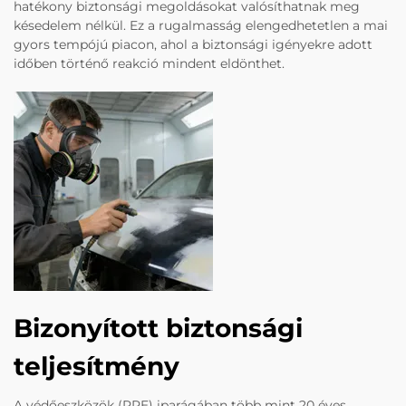
hatékony biztonsági megoldásokat valósíthatnak meg
késedelem nélkül. Ez a rugalmasság elengedhetetlen a mai
gyors tempójú piacon, ahol a biztonsági igényekre adott
időben történő reakció mindent eldönthet.
Bizonyított biztonsági
teljesítmény
A védőeszközök (PPE) iparágában több mint 20 éves