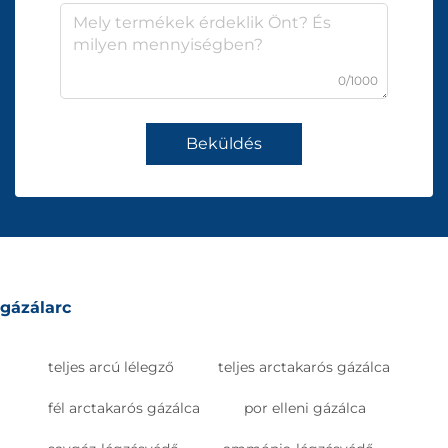
0/1000
Beküldés
gázálarc
teljes arcú lélegző
teljes arctakarós gázálca
fél arctakarós gázálca
por elleni gázálca