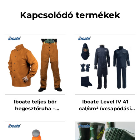
Kapcsolódó termékek
Iboate teljes bőr
Iboate Level IV 41
hegesztőruha –
cal/cm² ívcsapódási
lángálló
védelmi teljes készlet
hegesztőkabát és
– ASTM-szabványnak
nadrág készlet
megfelelő elektromos
biztonsági ESB-készlet