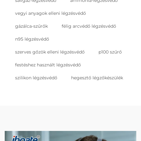
savgáz-légzésvédő
ammónia-légzésvédő
vegyi anyagok elleni légzésvédő
gázálca-szűrők
félig arcvédő légzésvédő
n95 légzésvédő
szerves gőzök elleni légzésvédő
p100 szűrő
festéshez használt légzésvédő
szilikon légzésvédő
hegesztő légzőkészülék