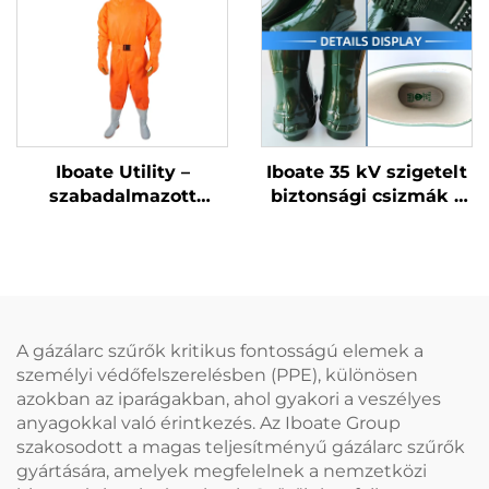
Iboate Utility –
Iboate 35 kV szigetelt
szabadalmazott
biztonsági csizmák –
méhálló öltözet: testre
prémium szintű
szabott védelem
védelem
méhekkel fertőzött
magasfeszültségű
műveletekhez
munkavégzéshez
A gázálarc szűrők kritikus fontosságú elemek a
személyi védőfelszerelésben (PPE), különösen
azokban az iparágakban, ahol gyakori a veszélyes
anyagokkal való érintkezés. Az Iboate Group
szakosodott a magas teljesítményű gázálarc szűrők
gyártására, amelyek megfelelnek a nemzetközi