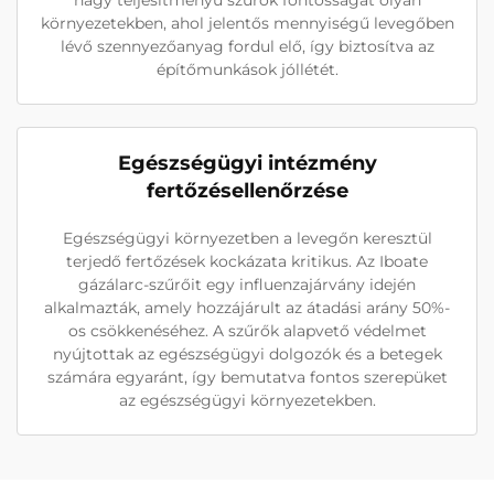
nagy teljesítményű szűrők fontosságát olyan
környezetekben, ahol jelentős mennyiségű levegőben
lévő szennyezőanyag fordul elő, így biztosítva az
építőmunkások jóllétét.
Egészségügyi intézmény
fertőzésellenőrzése
Egészségügyi környezetben a levegőn keresztül
terjedő fertőzések kockázata kritikus. Az Iboate
gázálarc-szűrőit egy influenzajárvány idején
alkalmazták, amely hozzájárult az átadási arány 50%-
os csökkenéséhez. A szűrők alapvető védelmet
nyújtottak az egészségügyi dolgozók és a betegek
számára egyaránt, így bemutatva fontos szerepüket
az egészségügyi környezetekben.