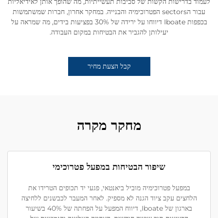
לעמוד בדרישות הקשות של סביבות תעשייתיות, מה שהופך אותן לאידיאליות
עבור הsectors הפטרוכימיה והבנייה. במחקר אחרון, חברות שמשתמשות
בכפפות Iboate דיווחו על ירידה של 30% בפציעות בידים, מה שמראה על
יעילותן להגביר את הבטיחות במקום העבודה.
קבל הצעת מחיר
מחקר מקרה
שיפור הבטיחות במפעל פטרוכימי
במפעל פטרוכימיה מוביל ביאנטאי, פגעי יד תכופים הטרידו את
הלחצים עקב ציוד הגנה לא מספיק. לאחר המעבר לכבשנים ללחיצה
בארגון של Iboate, דיווח המפעל על הפחתה של 40% בשיעור