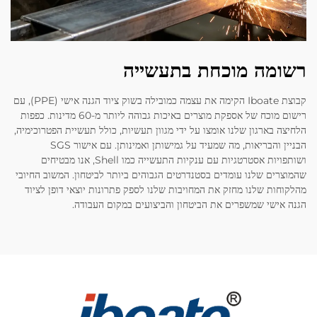
רשומה מוכחת בתעשייה
קבוצת Iboate הקימה את עצמה כמובילה בשוק ציוד הגנה אישי (PPE), עם
רישום מוכח של אספקת מוצרים באיכות גבוהה ליותר מ-60 מדינות. כפפות
הלחיצה בארגון שלנו אומצו על ידי מגוון תעשיות, כולל תעשיית הפטרוכימיה,
הבניין והבריאות, מה שמעיד על גמישותן ואמינותן. עם אישור SGS
ושותפויות אסטרטגיות עם ענקיות התעשייה כמו Shell, אנו מבטיחים
שהמוצרים שלנו עומדים בסטנדרטים הגבוהים ביותר לביטחון. המשוב החיובי
מהלקוחות שלנו מחזק את המחויבות שלנו לספק פתרונות יוצאי דופן לציוד
הגנה אישי שמשפרים את הביטחון והביצועים במקום העבודה.