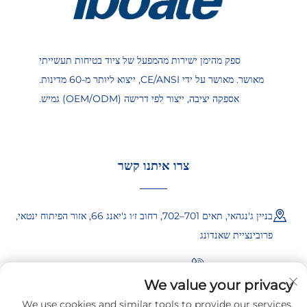
ספק מהימן ישירות מהמפעל של ציוד בטיחות תעשייתי
מאושר. מאושר על ידי CE/ANSI, ייצוא ליותר מ-60 מדינות.
אספקה יציבה, ייצור לפי דרישה (OEM/ODM) גמיש.
צרו איתנו קשר
בניין ג'נגהאי, תאים 701–702, רחוב ז׳ו ג'יאנג 66, אזור הפיתוח ינטאי,
פרובינציית שאנדונג
+86-18865557722
We value your privacy
+86-18865522722
We use cookies and similar tools to provide our services.