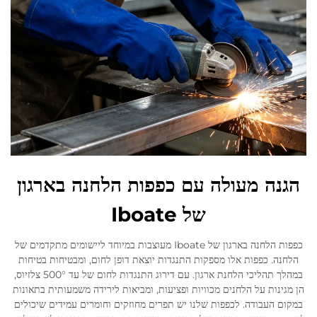
הגנה מעולה עם כפפות הלחנה בארגון
של Iboate
כפפות הלחנה בארגון של Iboate מעוצבות במיוחד ליישומים מתקדמים של
הלחנה. כפפות אלו מספקות התנגדות יוצאת דופן לחום, ומבטיחות בטיחות
במהלך תהליכי הלחנת ארגון. עם דירוג התנגדות לחום של עד 500° צלזיוס,
הן מגינות על הלחנים מכוויות ופציעות, ומביאות לירידה משמעותית בתאונות
במקום העבודה. לכפפות שלנו יש תפרים מחוזקים וחומרים עמידים שיכולים