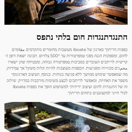
התנגדתנגדות חום בלתי נתפס
כפפות הריתוך בארגון של Iboate מעוצבות מחומרים מתקדמים مقاומים
לחום, ומספקות הגנה מפני טמפרטורות עד 500° צלזיוס. תכונה יוצאת דופן זו
קריטית לריתכים העובדים בסביבות טמפרטורה גבוהה, ומבטיחה שהן ישארו
محمנים מכוויות ומפגיעות. הכפפות מעוצבות להיות קלות משקל אך עמידות,
מה שמאפשר שימוש ממושך ללא פגיעה בנוחות. בנוסף, העיצוב הארגונומי
משפר את האחיזה, ומאפשר לריתכים לבצע משימות מורכבות במדויק. שילוב
זה של התנגדות לחום ועיצוב ידידותי למשתמש הופך את כפפות Iboate
לכלי חיוני למקצוענים בתחום הריתוך.