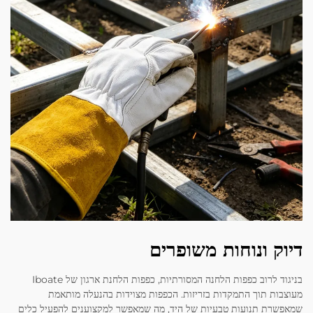
דיוק ונוחות משופרים
בניגוד לרוב כפפות הלחנה המסורתיות, כפפות הלחנת ארגון של Iboate
מעוצבות תוך התמקדות בזריזות. הכפפות מצוידות בהנעלה מותאמת
שמאפשרת תנועות טבעיות של היד, מה שמאפשר למקצוענים להפעיל כלים