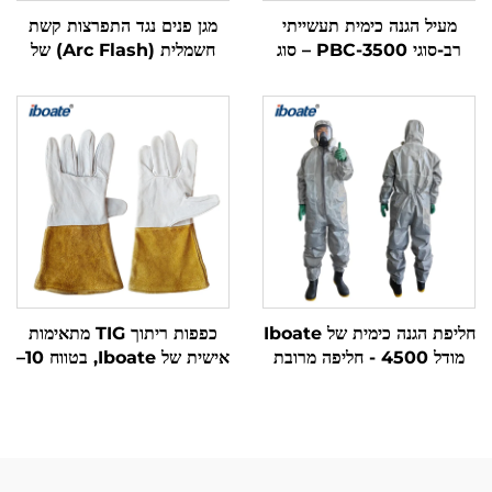
מעיל הגנה כימית תעשייתי
מגן פנים נגד התפרצות קשת
רב-סוגי PBC-3500 – סוג
חשמלית (Arc Flash) של
3/4/5/6, הגנה מקיפה לסביבות
iboate, מאושר לפי תקן
מסוכנות
FCA8, עם הגנה
מולטיפונקציונלית מפני סיכונים
מרובים
חליפת הגנה כימית של Iboate
כפפות ריתוך TIG מתאימות
מודל 4500 - חליפה מרובת
אישית של Iboate, בטווח 10–
שכבות מסוג קומפוזיט
2000 – כפפות ריתוך עבירות
ועמידות בחום