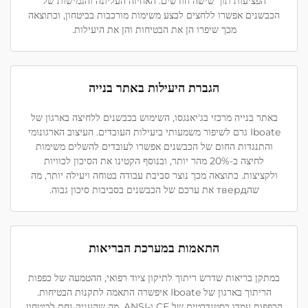
הפציעות תוך שישה חודשים. האחיזה העליונה והגמישות של
הכבשנים אפשרו ללחצים לבצע משימות מורכבות בביטחון, וכתוצאה
מכך שיפרו הן את הבטיחות והן את היעילות.
הגברת היעילות באתר בנייה
באתר בנייה מרכזי בג'יאנגסו, השימוש בכבשנים ללחיצה בארגון של
Iboate גרם לשיפור משמעותי ביעילות העובדים. העיצוב הארגונומי
והתנגדות החום של הכבשנים אפשרו לעובדים להשלים משימות
לחיצה ב-20% מהר יותר, ובנוסף הקטינו את הסיכון לכוויות
ולקציצות. כתוצאה מכך נוצר סביבת עבודה בטוחה ויעילה יותר, מה
שהтверд את ערכם של הכבשנים בסביבות סיכון גבוה.
התאמות במערכת הבריאות
במתקן בריאות שדרש ריתוך לתיקון ציוד רפואי, ההטמעה של כפפות
הריתוך בארגון של Iboate איפשרה התאמה לתקנות הבטיחות.
הכפפות עמדו בסטנדרטים של CE ו-ANSI, מה שהעניק נחת לביטחון