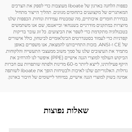
כפפות הלחנה בארגון של Iboate מעוצבות כדי לספק את הצרכים
המאתגרים של מקצוענים בתחומים מגוונים. תהליך הייצור מתחיל
בבחירת חומרים איכותיים, מה שמבטיח עמידות ונוחות. הכפפות שלנו
מיוצרות במתקנים מודרניים בשנגחאי ובייאנגסו, שם אנו משתמשים
בטכנולוגיה מתקדמת כדי לשפר את הביצועים. כל זוג עובר בדיקות
קפדניות כדי לעמוד בסטנדרטים הבינלאומיים לביטחון, כולל אישורים
של CE ו-ANSI. בזכות התחייבותנו להמצאה, אנו משפרים באופן
מתמיד את העיצובים שלנו על סמך משוב ממעצבי התעשייה והלקוחות.
הביקוש העולמי למוצרי הגנה אישיים (PPE) איפשר לנו להרחיב את
היקף פעילותינו, לייצא ליותר מ-60 מדינות ולפתח שותפויות עם חברות
גדולות. האלגוריתם שלנו לאיכות ולבטיחות הופך את Iboate לשותפה
אמינה בשוק למוצרי הגנה אישיים, במיוחד ליישומים של חיבור בארגון.
שאלות נפוצות