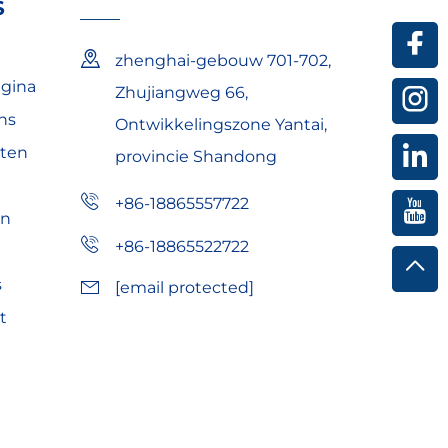
S
zhenghai-gebouw 701-702,
agina
Zhujiangweg 66,
ns
Ontwikkelingszone Yantai,
ten
provincie Shandong
+86-18865557722
en
+86-18865522722
s
[email protected]
t