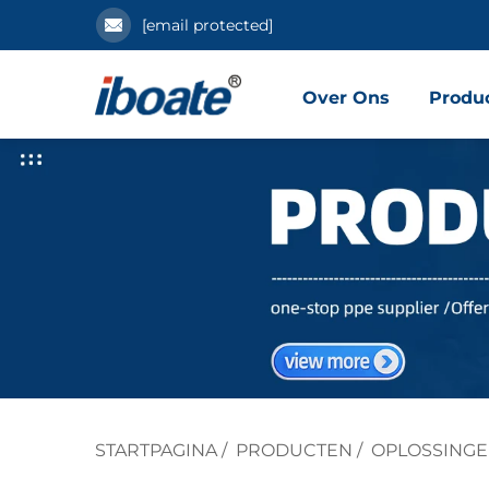
[email protected]
Over Ons
Produ
STARTPAGINA
/
PRODUCTEN
/
OPLOSSINGE