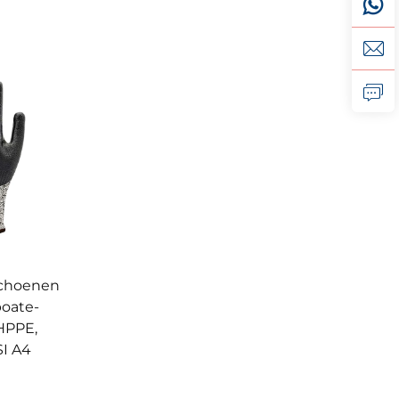
schoenen
boate-
HPPE,
I A4