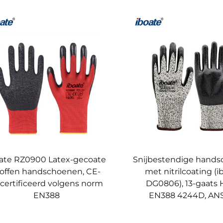
ate RZ0900 Latex-gecoate
Snijbestendige hand
toffen handschoenen, CE-
met nitrilcoating (i
certificeerd volgens norm
DG0806), 13-gaats 
EN388
EN388 4244D, ANS