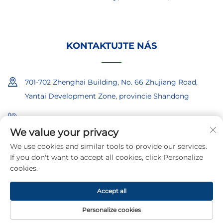
KONTAKTUJTE NÁS
701-702 Zhenghai Building, No. 66 Zhujiang Road,
Yantai Development Zone, provincie Shandong
+86-18865557722
We value your privacy
+86-18865522722
We use cookies and similar tools to provide our services.
If you don't want to accept all cookies, click Personalize
[email protected]
cookies.
Accept all
Autorská práva © 2026 společnosti Shandong Iboate Security
Technology Co., Ltd.
Zásady ochrany soukromí
Personalize cookies
DOMOVSKÁ