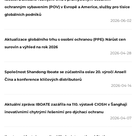
ochranným vybavením (POV) v Evropě a Americe, služby pro tisíce
globálních podniků
2026-06-02
Aktualizace globálního trhu s osobní ochranou (PPE): Nárůst cen
surovin a výhled na rok 2026
2026-04-28
Společnost Shandong Iboate se zúčastnila oslav 20. výročí Ansell
Čína a konference klíčových distributorů
2026-04-14
Aktuální zpráva: IBOATE zazářila na 110. výstavě CIOSH v Šanghaji
inovativními chytrými řešeními pro dýchací ochranu
2026-04-07