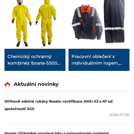
Chemický ochranný
Pracovní oblečení s
kombinéz Iboate-5500
individuálním logem,
Premium – 3vrstvový
pohodlné bezpečnostní
design, 120 g/m²
pracovní oblečení pro
továrního mechanika
Aktuální novinky
Stříhově odolné rukávy Iboate: certifikace ANSI A3 a A7 od
společnosti SGS
2026-07-06
Iboate: Důkladné rozvíjení trhu s průmyslovým osobním