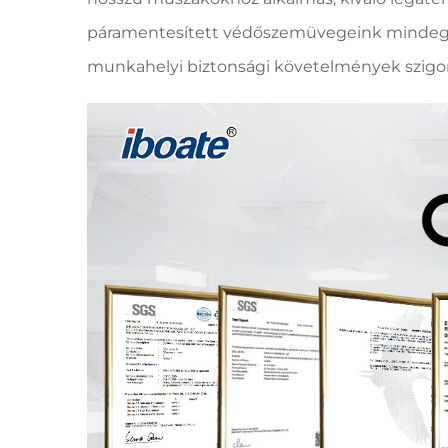
páramentesített védőszemüvegeink mindegyik
munkahelyi biztonsági követelmények szigorú