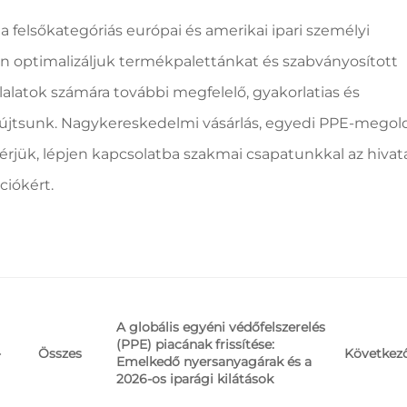
a felsőkategóriás európai és amerikai ipari személyi
an optimalizáljuk termékpalettánkat és szabványosított
llalatok számára további megfelelő, gyakorlatias és
újtsunk. Nagykereskedelmi vásárlás, egyedi PPE-megol
rjük, lépjen kapcsolatba szakmai csapatunkkal az hivat
ciókért.
A globális egyéni védőfelszerelés
(PPE) piacának frissítése:
-
Következ
Összes
Emelkedő nyersanyagárak és a
2026-os iparági kilátások