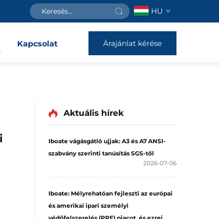
HU
Árajánlat kérése
Kapcsolat
Aktuális hírek
i
Iboate vágásgátló ujjak: A3 és A7 ANSI-
szabvány szerinti tanúsítás SGS-től
2026-07-06
Iboate: Mélyrehatóan fejleszti az európai
és amerikai ipari személyi
védőfelszerelés (PPE) piacot, és ezrei