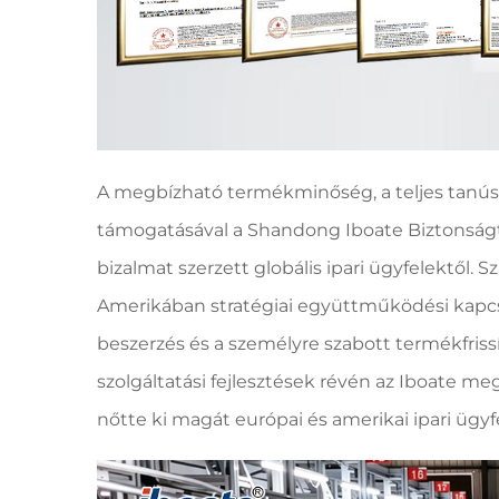
A megbízható termékminőség, a teljes tanúsí
támogatásával a Shandong Iboate Biztonságte
bizalmat szerzett globális ipari ügyfelektől
Amerikában stratégiai együttműködési kapcsol
beszerzés és a személyre szabott termékfriss
szolgáltatási fejlesztések révén az Iboate m
nőtte ki magát európai és amerikai ipari ügyf