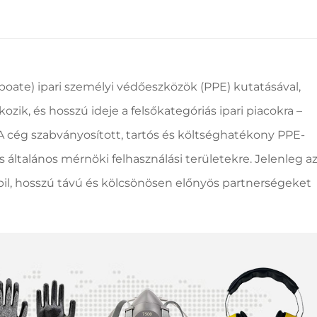
boate) ipari személyi védőeszközök (PPE) kutatásával,
lkozik, és hosszú ideje a felsőkategóriás ipari piacokra –
A cég szabványosított, tartós és költséghatékony PPE-
és általános mérnöki felhasználási területekre. Jelenleg a
stabil, hosszú távú és kölcsönösen előnyös partnerségeket