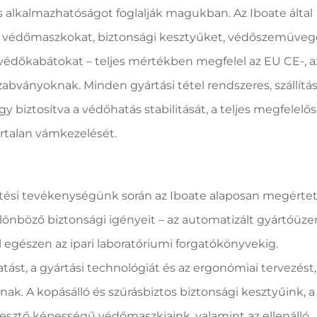
us alkalmazhatóságot foglalják magukban. Az Iboate által
 a védőmaszkokat, biztonsági kesztyűket, védőszemüveg
 védőkabátokat – teljes mértékben megfelel az EU CE-, 
zabványoknak. Minden gyártási tétel rendszeres, szállítá
y biztosítva a védőhatás stabilitását, a teljes megfelelő
artalan vámkezelését.
esztési tevékenységünk során az Iboate alaposan megértet
önböző biztonsági igényeit – az automatizált gyártóüz
 egészen az ipari laboratóriumi forgatókönyvekig.
tást, a gyártási technológiát és az ergonómiai tervezést
knak. A kopásálló és szúrásbiztos biztonsági kesztyűink, a
esztő képességű védőmaszkjaink, valamint az ellenálló,