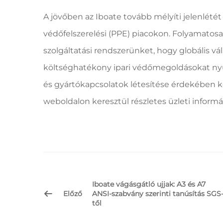
A jövőben az Iboate tovább mélyíti jelenlétét 
védőfelszerelési (PPE) piacokon. Folyamatos
szolgáltatási rendszerünket, hogy globális vá
költséghatékony ipari védőmegoldásokat ny
és gyártókapcsolatok létesítése érdekében ké
weboldalon keresztül részletes üzleti informá
Iboate vágásgátló ujjak: A3 és A7
Előző
ANSI-szabvány szerinti tanúsítás SGS
től