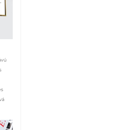
ávú
s
és
vá