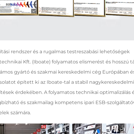
tási rendszer és a rugalmas testreszabási lehetőségek
chnikai Kft. (Iboate) folyamatos elismerést és hosszú t
. Számos gyártó és szakmai kereskedelmi cég Európában é
atot épített ki az Iboate-tal a stabil nagykereskedelmi
ítések érdekében. A folyamatos technikai optimalizálás 
egbízható és szakmailag kompetens ipari ESB-szolgáltató
elek számára.