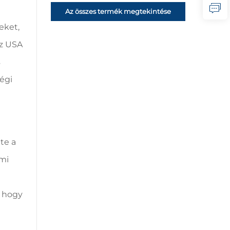
Az összes termék megtekintése
eket,
az USA
s
ségi
te a
emi
, hogy