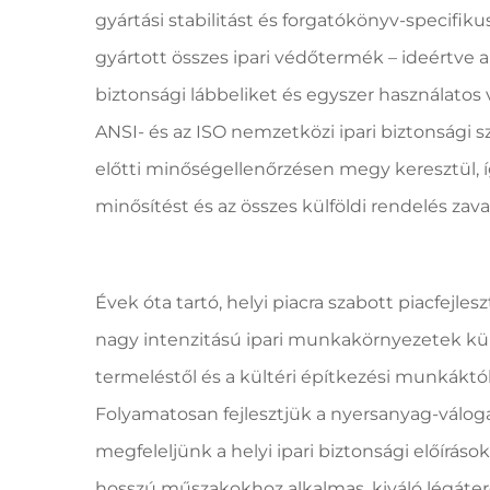
gyártási stabilitást és forgatókönyv-specifik
gyártott összes ipari védőtermék – ideértve
biztonsági lábbeliket és egyszer használatos
ANSI- és az ISO nemzetközi ipari biztonsági s
előtti minőségellenőrzésen megy keresztül, íg
minősítést és az összes külföldi rendelés zav
Évek óta tartó, helyi piacra szabott piacfejl
nagy intenzitású ipari munkakörnyezetek kül
termeléstől és a kültéri építkezési munkáktól
Folyamatosan fejlesztjük a nyersanyag-váloga
megfeleljünk a helyi ipari biztonsági előíráso
hosszú műszakokhoz alkalmas, kiváló légáter