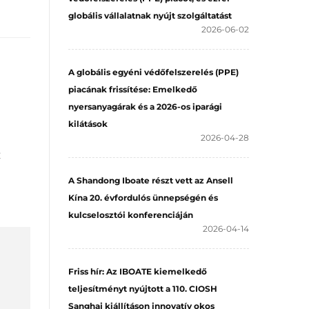
globális vállalatnak nyújt szolgáltatást
2026-06-02
A globális egyéni védőfelszerelés (PPE)
piacának frissítése: Emelkedő
nyersanyagárak és a 2026-os iparági
kilátások
2026-04-28
z
A Shandong Iboate részt vett az Ansell
Kína 20. évfordulós ünnepségén és
kulcselosztói konferenciáján
2026-04-14
Friss hír: Az IBOATE kiemelkedő
teljesítményt nyújtott a 110. CIOSH
Sanghaj kiállításon innovatív okos