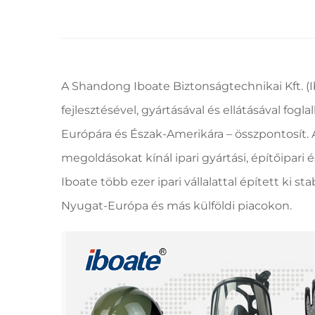
A Shandong Iboate Biztonságtechnikai Kft. (I
fejlesztésével, gyártásával és ellátásával fogla
Európára és Észak-Amerikára – összpontosít. 
megoldásokat kínál ipari gyártási, építőipari 
Iboate több ezer ipari vállalattal épített ki 
Nyugat-Európa és más külföldi piacokon.