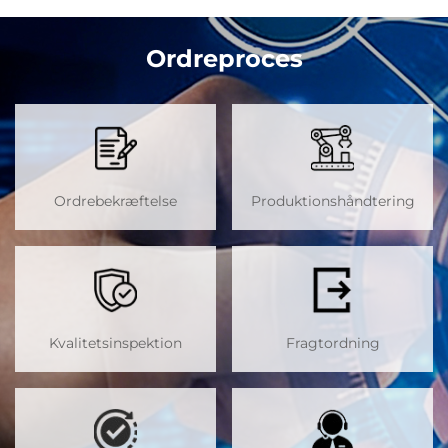
Ordreproces
Ordrebekræftelse
Produktionshåndtering
Kvalitetsinspektion
Fragtordning