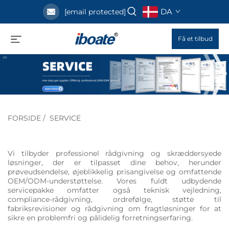
DA
[email protected]
Få et tilbud
FORSIDE
/
SERVICE
Vi tilbyder professionel rådgivning og skræddersyede
løsninger, der er tilpasset dine behov, herunder
prøveudsendelse, øjeblikkelig prisangivelse og omfattende
OEM/ODM-understøttelse. Vores fuldt udbydende
servicepakke omfatter også teknisk vejledning,
compliance-rådgivning, ordrefølge, støtte til
fabriksrevisioner og rådgivning om fragtløsninger for at
sikre en problemfri og pålidelig forretningserfaring.