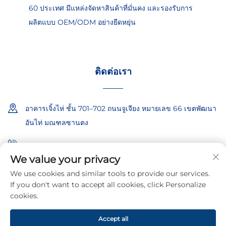
60 ประเทศ มีแหล่งจัดหาสินค้าที่มั่นคง และรองรับการ
ผลิตแบบ OEM/ODM อย่างยืดหยุ่น
ติดต่อเรา
อาคารเจิ้งไห่ ชั้น 701–702 ถนนจูเจียง หมายเลข 66 เขตพัฒนา
อันไท่ มณฑลซานตง
+86-18865557722
We value your privacy
+86-18865522722
We use cookies and similar tools to provide our services.
If you don't want to accept all cookies, click Personalize
[email protected]
cookies.
Accept all
ลิขสิทธิ์ © 2026 โดยบริษัทซานตง อีโบเอท ซีเคียวริตี้ เทคโนโลยี จำกัด