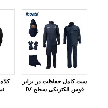
ست کامل حفاظت در برابر
کلاه
قوس الکتریکی سطح IV
تی
Iboate با ظرفیت ۴۱
کالری بر سانتی‌متر مربع —
دقی