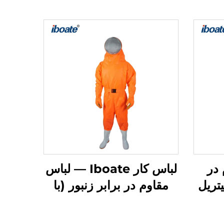
در
لباس کار Iboate — لباس
یتریل
مقاوم در برابر زنبور (با
سبز Iboate مدل ۰۰۵۶ —
اختراع ثبت‌شده): محافظتی
تی
سفارشی‌سازی‌شده برای