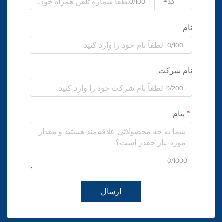
کد
0/100
نام
0/100
نام شرکت
0/200
پیام
0/1000
ارسال