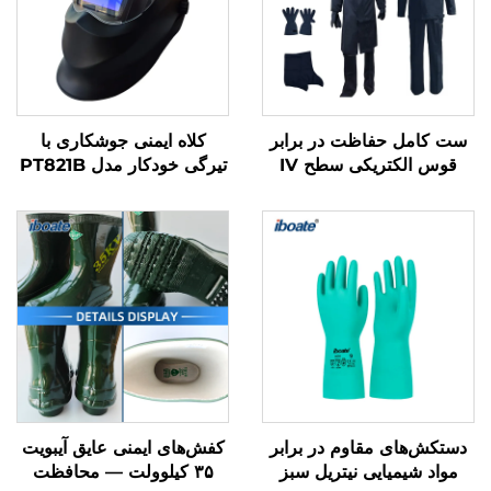
ست کامل حفاظت در برابر
کلاه ایمنی جوشکاری با
قوس الکتریکی سطح IV
تیرگی خودکار مدل PT821B
Iboate با ظرفیت ۴۱ کالری
— محافظت دقیق در
بر سانتی‌متر مربع — ست
جوشکاری با ویژگی‌های
تجهیزات حفاظت فردی
پیشرفته
الکتریکی (PPE) مطابق با
استاندارد ASTM
دستکش‌های مقاوم در برابر
کفش‌های ایمنی عایق آیبویت
مواد شیمیایی نیتریل سبز
۳۵ کیلوولت — محافظت