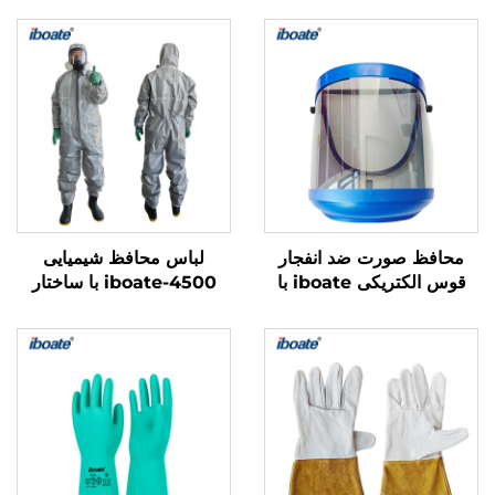
محافظ صورت ضد انفجار
لباس محافظ شیمیایی
قوس الکتریکی iboate با
iboate-4500 با ساختار
گواهینامه FCA8 و قابلیت
ترکیبی چندلایه
مقابله با چند خطر همزمان