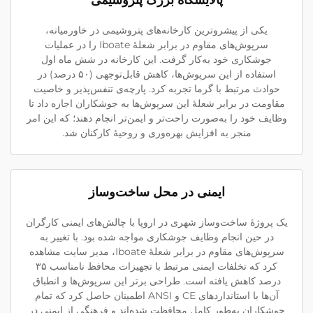
پالایشگاه بزرگ پتروشیمی
یکی از پیشروترین کارخانه‌های پتروشیمی در خاورمیانه،
سرپوش‌های مقاوم در برابر شعلهٔ Iboate را در عملیات
جوشکاری خود به‌کار گرفت. این کارخانه در شش ماه اول
استفاده از این سرپوش‌ها، کاهش قابل‌توجهی (۵۰ درصد) در
حوادث مرتبط با گرما تجربه کرد. پارچه‌ی تنفس‌پذیر و خاصیت
مقاومت در برابر شعلهٔ این سرپوش‌ها به جوشکاران اجازه داد تا
وظایف خود را به‌صورت راحت‌تر و ایمن‌تر انجام دهند؛ که این امر
منجر به افزایش بهره‌وری و روحیهٔ کارکنان شد.
ایمنی در محل ساخت‌وساز
یک پروژهٔ ساخت‌وساز شهری در اروپا با چالش‌های ایمنی کارگران
در حین انجام وظایف جوشکاری مواجه شده بود. با تغییر به
سرپوش‌های مقاوم در برابر شعلهٔ Iboate، مدیر سایت مشاهده
کرد که تخلفات ایمنی مرتبط با تجهیزات محافظ نامناسب ۳۵
درصد کاهش یافته است. طراحی برتر این سرپوش‌ها و انطباق
آن‌ها با استانداردهای CE و ANSI اطمینان حاصل کرد که تمام
جوشکاران به‌طور کامل محافظت شده‌اند و فرهنگی از ایمنی در