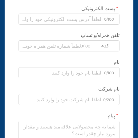
پست الکترونیکی
0/100
تلفن همراه/واتساپ
کد
0/100
نام
0/100
نام شرکت
0/200
پیام