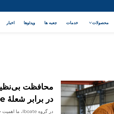
محصولات
خدمات
جعبه ها
ویدئوها
اخبار
محافظت بی‌نظیر
در برابر شعلهٔ Iboate
در گروه Iboate،