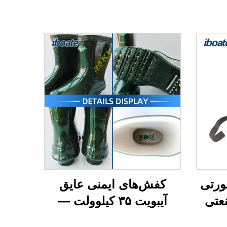
ورتی
کفش‌های ایمنی عایق
عتی
آیبویت ۳۵ کیلوولت —
ینامه
محافظت برتر در