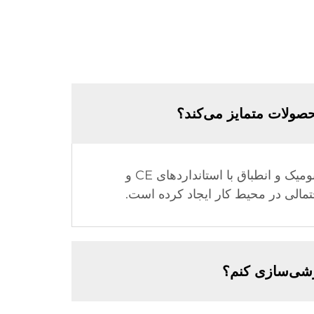
جاکت جوشکاری مقاوم در برابر شعله (FR) ما به دلیل مواد پیشرفته مقاوم در برابر شعله، طراحی ارگونومیک و انطباق با استانداردهای CE و