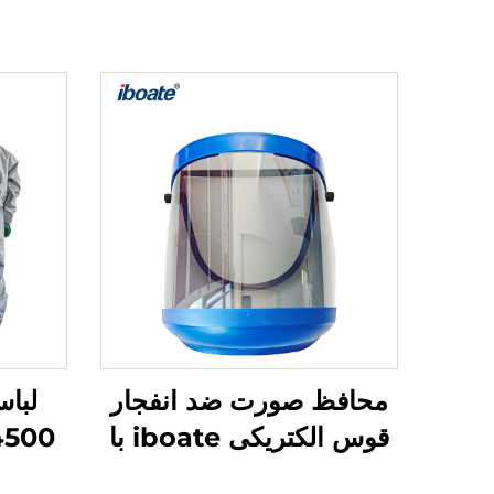
محافظ صورت ضد انفجار
لبا
قوس الکتریکی iboate با
گواهینامه FCA8 و قابلیت