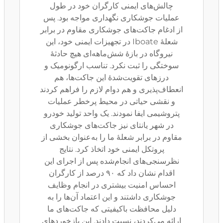
چالش‌های ایمنی کارگران خود در طول
عملیات جوشکاری نگهداری مواجه بود. پس
از ادغام جاکت‌های جوشکاری مقاوم در برابر
شعلهٔ Iboate در تجهیزات ایمنی خود، این
نیروگاه در بازهٔ شش‌ماهه‌ای هیچ حادثهٔ
سوختگی را ثبت نکرد. تناسب ارگونومیک و
درزهای تقویت‌شدهٔ این جاکت‌ها، هم
انعطاف‌پذیری و هم دوام لازم را فراهم کردند
و نقشی حیاتی در محیط پرخطر عملیات
پتروشیمی ایفا نمودند. یک واحد تولید خودرو
در شهر یانتای نیز جاکت‌های جوشکاری
مقاوم در برابر شعلهٔ ما را به‌عنوان بخشی از
پروتکل ایمنی خود اتخاذ کرد. نتایج
نظرسنجی‌های انجام‌شده پس از اجرای این
اقدام نشان داد که ۹۰ درصد از کارگران
احساس امنیت بیشتری در انجام وظایف
جوشکاری داشتند و این اعتماد آن‌ها را به
دلیل محافظت باکیفیتی که جاکت‌های ما
ارائه می‌کردند، نسبت دادند. این بازخوردهای