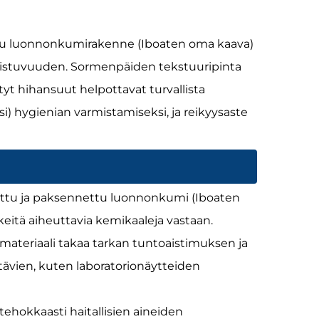
ttu luonnonkumirakenne (Iboaten oma kaava)
n istuvuuden. Sormenpäiden tekstuuripinta
ityt hihansuut helpottavat turvallista
i) hygienian varmistamiseksi, ja reikyysaste
ettu ja paksennettu luonnonkumi (Iboaten
eitä aiheuttavia kemikaaleja vastaan.
materiaali takaa tarkan tuntoaistimuksen ja
tävien, kuten laboratorionäytteiden
tehokkaasti haitallisien aineiden