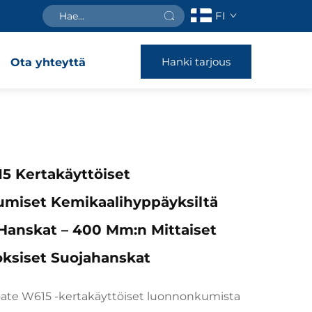
FI
Hanki tarjous
Ota yhteyttä
5 Kertakäyttöiset
miset Kemikaalihyppäyksiltä
Hanskat – 400 Mm:n Mittaiset
ksiset Suojahanskat
boate W615 -kertakäyttöiset luonnonkumista