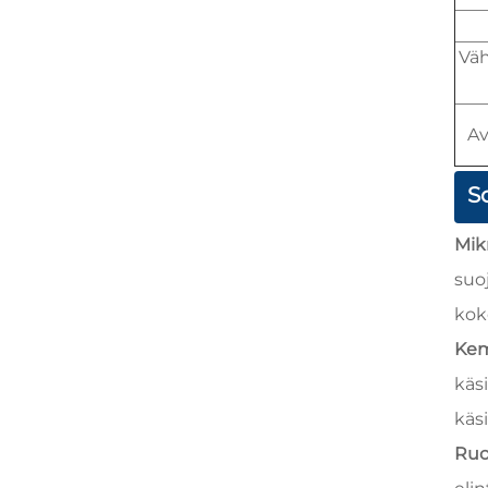
Vä
Av
S
Mik
suo
kok
Kemi
käsi
käsi
Ruo