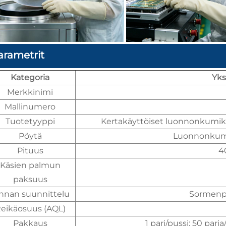
arametrit
Kategoria
Yks
Merkkinimi
Mallinumero
Tuotetyyppi
Kertakäyttöiset luonnonkumik
Pöytä
Luonnonkumi
Pituus
4
Käsien palmun
paksuus
nnan suunnittelu
Sormenpä
eikäosuus (AQL)
Pakkaus
1 pari/pussi; 50 pari