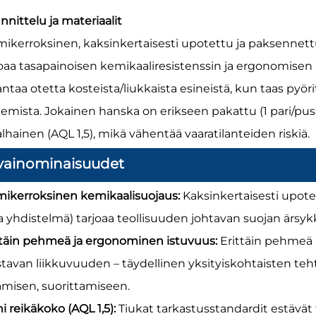
nnittelu ja materiaalit
mikerroksinen, kaksinkertaisesti upotettu ja paksenne
joaa tasapainoisen kemikaaliresistenssin ja ergonomise
ntaa otetta kosteista/liukkaista esineistä, kun taas pyör
emista. Jokainen hanska on erikseen pakattu (1 pari/puss
lhainen (AQL 1,5), mikä vähentää vaaratilanteiden riskiä.
vainominaisuudet
mikerroksinen kemikaalisuojaus:
Kaksinkertaisesti upot
 yhdistelmä) tarjoaa teollisuuden johtavan suojan ärsykk
ttäin pehmeä ja ergonominen istuvuus:
Erittäin pehmeä 
stavan liikkuvuuden – täydellinen yksityiskohtaisten teh
amisen, suorittamiseen.
i reikäkoko (AQL 1,5):
Tiukat tarkastusstandardit estävät 