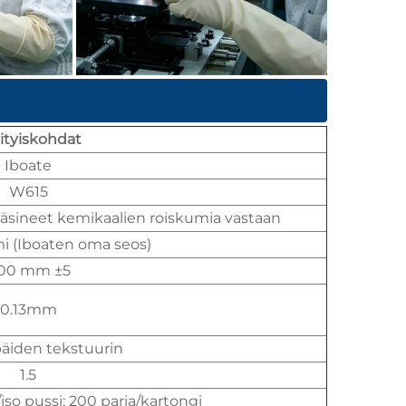
ityiskohdat
Iboate
W615
äsineet kemikaalien roiskumia vastaan
 (Iboaten oma seos)
00 mm ±5
0.13mm
iden tekstuurin
1.5
a/iso pussi; 200 paria/kartongi