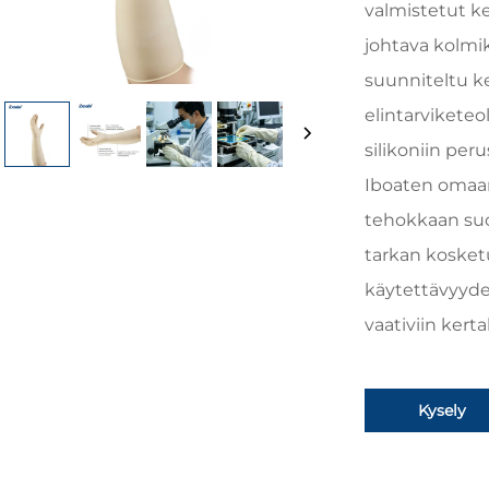
valmistetut k
johtava kolmi
suunniteltu ke
elintarvikete
silikoniin pe
Iboaten omaa
tehokkaan su
tarkan kosket
käytettävyyden
vaativiin kerta
Kysely