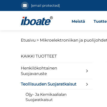
[email protected]
Meistä
Tuotte
Etusivu >
Mikroelektroniikan ja puolijohde
KAIKKI TUOTTEET
Henkilökohtainen
Suojavaruste
Teollisuuden Suojaratkaisut
Öljy- Ja Kemikaalialan
Suojaratkaisut