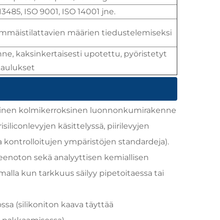
3485, ISO 9001, ISO 14001 jne.
mmäistilattavien määrien tiedustelemiseksi
ne, kaksinkertaisesti upotettu, pyöristetyt
aulukset
kainen kolmikerroksinen luonnonkumirakenne
iliconlevyjen käsittelyssä, piirilevyjen
kontrolloitujen ympäristöjen standardeja).
eenoton sekä analyyttisen kemiallisen
amalla kun tarkkuus säilyy pipetoitaessa tai
sa (silikoniton kaava täyttää