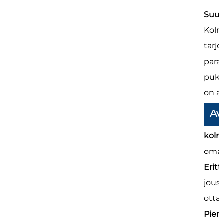
Suu
Kol
tar
para
puk
on a
A
kol
oma
Eri
jou
ott
Pien