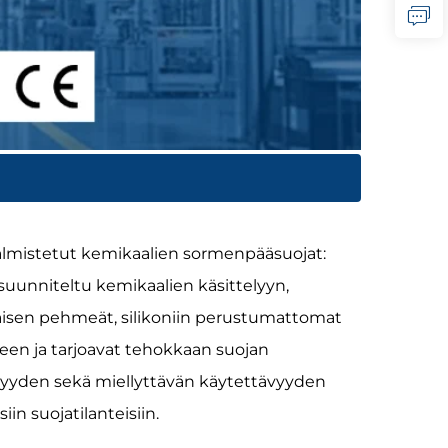
almistetut kemikaalien sormenpääsuojat:
suunniteltu kemikaalien käsittelyyn,
maisen pehmeät, silikoniin perustumattomat
en ja tarjoavat tehokkaan suojan
yyden sekä miellyttävän käytettävyyden
iin suojatilanteisiin.