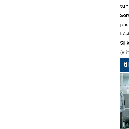
tun
Sor
par
käs
Sil
(eri
t