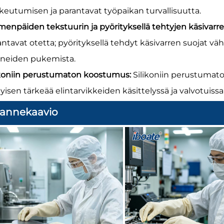
keutumisen ja parantavat työpaikan turvallisuutta.
menpäiden tekstuurin ja pyörityksellä tehtyjen käsivarre
antavat otetta; pyörityksellä tehdyt käsivarren suojat vä
ineiden pukemista.
ikoniin perustumaton koostumus:
Silikoniin perustumato
tyisen tärkeää elintarvikkeiden käsittelyssä ja valvotuissa
ilannekaavio