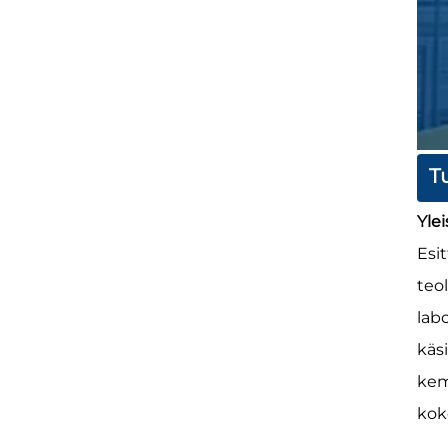
T
Yle
Esi
teo
lab
käs
kem
koko