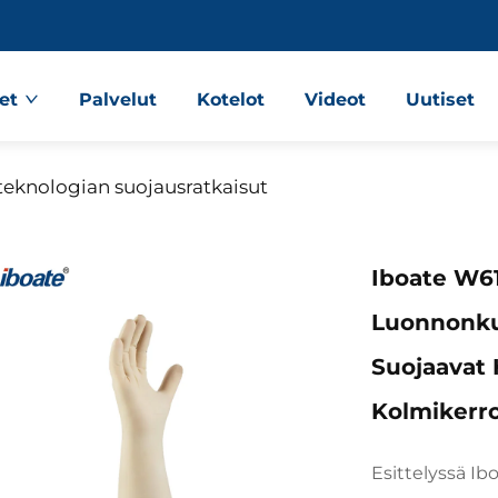
et
Palvelut
Kotelot
Videot
Uutiset
teknologian suojausratkaisut
Iboate W61
Luonnonku
Suojaavat 
Kolmikerro
Esittelyssä I