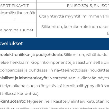
SERTIFIKAATIT
EN ISO 374-5, EN ISO 1
himmäistilausmäär
Ota yhteyttä myyntitiimiimme vähi
ä
Silikoniton, kolmikerroksinen raken
ainominaisuudet
k
ovellukset
roelektroniikka- ja puolijohdeala:
Silikoniton, vähähiuk
jelee herkkiä mikropiirikomponentteja saastumiselta piiris
oonpanossa ja puhdassaliin näytteenottoissa (noudattaa 
alliset ja laboratoriotyöt:
Nestemäisen ja kiinteän näytt
ttelyn aikana (suojaa ärsyttäviltä kemikaalihyppyltiltä s
ttellessä koeputkia).
kantuotanto:
Hygieeninen käsittely elintarviketuotannos