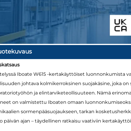
uotekuvaus
iskatsaus
ttelyssä Iboate W615 -kertakäyttöiset luonnonkumista v
llisuuden johtava kolmikerroksinen suojakäsine, joka on 
oratoriotyöhön ja elintarviketeollisuuteen. Nämä erino
ineet on valmistettu Iboaten omaan luonnonkumiseokse
ikaalien sormenpääsuojaukseen, tarkan kosketusherkk
 päivän ajan – täydellinen ratkaisu vaativiin kertakäyttöis