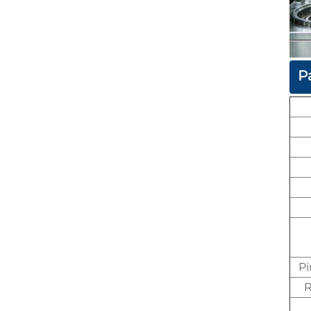
P
Pi
R