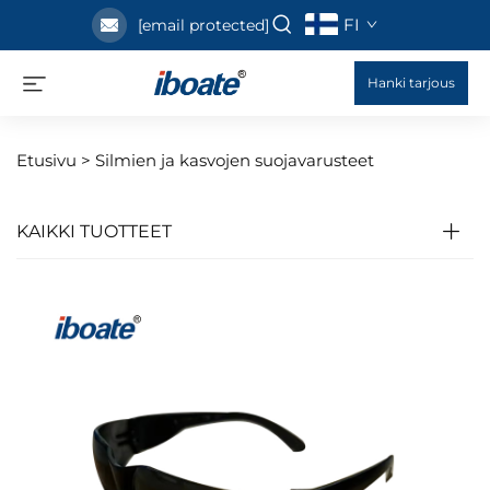
FI
[email protected]
Hanki tarjous
Etusivu >
Silmien ja kasvojen suojavarusteet
KAIKKI TUOTTEET