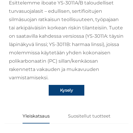
Esittelemme iboate YS-3011A/B taloudelliset
turvasuojalasit – edullisen, sertifioitujen
silmäsuojan ratkaisun teollisuuteen, työpajaan
tai arkipäiväisiin korkean riskin tilanteisiin. Tuote
on saatavilla kahdessa versiossa (YS-3011A: täysin
läpinäkyvä linssi; YS-3011B: harmaa linssi), joissa
molemmissa käytetään yhden kokonaisen
polikarbonaatin (PC) sillan/kenkäosan
rakennetta vakauden ja mukavuuden
varmistamiseksi.
Kysely
Yleiskatsaus
Suositellut tuotteet