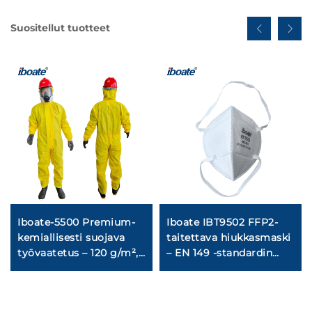
Suositellut tuotteet
Iboate-5500 Premium-
Iboate IBT9502 FFP2-
kemiallisesti suojava
taitettava hiukkasmaski
työvaatetus – 120 g/m²,
– EN 149 -standardin
kolmikerroksinen
mukainen
rakenne
hengityssuojavaruste