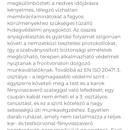
megkülönbözteti a nedves időjárásra
kényelmes, lélegző vízhatlan
membránlaminátokat a fagyos
körülményekhez szükséges tűzálló
hidegvédelmi anyagoktól. Az összes
anyagválasztás és gyártási folyamat szigorúan
követi a nemzetközi tesztelési protokollokat,
így a szabványosított biztonsági elméletek
megbízható, terepen alkalmazható védelmet
nyújtanak a frontvonalon dolgozó
munkavállalóknak. Továbbá az EN ISO 20471 3.
osztálya – a legmagasabb védelmi szint –
egyszerre követeli meg a test és a karok
fényvisszaverő szalaggal való lefedését; egy
csupán kabát nem érheti el a 3. osztályos
tanúsítást, és ez a szint kötelező a nagy
sebességű úti munkavégzéshez. Egyetlen
darab ruházat, amely nem tartalmazza a teljes
kar- és testkörvonal-fényvisszaverő