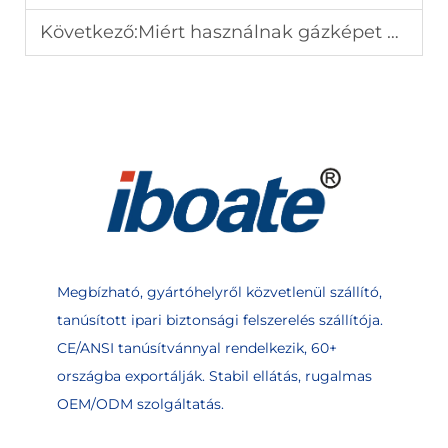
Következő:
Miért használnak gázképet mérgező gázokkal történő munkavégzés során?
Megbízható, gyártóhelyről közvetlenül szállító,
tanúsított ipari biztonsági felszerelés szállítója.
CE/ANSI tanúsítvánnyal rendelkezik, 60+
országba exportálják. Stabil ellátás, rugalmas
OEM/ODM szolgáltatás.