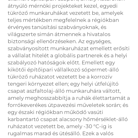
átnyúló mérnöki projekteket kezel, egyedi
tükröző munkaruhákat vezetett be, amelyek
teljes mértékben megfelelnek a régiókban
érvényes tanúsítási szabványoknak, és
világszerte simán átmennek a hivatalos
biztonsági ellenőrzéseken. Az egységes,
szabványosított munkaruházat emellett erősíti
a vállalat hitelét a globális partnerek és a helyi
szabályozó hatóságok előtt. Emellett egy
kikötői építőipari vállalkozó sópermet-álló
tükröző ruházatot vezetett be a korrozív
tengeri környezet ellen; egy helyi útfelújító
csapat aszfaltolaj-álló munkaruhára váltott,
amely meghosszabbítja a ruhák élettartamát a
forrókeverékes útpavezési műveletek során; és
egy északi régiókban működő vasúti
karbantartó csapat alacsony hőmérséklet-álló
ruházatot vezetett be, amely -30 °C-ig is
rugalmas marad és ütésálló. Ezek a valós