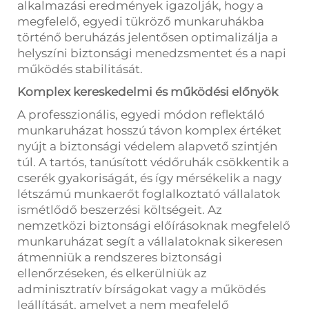
alkalmazási eredmények igazolják, hogy a
megfelelő, egyedi tükröző munkaruhákba
történő beruházás jelentősen optimalizálja a
helyszíni biztonsági menedzsmentet és a napi
működés stabilitását.
Komplex kereskedelmi és működési előnyök
A professzionális, egyedi módon reflektáló
munkaruházat hosszú távon komplex értéket
nyújt a biztonsági védelem alapvető szintjén
túl. A tartós, tanúsított védőruhák csökkentik a
cserék gyakoriságát, és így mérsékelik a nagy
létszámú munkaerőt foglalkoztató vállalatok
ismétlődő beszerzési költségeit. Az
nemzetközi biztonsági előírásoknak megfelelő
munkaruházat segít a vállalatoknak sikeresen
átmenniük a rendszeres biztonsági
ellenőrzéseken, és elkerülniük az
adminisztratív bírságokat vagy a működés
leállítását, amelyet a nem megfelelő