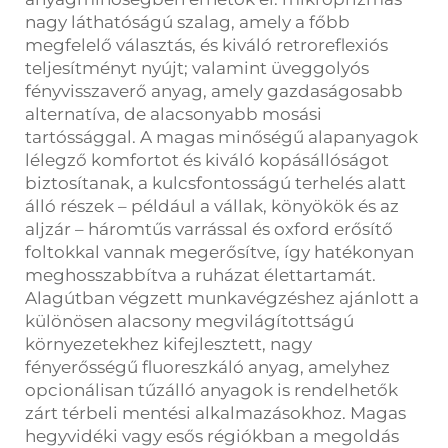
nagy láthatóságú szalag, amely a főbb
megfelelő választás, és kiváló retroreflexiós
teljesítményt nyújt; valamint üveggolyós
fényvisszaverő anyag, amely gazdaságosabb
alternatíva, de alacsonyabb mosási
tartóssággal. A magas minőségű alapanyagok
lélegző komfortot és kiváló kopásállóságot
biztosítanak, a kulcsfontosságú terhelés alatt
álló részek – például a vállak, könyökök és az
aljzár – háromtűs varrással és oxford erősítő
foltokkal vannak megerősítve, így hatékonyan
meghosszabbítva a ruházat élettartamát.
Alagútban végzett munkavégzéshez ajánlott a
különösen alacsony megvilágítottságú
környezetekhez kifejlesztett, nagy
fényerősségű fluoreszkáló anyag, amelyhez
opcionálisan tűzálló anyagok is rendelhetők
zárt térbeli mentési alkalmazásokhoz. Magas
hegyvidéki vagy esős régiókban a megoldás