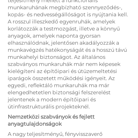
teljesítmény mellett a funkcionális
munkaruhának megbízható szennyeződés-,
kopás- és nedvességállóságot is nyújtania kell.
A rosszul illeszkedő egyenruhák, amelyek
korlátozzák a testmozgást, illetve a könnyű
anyagok, amelyek naponta gyorsan
elhasználódnak, jelentősen akadályozzák a
munkavégzés hatékonyságát és a hosszú távú
munkahelyi biztonságot. Az általános
szabványos munkaruhák már nem képesek
kielégíteni az építőipari és útüzemeltetési
iparágok összetett működési igényeit. Az
egyedi, reflektáló munkaruhák ma már
elengedhetetlen biztonsági felszerelést
jelentenek a modern építőipari és
útinfrastrukturális projekteknél.
Nemzetközi szabványok és fejlett
anyagtulajdonságok
A nagy teljesítményű, fényvisszaverő