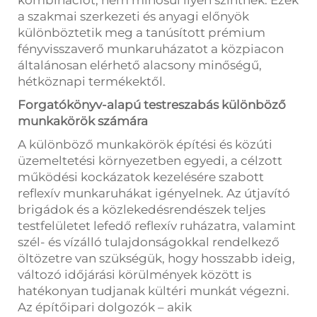
kombinációt, nem minősül ilyen szintnek. Ezek
a szakmai szerkezeti és anyagi előnyök
különböztetik meg a tanúsított prémium
fényvisszaverő munkaruházatot a közpiacon
általánosan elérhető alacsony minőségű,
hétköznapi termékektől.
Forgatókönyv-alapú testreszabás különböző
munkakörök számára
A különböző munkakörök építési és közúti
üzemeltetési környezetben egyedi, a célzott
működési kockázatok kezelésére szabott
reflexív munkaruhákat igényelnek. Az útjavító
brigádok és a közlekedésrendészek teljes
testfelületet lefedő reflexív ruházatra, valamint
szél- és vízálló tulajdonságokkal rendelkező
öltözetre van szükségük, hogy hosszabb ideig,
változó időjárási körülmények között is
hatékonyan tudjanak kültéri munkát végezni.
Az építőipari dolgozók – akik