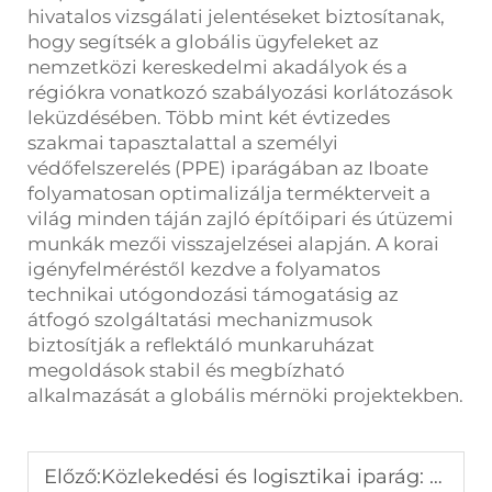
hivatalos vizsgálati jelentéseket biztosítanak,
hogy segítsék a globális ügyfeleket az
nemzetközi kereskedelmi akadályok és a
régiókra vonatkozó szabályozási korlátozások
leküzdésében. Több mint két évtizedes
szakmai tapasztalattal a személyi
védőfelszerelés (PPE) iparágában az Iboate
folyamatosan optimalizálja termékterveit a
világ minden táján zajló építőipari és útüzemi
munkák mezői visszajelzései alapján. A korai
igényfelméréstől kezdve a folyamatos
technikai utógondozási támogatásig az
átfogó szolgáltatási mechanizmusok
biztosítják a reflektáló munkaruházat
megoldások stabil és megbízható
alkalmazását a globális mérnöki projektekben.
Előző:
Közlekedési és logisztikai iparág: egyedi fényvisszaverő munkaruházat megoldás