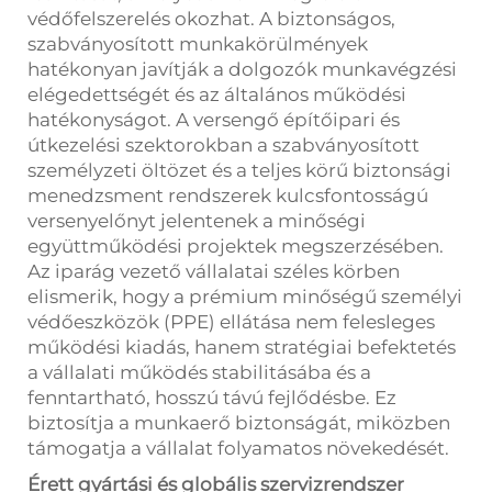
védőfelszerelés okozhat. A biztonságos,
szabványosított munkakörülmények
hatékonyan javítják a dolgozók munkavégzési
elégedettségét és az általános működési
hatékonyságot. A versengő építőipari és
útkezelési szektorokban a szabványosított
személyzeti öltözet és a teljes körű biztonsági
menedzsment rendszerek kulcsfontosságú
versenyelőnyt jelentenek a minőségi
együttműködési projektek megszerzésében.
Az iparág vezető vállalatai széles körben
elismerik, hogy a prémium minőségű személyi
védőeszközök (PPE) ellátása nem felesleges
működési kiadás, hanem stratégiai befektetés
a vállalati működés stabilitásába és a
fenntartható, hosszú távú fejlődésbe. Ez
biztosítja a munkaerő biztonságát, miközben
támogatja a vállalat folyamatos növekedését.
Érett gyártási és globális szervizrendszer