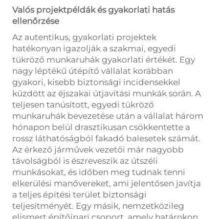
Valós projektpéldák és gyakorlati hatás
ellenőrzése
Az autentikus, gyakorlati projektek
hatékonyan igazolják a szakmai, egyedi
tükröző munkaruhák gyakorlati értékét. Egy
nagy léptékű útépítő vállalat korábban
gyakori, kisebb biztonsági incidensekkel
küzdött az éjszakai útjavítási munkák során. A
teljesen tanúsított, egyedi tükröző
munkaruhák bevezetése után a vállalat három
hónapon belül drasztikusan csökkentette a
rossz láthatóságból fakadó balesetek számát.
Az érkező járművek vezetői már nagyobb
távolságból is észreveszik az útszéli
munkásokat, és időben meg tudnak tenni
elkerülési manővereket, ami jelentősen javítja
a teljes építési terület biztonsági
teljesítményét. Egy másik, nemzetközileg
elismert építőipari csoport, amely határokon