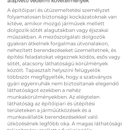
alapvető védelmi követelmények
A építőipari és útüzemeltetési személyzet
folyamatosan biztonsági kockázatoknak van
kitéve, amikor mozgó járművek mellett
dolgozik sötét alagutakban vagy éjszakai
műszakban. A mezőszolgálati dolgozók
gyakran átkelnek forgalmas útvonalakon,
nehezített berendezéseket üzemeltetnek, és
építési feladatokat végeznek ködös, esős vagy
sötét, alacsony láthatóságú körülmények
között. Tapasztalt helyszíni felügyelők
többször megfigyelték, hogy a szabványos
gyári egyenruhák nem biztosítanak elegendő
láthatóságot ezekben a nehéz
munkakörülményekben. Az elégtelen
láthatóság az építőipari és útépítési
területeken a járműütközések és a
munkavállalók berendezésekkel való
ütközésének legfőbb oka. A magas láthatósági