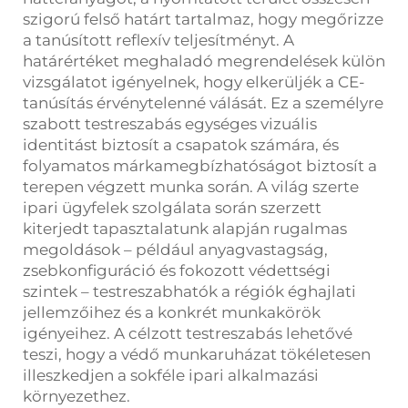
szigorú felső határt tartalmaz, hogy megőrizze
a tanúsított reflexív teljesítményt. A
határértéket meghaladó megrendelések külön
vizsgálatot igényelnek, hogy elkerüljék a CE-
tanúsítás érvénytelenné válását. Ez a személyre
szabott testreszabás egységes vizuális
identitást biztosít a csapatok számára, és
folyamatos márkamegbízhatóságot biztosít a
terepen végzett munka során. A világ szerte
ipari ügyfelek szolgálata során szerzett
kiterjedt tapasztalatunk alapján rugalmas
megoldások – például anyagvastagság,
zsebkonfiguráció és fokozott védettségi
szintek – testreszabhatók a régiók éghajlati
jellemzőihez és a konkrét munkakörök
igényeihez. A célzott testreszabás lehetővé
teszi, hogy a védő munkaruházat tökéletesen
illeszkedjen a sokféle ipari alkalmazási
környezethez.