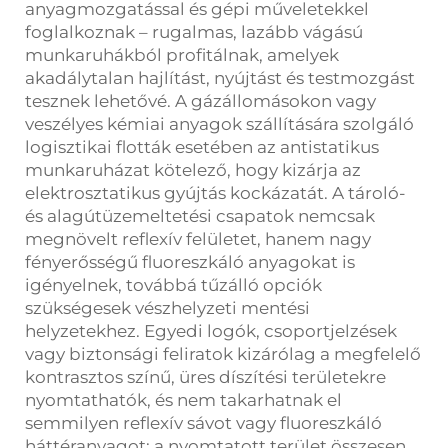
anyagmozgatással és gépi műveletekkel
foglalkoznak – rugalmas, lazább vágású
munkaruhákból profitálnak, amelyek
akadálytalan hajlítást, nyújtást és testmozgást
tesznek lehetővé. A gázállomásokon vagy
veszélyes kémiai anyagok szállítására szolgáló
logisztikai flották esetében az antistatikus
munkaruházat kötelező, hogy kizárja az
elektrosztatikus gyújtás kockázatát. A tároló-
és alagútüzemeltetési csapatok nemcsak
megnövelt reflexív felületet, hanem nagy
fényerősségű fluoreszkáló anyagokat is
igényelnek, továbbá tűzálló opciók
szükségesek vészhelyzeti mentési
helyzetekhez. Egyedi logók, csoportjelzések
vagy biztonsági feliratok kizárólag a megfelelő
kontrasztos színű, üres díszítési területekre
nyomtathatók, és nem takarhatnak el
semmilyen reflexív sávot vagy fluoreszkáló
háttéranyagot; a nyomtatott terület összesen