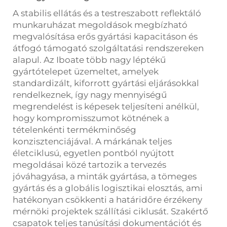
A stabilis ellátás és a testreszabott reflektáló
munkaruházat megoldások megbízható
megvalósítása erős gyártási kapacitáson és
átfogó támogató szolgáltatási rendszereken
alapul. Az Iboate több nagy léptékű
gyártótelepet üzemeltet, amelyek
standardizált, kiforrott gyártási eljárásokkal
rendelkeznek, így nagy mennyiségű
megrendelést is képesek teljesíteni anélkül,
hogy kompromisszumot kötnének a
tételenkénti termékminőség
konzisztenciájával. A márkának teljes
életciklusú, egyetlen pontból nyújtott
megoldásai közé tartozik a tervezés
jóváhagyása, a minták gyártása, a tömeges
gyártás és a globális logisztikai elosztás, ami
hatékonyan csökkenti a határidőre érzékeny
mérnöki projektek szállítási ciklusát. Szakértő
csapatok teljes tanúsítási dokumentációt és