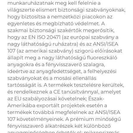
munkaruházatnak meg kell felelnie a
világszerte elismert biztonsági szabványoknak,
hogy biztosítsa a nemzetközi piacokon az
egyenletes és megbízható védelmet. A
szakmai biztonsági szakértők megerősítik,
hogy az EN ISO 20471 (az európai szabvány a
nagy láthatóságú ruházatra) és az ANSI/ISEA
107 (az amerikai szabvány) szigorú előírásokat
állapít meg a nagy láthatóságú fluoreszkáló
anyagokra és a fényvisszaverő szalagra,
ideértve az anyagfedettséget, a felhelyezési
szabványokat és a mosási ellenállás
tartósságát is. A termékek tesztelésre kerültek,
és rendelkeznek a CE tanúsítvánnyal, amelyet
az EU szabályozásai követelnek; Észak-
Amerikába exportált projektek esetén a
termékek továbbá megfelelnek az ANSI/ISEA
107 követelményeinek. A prémium minőségű
fényvisszaverő alkatrészek két különböző
anyagminőségben érhetők el: mikroprizmás