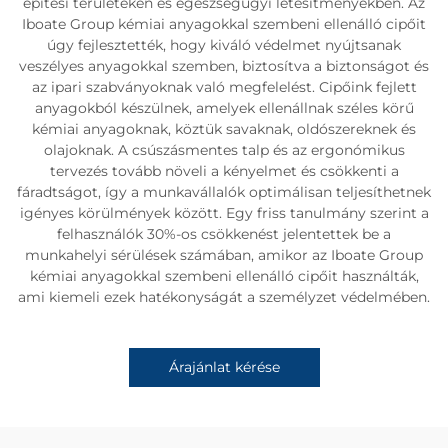
építési területeken és egészségügyi létesítményekben. Az
Iboate Group kémiai anyagokkal szembeni ellenálló cipőit
úgy fejlesztették, hogy kiváló védelmet nyújtsanak
veszélyes anyagokkal szemben, biztosítva a biztonságot és
az ipari szabványoknak való megfelelést. Cipőink fejlett
anyagokból készülnek, amelyek ellenállnak széles körű
kémiai anyagoknak, köztük savaknak, oldószereknek és
olajoknak. A csúszásmentes talp és az ergonómikus
tervezés tovább növeli a kényelmet és csökkenti a
fáradtságot, így a munkavállalók optimálisan teljesíthetnek
igényes körülmények között. Egy friss tanulmány szerint a
felhasználók 30%-os csökkenést jelentettek be a
munkahelyi sérülések számában, amikor az Iboate Group
kémiai anyagokkal szembeni ellenálló cipőit használták,
ami kiemeli ezek hatékonyságát a személyzet védelmében.
Árajánlat kérése