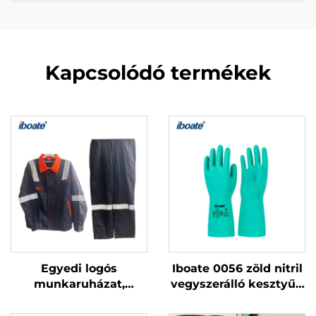
Kapcsolódó termékek
Egyedi logós
Iboate 0056 zöld nitril
munkaruházat,
vegyszerálló kesztyűk
kényelmes biztonsági
– EN 374
munkaruhák gyári
tanúsítvánnyal