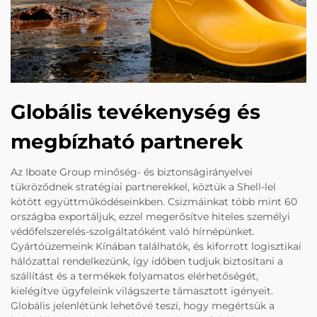
Globális tevékenység és
megbízható partnerek
Az Iboate Group minőség- és biztonságirányelvei
tükröződnek stratégiai partnerekkel, köztük a Shell-lel
kötött együttműködéseinkben. Csizmáinkat több mint 60
országba exportáljuk, ezzel megerősítve hiteles személyi
védőfelszerelés-szolgáltatóként való hírnépünket.
Gyártóüzemeink Kínában találhatók, és kiforrott logisztikai
hálózattal rendelkezünk, így időben tudjuk biztosítani a
szállítást és a termékek folyamatos elérhetőségét,
kielégítve ügyfeleink világszerte támasztott igényeit.
Globális jelenlétünk lehetővé teszi, hogy megértsük a