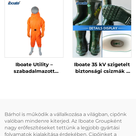
szerelőknek
rendelkező ipari
védőkesztyűk
Iboate Utility –
Iboate 35 kV szigetelt
szabadalmazott
biztonsági csizmák –
méhálló öltözet: testre
prémium szintű
szabott védelem
védelem
méhekkel fertőzött
magasfeszültségű
műveletekhez
munkavégzéshez
Bárhol is működik a vállalkozása a világban, cipőnk
valóban mindenre kiterjed. Az Iboate Groupként
nagy erőfeszítéseket tettünk a legjobb gyártási
folyamatok kialakítása érdekében. Cipőinket a