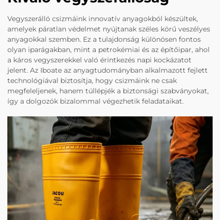
Vegyszerálló csizmáink innovatív anyagokból készültek,
amelyek páratlan védelmet nyújtanak széles körű veszélyes
anyagokkal szemben. Ez a tulajdonság különösen fontos
olyan iparágakban, mint a petrokémiai és az építőipar, ahol
a káros vegyszerekkel való érintkezés napi kockázatot
jelent. Az Iboate az anyagtudományban alkalmazott fejlett
technológiával biztosítja, hogy csizmáink ne csak
megfeleljenek, hanem túllépjék a biztonsági szabványokat,
így a dolgozók bizalommal végezhetik feladataikat.