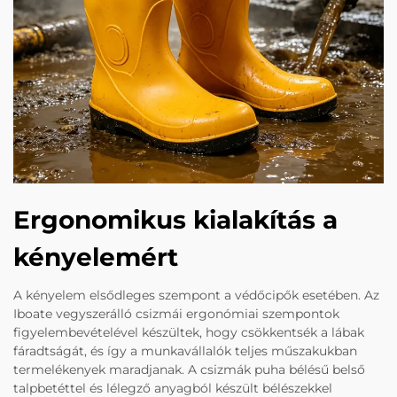
Ergonomikus kialakítás a
kényelemért
A kényelem elsődleges szempont a védőcipők esetében. Az
Iboate vegyszerálló csizmái ergonómiai szempontok
figyelembevételével készültek, hogy csökkentsék a lábak
fáradtságát, és így a munkavállalók teljes műszakukban
termelékenyek maradjanak. A csizmák puha bélésű belső
talpbetéttel és lélegző anyagból készült bélészekkel