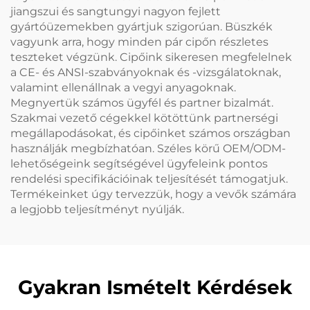
jiangszui és sangtungyi nagyon fejlett
gyártóüzemekben gyártjuk szigorúan. Büszkék
vagyunk arra, hogy minden pár cipőn részletes
teszteket végzünk. Cipőink sikeresen megfelelnek
a CE- és ANSI-szabványoknak és -vizsgálatoknak,
valamint ellenállnak a vegyi anyagoknak.
Megnyertük számos ügyfél és partner bizalmát.
Szakmai vezető cégekkel kötöttünk partnerségi
megállapodásokat, és cipőinket számos országban
használják megbízhatóan. Széles körű OEM/ODM-
lehetőségeink segítségével ügyfeleink pontos
rendelési specifikációinak teljesítését támogatjuk.
Termékeinket úgy tervezzük, hogy a vevők számára
a legjobb teljesítményt nyúlják.
Gyakran Ismételt Kérdések