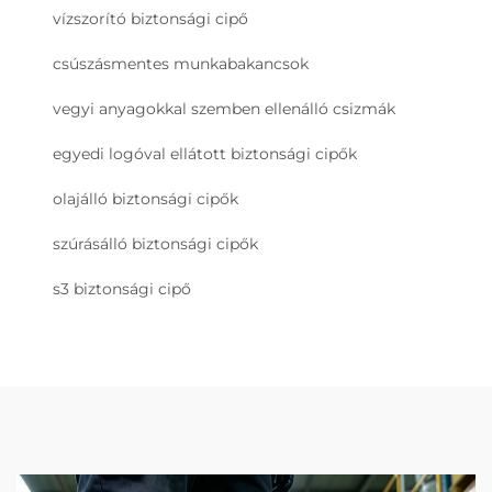
vízszorító biztonsági cipő
csúszásmentes munkabakancsok
vegyi anyagokkal szemben ellenálló csizmák
egyedi logóval ellátott biztonsági cipők
olajálló biztonsági cipők
szúrásálló biztonsági cipők
s3 biztonsági cipő