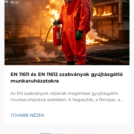
EN 11611 és EN 11612 szabványok gyújtásgátló
munkaruházatokra
Az EN szabványok céljának megértése gyújtásgátló
munkaruházatok esetében: A hegesztés, a fémipar, a
petro-kémiai ipar és a hajóépítés mint magas
kockázatot jelentő iparágakban a gyújtásgátló
TOVÁBB NÉZEK
munkaruházat kulcsfontosságú védelmi eszköz a tűz,
a hő és a mo...