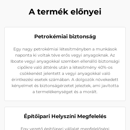
A termék előnyei
Petrokémiai biztonság
Egy nagy petrokémiai létesítményben a munkások
naponta ki voltak téve erős vegyi anyagoknak. Az
Iboate vegyi anyagokkal szemben ellenálló biztonsági
cipőkre való áttérés után a létesítmény 40%-os
csökkenést jelentett a vegyi anyagokkal való
érintkezési esetek számában. A dolgozók növekedett
kényelmet és biztonságérzetet jeleztek, ami javította
a termelékenységet és a morált.
Építőipari Helyszíni Megfelelés
Egy vezető építőipari vállalat megfelelőségi