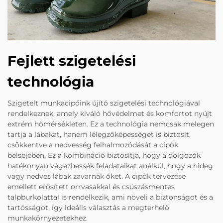
Fejlett szigetelési
technológia
Szigetelt munkacipőink újító szigetelési technológiával
rendelkeznek, amely kiváló hővédelmet és komfortot nyújt
extrém hőmérsékleten. Ez a technológia nemcsak melegen
tartja a lábakat, hanem lélegzőképességet is biztosít,
csökkentve a nedvesség felhalmozódását a cipők
belsejében. Ez a kombináció biztosítja, hogy a dolgozók
hatékonyan végezhessék feladataikat anélkül, hogy a hideg
vagy nedves lábak zavarnák őket. A cipők tervezése
emellett erősített orrvasakkal és csúszásmentes
talpburkolattal is rendelkezik, ami növeli a biztonságot és a
tartósságot, így ideális választás a megterhelő
munkakörnyezetekhez.