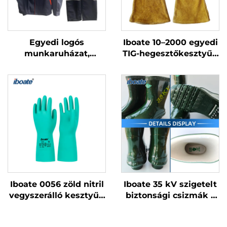
Egyedi logós
Iboate 10–2000 egyedi
munkaruházat,
TIG-hegesztőkesztyűk
kényelmes biztonsági
– hőálló, nehézüzemi
munkaruhák gyári
hegesztőkesztyűk
szerelőknek
Iboate 0056 zöld nitril
Iboate 35 kV szigetelt
vegyszerálló kesztyűk
biztonsági csizmák –
– EN 374
prémium szintű
tanúsítvánnyal
védelem