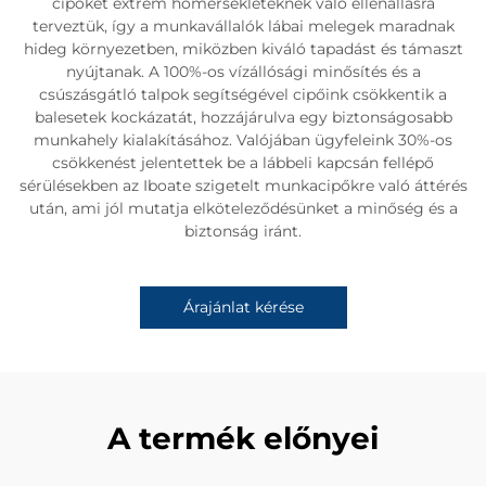
cipőket extrém hőmérsékleteknek való ellenállásra
terveztük, így a munkavállalók lábai melegek maradnak
hideg környezetben, miközben kiváló tapadást és támaszt
nyújtanak. A 100%-os vízállósági minősítés és a
csúszásgátló talpok segítségével cipőink csökkentik a
balesetek kockázatát, hozzájárulva egy biztonságosabb
munkahely kialakításához. Valójában ügyfeleink 30%-os
csökkenést jelentettek be a lábbeli kapcsán fellépő
sérülésekben az Iboate szigetelt munkacipőkre való áttérés
után, ami jól mutatja elköteleződésünket a minőség és a
biztonság iránt.
Árajánlat kérése
A termék előnyei