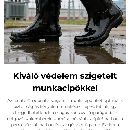
Kiváló védelem szigetelt
munkacipőkkel
Az Iboate Groupnál a szigetelt munkacipőinket optimális
biztonság és kényelem érdekében fejlesztettük, így
elengedhetetlenek a magas kockázatú iparágokban
dolgozó szakemberek számára, például az építőiparban, a
petro-kémiai iparban és az egészségügyben. Ezeket a