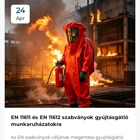
24
Apr
EN 11611 és EN 11612 szabványok gyújtásgátló
munkaruházatokra
Az EN szabványok céljának megértése gyújtásgátló