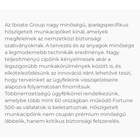
rendelkező ipari
magasfeszültségű
védőkesztyűk
munkavégzéshez
Az Iboate Group nagy minőségű, iparágspecifikus
hőszigetelt munkacipőket kínál, amelyek
megfelelnek az nemzetközi biztonsági
szabványoknak. A tervezés és az anyagok minősége
a legmodernebb technikák eredménye. Nagy
teljesítményű cipőink kényelmesek akár a
legszigorúbb munkakörülmények között is, és
elköteleződésünk az innováció iránt lehetővé teszi,
hogy terveinket az ügyfeleink visszajelzéseire
alapozva folyamatosan finomítsuk.
Többnemzetiségű ügyfélkörrel rendelkezünk,
amelybe több mint 60 országban működő Fortune
500-as vállalatok is beletartoznak. Hőszigetelt
munkacipőink nem csupán prémium minőségű
lábbelik, hanem kritikus biztonsági felszerelés.