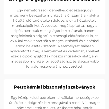
Egy németországi kiemelkedő egészségügyi
intézmény bevezette munkavállalói számára – akik a
hűtőtároló területeken dolgoznak – a hőszigetelt
munkacipőinket. A vezetés megállapította, hogy a
cipők nemcsak melegséget biztosítanak, hanem
megfelelnek a szigorú biztonsági előírásoknak is, és
25%-kal csökkentették a megcsúszásból és elesésből
eredő balesetek számát. A személyzet hálásan
nyilvánította meg a kényelmet és védelmet, amelyet
ezek a cipők nyújtottak hosszú műszakok alatt, ami
magasabb munkaelfogadottsághoz és alacsonyabb
forgalomcsere-arányhoz vezetett.
Petrokémiai biztonsági szabványok
Egy közép-keleti petrokémiai vállalat nehézségekbe
ütközött a dolgozók biztonságával a rendkívül magas
hőmérsékletek mellett. Az Iboate hőszigetelt