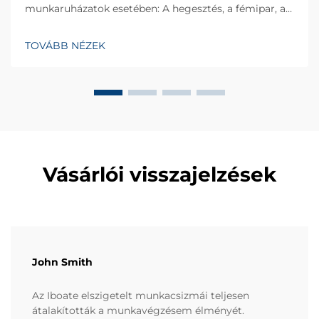
munkaruházatok esetében: A hegesztés, a fémipar, a
petro-kémiai ipar és a hajóépítés mint magas
kockázatot jelentő iparágakban a gyújtásgátló
TOVÁBB NÉZEK
munkaruházat kulcsfontosságú védelmi eszköz a tűz,
a hő és a mo...
Vásárlói visszajelzések
John Smith
Az Iboate elszigetelt munkacsizmái teljesen
átalakították a munkavégzésem élményét.