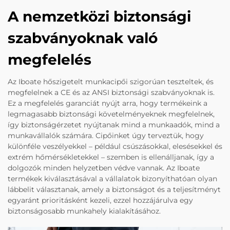
A nemzetközi biztonsági
szabványoknak való
megfelelés
Az Iboate hőszigetelt munkacipői szigorúan teszteltek, és
megfelelnek a CE és az ANSI biztonsági szabványoknak is.
Ez a megfelelés garanciát nyújt arra, hogy termékeink a
legmagasabb biztonsági követelményeknek megfelelnek,
így biztonságérzetet nyújtanak mind a munkaadók, mind a
munkavállalók számára. Cipőinket úgy terveztük, hogy
különféle veszélyekkel – például csúszásokkal, elesésekkel és
extrém hőmérsékletekkel – szemben is ellenálljanak, így a
dolgozók minden helyzetben védve vannak. Az Iboate
termékek kiválasztásával a vállalatok bizonyíthatóan olyan
lábbelit választanak, amely a biztonságot és a teljesítményt
egyaránt prioritásként kezeli, ezzel hozzájárulva egy
biztonságosabb munkahely kialakításához.