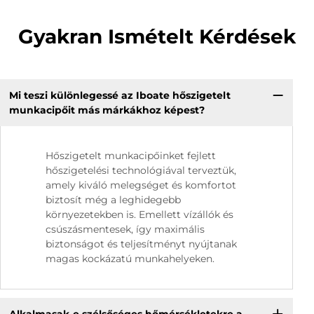
Gyakran Ismételt Kérdések
Mi teszi különlegessé az Iboate hőszigetelt
munkacipőit más márkákhoz képest?
Hőszigetelt munkacipőinket fejlett
hőszigetelési technológiával terveztük,
amely kiváló melegséget és komfortot
biztosít még a leghidegebb
környezetekben is. Emellett vízállók és
csúszásmentesek, így maximális
biztonságot és teljesítményt nyújtanak
magas kockázatú munkahelyeken.
Alkalmasak-e szélsőséges hőmérsékletekre a