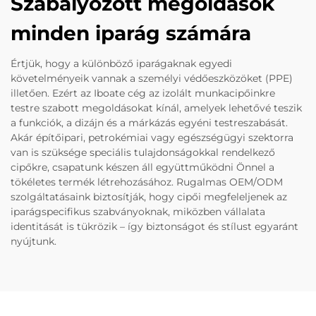
Szabályozott megoldások
minden iparág számára
Értjük, hogy a különböző iparágaknak egyedi
követelményeik vannak a személyi védőeszközöket (PPE)
illetően. Ezért az Iboate cég az izolált munkacipőinkre
testre szabott megoldásokat kínál, amelyek lehetővé teszik
a funkciók, a dizájn és a márkázás egyéni testreszabását.
Akár építőipari, petrokémiai vagy egészségügyi szektorra
van is szüksége speciális tulajdonságokkal rendelkező
cipőkre, csapatunk készen áll együttműködni Önnel a
tökéletes termék létrehozásához. Rugalmas OEM/ODM
szolgáltatásaink biztosítják, hogy cipői megfeleljenek az
iparágspecifikus szabványoknak, miközben vállalata
identitását is tükrözik – így biztonságot és stílust egyaránt
nyújtunk.