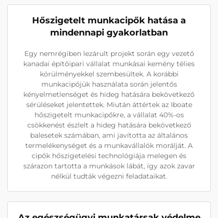
Hőszigetelt munkacipők hatása a
mindennapi gyakorlatban
Egy nemrégiben lezárult projekt során egy vezető
kanadai építőipari vállalat munkásai kemény télies
körülményekkel szembesültek. A korábbi
munkacipőjük használata során jelentős
kényelmetlenséget és hideg hatására bekövetkező
sérüléseket jelentettek. Miután áttértek az Iboate
hőszigetelt munkacipőkre, a vállalat 40%-os
csökkenést észlelt a hideg hatására bekövetkező
balesetek számában, ami javította az általános
termelékenységet és a munkavállalók morálját. A
cipők hőszigetelési technológiája melegen és
szárazon tartotta a munkások lábát, így azok zavar
nélkül tudták végezni feladataikat.
Az egészségügyi munkatársak védelme