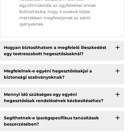
együttműködik az ügyfelekkel annak
biztosítására, hogy a sisakok teljes
mértékben megfeleljenek az adott
igényeknek.
Hogyan biztosíthatom a megfelelő illeszkedést
egy testreszabott hegesztősisaknál?
Megfelelnek-e egyéni hegesztősisakjai a
biztonsági szabványoknak?
Mennyi idő szükséges egy egyéni
hegesztősisak rendelésének kézbesítéséhez?
Segíthetnek-e iparágspecifikus tanúsítások
beszerzésében?