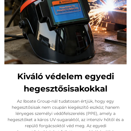
Kiváló védelem egyedi
hegesztősisakokkal
Az Iboate Group-nál tudatosan értjük, hogy egy
hegesztősisak nem csupán kiegészítő eszköz; hanem
lényeges személyi védőfelszerelés (PPE), amely a
hegesztőket a káros UV-sugaraktól, az intenzív hőtől és a
repülő forgácsoktól véd meg. Az egyedi