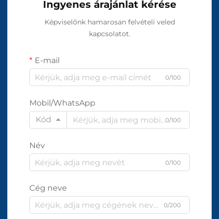
Ingyenes árajánlat kérése
Képviselőnk hamarosan felvételi veled
kapcsolatot.
E-mail
0/100
Mobil/WhatsApp
Kód
0/100
Név
0/100
Cég neve
0/200