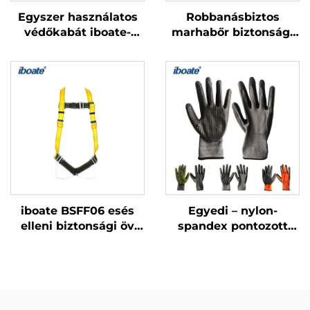
Egyszer használatos
Robbanásbiztos
védőkabát iboate-
marhabőr biztonsági
2000
kesztyűk – hővédő és
kényelmes pamut
belső réteggel
iboate BSFF06 esés
Egyedi – nylon-
elleni biztonsági öv
spandex pontozott
sárga/piros színben,
kesztyűk: kiváló
EN361-es
tapadás
tanúsítvánnyal
rugalmassággal és
kényelemmel