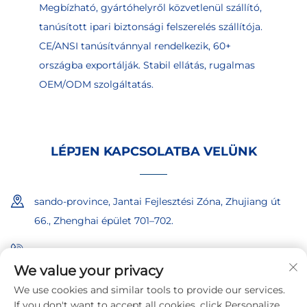
Megbízható, gyártóhelyről közvetlenül szállító,
tanúsított ipari biztonsági felszerelés szállítója.
CE/ANSI tanúsítvánnyal rendelkezik, 60+
országba exportálják. Stabil ellátás, rugalmas
OEM/ODM szolgáltatás.
LÉPJEN KAPCSOLATBA VELÜNK
sando-province, Jantai Fejlesztési Zóna, Zhujiang út
66., Zhenghai épület 701–702.
+86-18865557722
We value your privacy
+86-18865522722
We use cookies and similar tools to provide our services.
If you don't want to accept all cookies, click Personalize