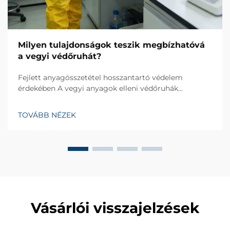
Milyen tulajdonságok teszik megbízhatóvá
a vegyi védőruhát?
Fejlett anyagösszetétel hosszantartó védelem
érdekében A vegyi anyagok elleni védőruhák
megbízhatósága a magas teljesítményű, áthatolással,
szakadással és lebomlással szemben ellenálló
TOVÁBB NÉZEK
anyagokból indul ki. Több mint 20 év tapasztalattal a
ipari egyéni védőeszközök fejlesztésében...
Vásárlói visszajelzések