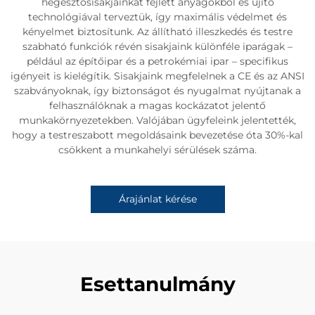
hegesztősisakjainkat fejlett anyagokból és újító
technológiával terveztük, így maximális védelmet és
kényelmet biztosítunk. Az állítható illeszkedés és testre
szabható funkciók révén sisakjaink különféle iparágak –
például az építőipar és a petrokémiai ipar – specifikus
igényeit is kielégítik. Sisakjaink megfelelnek a CE és az ANSI
szabványoknak, így biztonságot és nyugalmat nyújtanak a
felhasználóknak a magas kockázatot jelentő
munkakörnyezetekben. Valójában ügyfeleink jelentették,
hogy a testreszabott megoldásaink bevezetése óta 30%-kal
csökkent a munkahelyi sérülések száma.
Árajánlat kérése
Esettanulmány