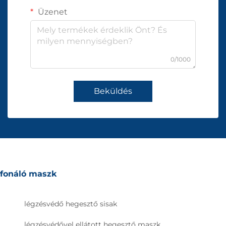
Üzenet
0/1000
Beküldés
fonáló maszk
légzésvédő hegesztő sisak
légzésvédővel ellátott hegesztő maszk