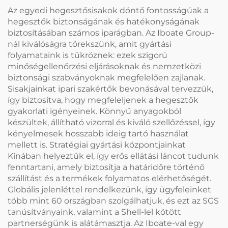
Az egyedi hegesztősisakok döntő fontosságúak a
hegesztők biztonságának és hatékonyságának
biztosításában számos iparágban. Az Iboate Group-
nál kiválóságra törekszünk, amit gyártási
folyamataink is tükröznek: ezek szigorú
minőségellenőrzési eljárásoknak és nemzetközi
biztonsági szabványoknak megfelelően zajlanak.
Sisakjainkat ipari szakértők bevonásával tervezzük,
így biztosítva, hogy megfeleljenek a hegesztők
gyakorlati igényeinek. Könnyű anyagokból
készültek, állítható vizorral és kiváló szellőzéssel, így
kényelmesek hosszabb ideig tartó használat
mellett is. Stratégiai gyártási központjainkat
Kínában helyeztük el, így erős ellátási láncot tudunk
fenntartani, amely biztosítja a határidőre történő
szállítást és a termékek folyamatos elérhetőségét.
Globális jelenléttel rendelkezünk, így ügyfeleinket
több mint 60 országban szolgálhatjuk, és ezt az SGS
tanúsítványaink, valamint a Shell-lel kötött
partnerségünk is alátámasztja. Az Iboate-val egy