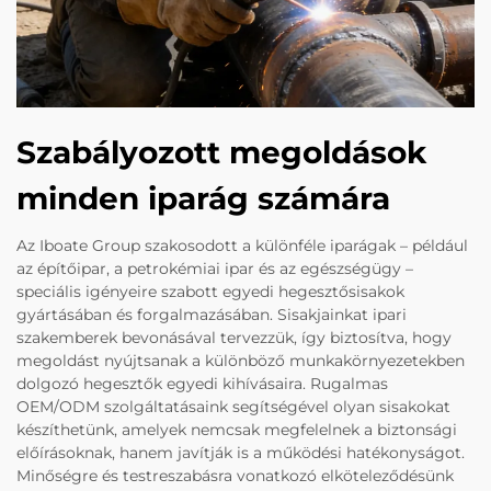
Szabályozott megoldások
minden iparág számára
Az Iboate Group szakosodott a különféle iparágak – például
az építőipar, a petrokémiai ipar és az egészségügy –
speciális igényeire szabott egyedi hegesztősisakok
gyártásában és forgalmazásában. Sisakjainkat ipari
szakemberek bevonásával tervezzük, így biztosítva, hogy
megoldást nyújtsanak a különböző munkakörnyezetekben
dolgozó hegesztők egyedi kihívásaira. Rugalmas
OEM/ODM szolgáltatásaink segítségével olyan sisakokat
készíthetünk, amelyek nemcsak megfelelnek a biztonsági
előírásoknak, hanem javítják is a működési hatékonyságot.
Minőségre és testreszabásra vonatkozó elköteleződésünk