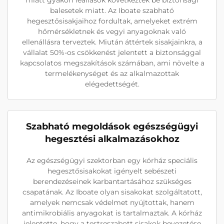
miatt gyakori leállások következtek be biztonsági
balesetek miatt. Az Iboate szabható
hegesztősisakjaihoz fordultak, amelyeket extrém
hőmérsékletnek és vegyi anyagoknak való
ellenállásra terveztek. Miután áttértek sisakjainkra, a
vállalat 50%-os csökkenést jelentett a biztonsággal
kapcsolatos megszakítások számában, ami növelte a
termelékenységet és az alkalmazottak
elégedettségét.
Szabható megoldások egészségügyi
hegesztési alkalmazásokhoz
Az egészségügyi szektorban egy kórház speciális
hegesztősisakokat igényelt sebészeti
berendezéseinek karbantartásához szükséges
csapatának. Az Iboate olyan sisakokat szolgáltatott,
amelyek nemcsak védelmet nyújtottak, hanem
antimikrobiális anyagokat is tartalmaztak. A kórház
jelentette, hogy a testreszabott sisakok bevezetése