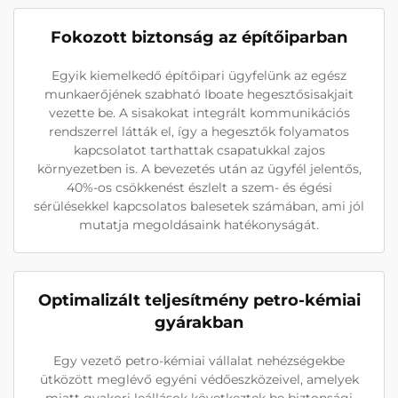
Fokozott biztonság az építőiparban
Egyik kiemelkedő építőipari ügyfelünk az egész
munkaerőjének szabható Iboate hegesztősisakjait
vezette be. A sisakokat integrált kommunikációs
rendszerrel látták el, így a hegesztők folyamatos
kapcsolatot tarthattak csapatukkal zajos
környezetben is. A bevezetés után az ügyfél jelentős,
40%-os csökkenést észlelt a szem- és égési
sérülésekkel kapcsolatos balesetek számában, ami jól
mutatja megoldásaink hatékonyságát.
Optimalizált teljesítmény petro-kémiai
gyárakban
Egy vezető petro-kémiai vállalat nehézségekbe
ütközött meglévő egyéni védőeszközeivel, amelyek