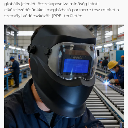
globális jelenlét, összekapcsolva minőség iránti
elköteleződésünkkel, megbízható partnerré tesz minket a
személyi védőeszközök (PPE) területén.