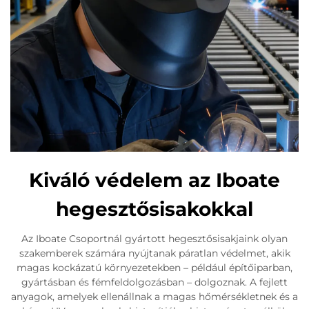
Kiváló védelem az Iboate
hegesztősisakokkal
Az Iboate Csoportnál gyártott hegesztősisakjaink olyan
szakemberek számára nyújtanak páratlan védelmet, akik
magas kockázatú környezetekben – például építőiparban,
gyártásban és fémfeldolgozásban – dolgoznak. A fejlett
anyagok, amelyek ellenállnak a magas hőmérsékletnek és a