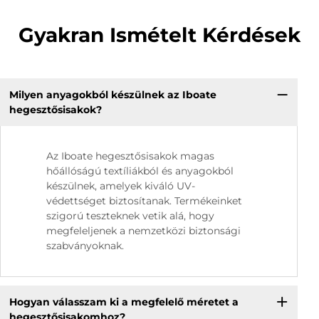
Gyakran Ismételt Kérdések
Milyen anyagokból készülnek az Iboate
hegesztősisakok?
Az Iboate hegesztősisakok magas
hőállóságú textíliákból és anyagokból
készülnek, amelyek kiváló UV-
védettséget biztosítanak. Termékeinket
szigorú teszteknek vetik alá, hogy
megfeleljenek a nemzetközi biztonsági
szabványoknak.
Hogyan válasszam ki a megfelelő méretet a
hegesztősisakomhoz?