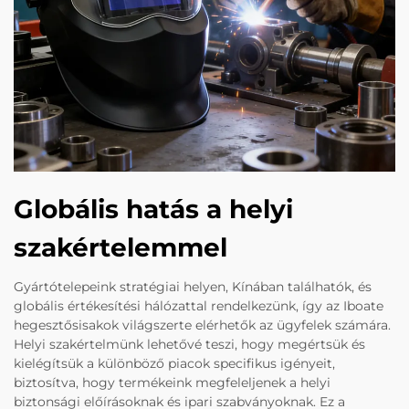
Globális hatás a helyi
szakértelemmel
Gyártótelepeink stratégiai helyen, Kínában találhatók, és
globális értékesítési hálózattal rendelkezünk, így az Iboate
hegesztősisakok világszerte elérhetők az ügyfelek számára.
Helyi szakértelmünk lehetővé teszi, hogy megértsük és
kielégítsük a különböző piacok specifikus igényeit,
biztosítva, hogy termékeink megfeleljenek a helyi
biztonsági előírásoknak és ipari szabványoknak. Ez a