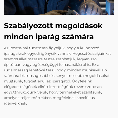
Szabályozott megoldások
minden iparág számára
Az Iboate-nál tudatosan figyeljük, hogy a különböző
iparágaknak egyedi igényeik vannak. Hegesztősisakjainkat
számos alkalmazásra testre szabhatjuk, legyen szó
építőipari vagy egészségügyi felhasználásról is. Ez a
rugalmasság lehetővé teszi, hogy minden munkavállaló
számára biztonságosabb és kényelmesebb megoldásokat
nyújtsunk, függetlenül az iparágától. Ügyfeleink
elégedettségének elkötelezettségünk révén szorosan
együttműködünk velük, hogy termékeket szállítsunk,
amelyek teljes mértékben megfelelnek specifikus
igényeiknek.