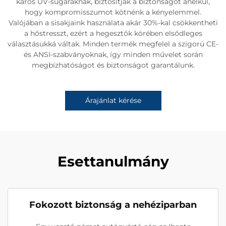
káros UV-sugaraknak, biztosítják a biztonságot anélkül,
hogy kompromisszumot kötnénk a kényelemmel.
Valójában a sisakjaink használata akár 30%-kal csökkentheti
a hőstresszt, ezért a hegesztők körében elsődleges
választásukká váltak. Minden termék megfelel a szigorú CE-
és ANSI-szabványoknak, így minden művelet során
megbízhatóságot és biztonságot garantálunk.
Árajánlat kérése
Esettanulmány
Fokozott biztonság a nehéziparban