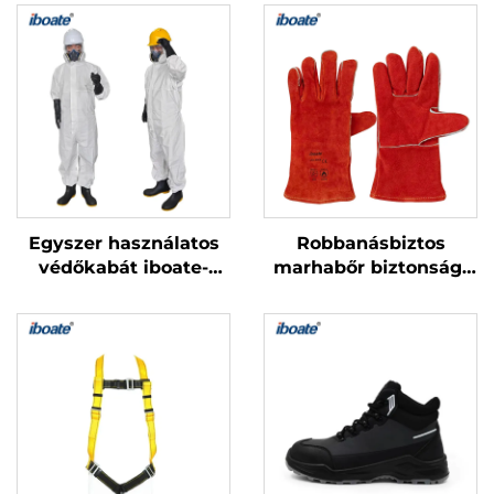
Egyszer használatos
Robbanásbiztos
védőkabát iboate-
marhabőr biztonsági
2000
kesztyűk – hővédő és
kényelmes pamut
belső réteggel