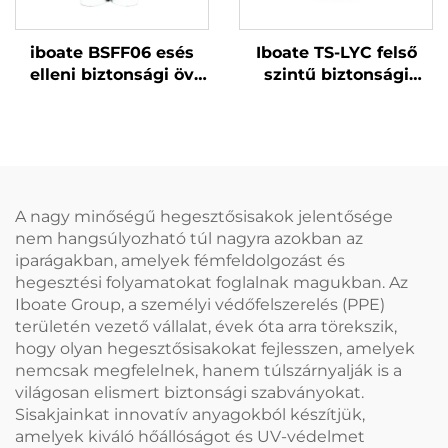
iboate BSFF06 esés
Iboate TS-LYC felső
elleni biztonsági öv
szintű biztonsági
sárga/piros színben,
cipők: páratlan
EN361-es
védelem és kényelem
tanúsítvánnyal
ipari munkavállalók
számára
A nagy minőségű hegesztősisakok jelentősége
nem hangsúlyozható túl nagyra azokban az
iparágakban, amelyek fémfeldolgozást és
hegesztési folyamatokat foglalnak magukban. Az
Iboate Group, a személyi védőfelszerelés (PPE)
területén vezető vállalat, évek óta arra törekszik,
hogy olyan hegesztősisakokat fejlesszen, amelyek
nemcsak megfelelnek, hanem túlszárnyalják is a
világosan elismert biztonsági szabványokat.
Sisakjainkat innovatív anyagokból készítjük,
amelyek kiváló hőállóságot és UV-védelmet