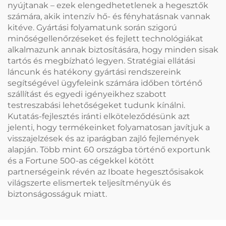
nyújtanak – ezek elengedhetetlenek a hegesztők
számára, akik intenzív hő- és fényhatásnak vannak
kitéve. Gyártási folyamatunk során szigorú
minőségellenőrzéseket és fejlett technológiákat
alkalmazunk annak biztosítására, hogy minden sisak
tartós és megbízható legyen. Stratégiai ellátási
láncunk és hatékony gyártási rendszereink
segítségével ügyfeleink számára időben történő
szállítást és egyedi igényeikhez szabott
testreszabási lehetőségeket tudunk kínálni.
Kutatás-fejlesztés iránti elköteleződésünk azt
jelenti, hogy termékeinket folyamatosan javítjuk a
visszajelzések és az iparágban zajló fejlemények
alapján. Több mint 60 országba történő exportunk
és a Fortune 500-as cégekkel kötött
partnerségeink révén az Iboate hegesztősisakok
világszerte elismertek teljesítményük és
biztonságosságuk miatt.