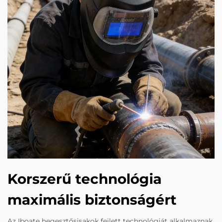
Korszerű technológia
maximális biztonságért
Az Iboate hegesztősisakok fejlett technológiát alkalmaznak,