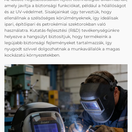
amely javítja a biztonsági funkciókat, például a hőállóságot
és az UV-védelmet. Sisakjainkat úgy terveztük, hogy
ellenállnak a szélsőséges körülményeknek, így ideálisak
ipari, építőipari és petrokémiai szektorokban való
használatra. Kutatás-fejlesztési (R&D) tevékenységünkre
helyezve a hangsúlyt biztosítjuk, hogy termékeink a
legújabb biztonsági fejleményeket tartalmazzák, így
nyugodt szívvel dolgozhatnak a munkavállalók a magas
kockázatú környezetekben.