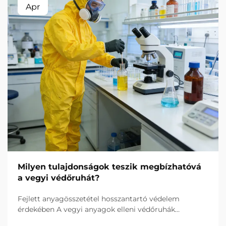
Apr
Milyen tulajdonságok teszik megbízhatóvá
a vegyi védőruhát?
Fejlett anyagösszetétel hosszantartó védelem
érdekében A vegyi anyagok elleni védőruhák
megbízhatósága a magas teljesítményű, áthatolással,