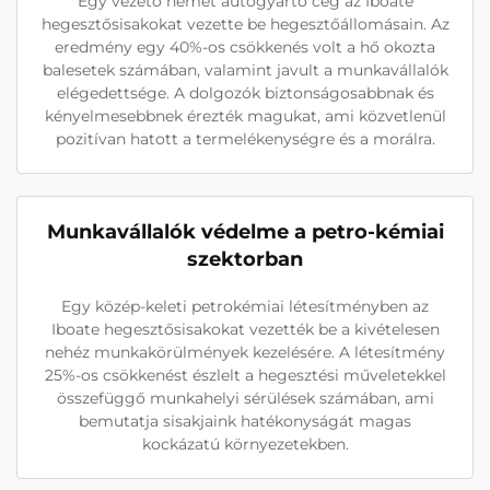
Egy vezető német autógyártó cég az Iboate
hegesztősisakokat vezette be hegesztőállomásain. Az
eredmény egy 40%-os csökkenés volt a hő okozta
balesetek számában, valamint javult a munkavállalók
elégedettsége. A dolgozók biztonságosabbnak és
kényelmesebbnek érezték magukat, ami közvetlenül
pozitívan hatott a termelékenységre és a morálra.
Munkavállalók védelme a petro-kémiai
szektorban
Egy közép-keleti petrokémiai létesítményben az
Iboate hegesztősisakokat vezették be a kivételesen
nehéz munkakörülmények kezelésére. A létesítmény
25%-os csökkenést észlelt a hegesztési műveletekkel
összefüggő munkahelyi sérülések számában, ami
bemutatja sisakjaink hatékonyságát magas
kockázatú környezetekben.