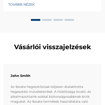
szakadással és lebomlással szemben ellenálló
TOVÁBB NÉZEK
anyagokból indul ki. Több mint 20 év tapasztalattal a
ipari egyéni védőeszközök fejlesztésében...
Vásárlói visszajelzések
John Smith
Az Iboate hegesztősisak teljesen átalakította
hegesztési műveleteinket. A hőállósága kiváló, és
alkalmazottaink sokkal biztonságosabbnak érzik
magukat. Az Iboate termékek használatára való