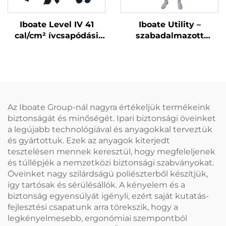
Iboate Level IV 41
Iboate Utility –
cal/cm² ívcsapódási
szabadalmazott
védelmi teljes készlet
méhálló öltözet: testre
– ASTM-szabványnak
szabott védelem
megfelelő elektromos
méhekkel fertőzött
biztonsági ESB-készlet
műveletekhez
Az Iboate Group-nál nagyra értékeljük termékeink
biztonságát és minőségét. Ipari biztonsági öveinket
a legújabb technológiával és anyagokkal terveztük
és gyártottuk. Ezek az anyagok kiterjedt
tesztelésen mennek keresztül, hogy megfeleljenek
és túllépjék a nemzetközi biztonsági szabványokat.
Öveinket nagy szilárdságú poliészterből készítjük,
így tartósak és sérülésállók. A kényelem és a
biztonság egyensúlyát igényli, ezért saját kutatás-
fejlesztési csapatunk arra törekszik, hogy a
legkényelmesebb, ergonómiai szempontból