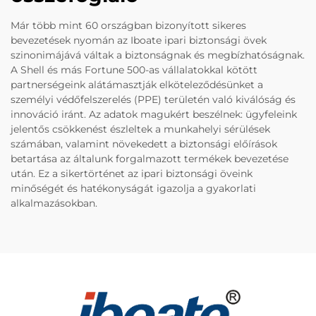
Már több mint 60 országban bizonyított sikeres
bevezetések nyomán az Iboate ipari biztonsági övek
szinonimájává váltak a biztonságnak és megbízhatóságnak.
A Shell és más Fortune 500-as vállalatokkal kötött
partnerségeink alátámasztják elköteleződésünket a
személyi védőfelszerelés (PPE) területén való kiválóság és
innováció iránt. Az adatok magukért beszélnek: ügyfeleink
jelentős csökkenést észleltek a munkahelyi sérülések
számában, valamint növekedett a biztonsági előírások
betartása az általunk forgalmazott termékek bevezetése
után. Ez a sikertörténet az ipari biztonsági öveink
minőségét és hatékonyságát igazolja a gyakorlati
alkalmazásokban.