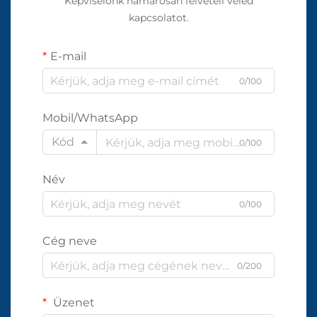
Képviselőnk hamarosan felvételi veled
kapcsolatot.
E-mail
0/100
Mobil/WhatsApp
Kód
0/100
Név
0/100
Cég neve
0/200
Üzenet