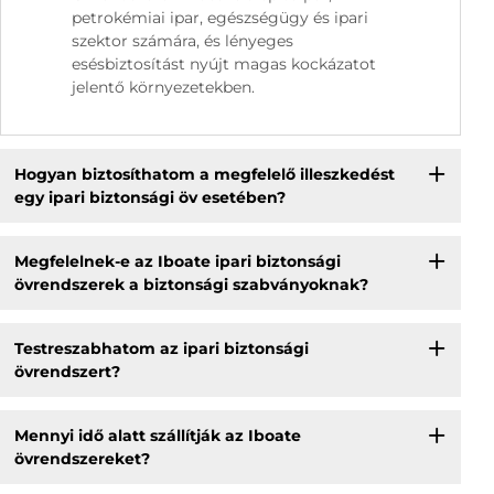
petrokémiai ipar, egészségügy és ipari
szektor számára, és lényeges
esésbiztosítást nyújt magas kockázatot
jelentő környezetekben.
Hogyan biztosíthatom a megfelelő illeszkedést
egy ipari biztonsági öv esetében?
Megfelelnek-e az Iboate ipari biztonsági
övrendszerek a biztonsági szabványoknak?
Testreszabhatom az ipari biztonsági
övrendszert?
Mennyi idő alatt szállítják az Iboate
övrendszereket?