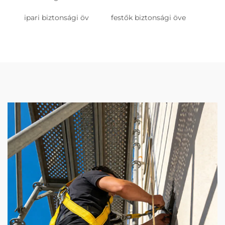
ipari biztonsági öv
festők biztonsági öve