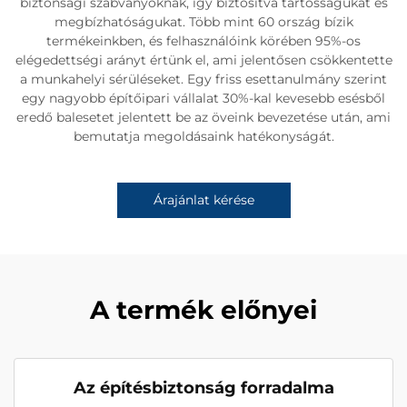
biztonsági szabványoknak, így biztosítva tartósságukat és
megbízhatóságukat. Több mint 60 ország bízik
termékeinkben, és felhasználóink körében 95%-os
elégedettségi arányt értünk el, ami jelentősen csökkentette
a munkahelyi sérüléseket. Egy friss esettanulmány szerint
egy nagyobb építőipari vállalat 30%-kal kevesebb esésből
eredő balesetet jelentett be az öveink bevezetése után, ami
bemutatja megoldásaink hatékonyságát.
Árajánlat kérése
A termék előnyei
Az építésbiztonság forradalma