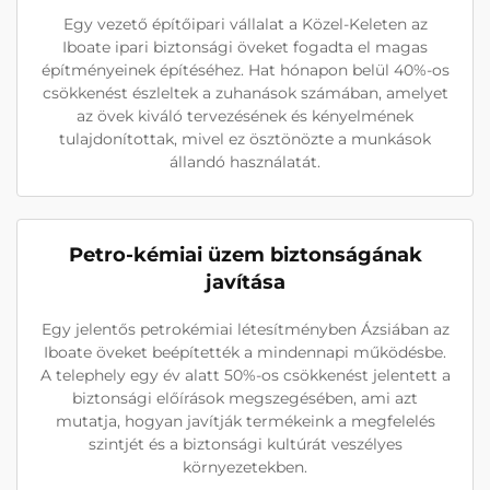
Egy vezető építőipari vállalat a Közel-Keleten az
Iboate ipari biztonsági öveket fogadta el magas
építményeinek építéséhez. Hat hónapon belül 40%-os
csökkenést észleltek a zuhanások számában, amelyet
az övek kiváló tervezésének és kényelmének
tulajdonítottak, mivel ez ösztönözte a munkások
állandó használatát.
Petro-kémiai üzem biztonságának
javítása
Egy jelentős petrokémiai létesítményben Ázsiában az
Iboate öveket beépítették a mindennapi működésbe.
A telephely egy év alatt 50%-os csökkenést jelentett a
biztonsági előírások megszegésében, ami azt
mutatja, hogyan javítják termékeink a megfelelés
szintjét és a biztonsági kultúrát veszélyes
környezetekben.