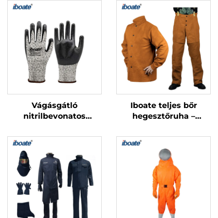
Vágásgátló
Iboate teljes bőr
nitrilbevonatos
hegesztőruha –
kesztyűk (iboate-
lángálló
DG0806), 13-es számú
hegesztőkabát és
HPPE anyag, EN388
nadrág készlet
4244D, ANSI A4