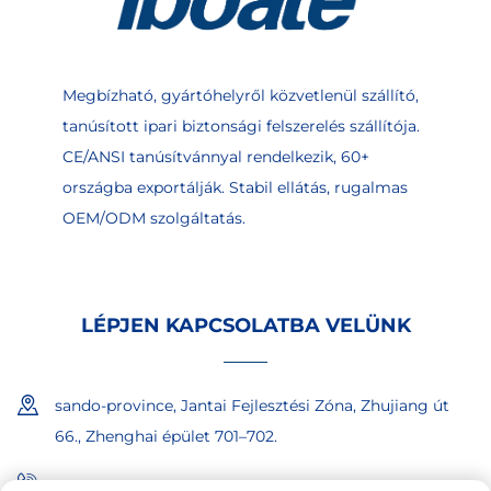
Megbízható, gyártóhelyről közvetlenül szállító,
tanúsított ipari biztonsági felszerelés szállítója.
CE/ANSI tanúsítvánnyal rendelkezik, 60+
országba exportálják. Stabil ellátás, rugalmas
OEM/ODM szolgáltatás.
LÉPJEN KAPCSOLATBA VELÜNK
sando-province, Jantai Fejlesztési Zóna, Zhujiang út
66., Zhenghai épület 701–702.
+86-18865557722