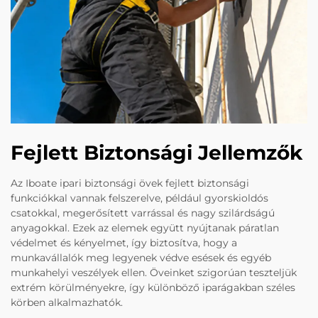
Fejlett Biztonsági Jellemzők
Az Iboate ipari biztonsági övek fejlett biztonsági
funkciókkal vannak felszerelve, például gyorskioldós
csatokkal, megerősített varrással és nagy szilárdságú
anyagokkal. Ezek az elemek együtt nyújtanak páratlan
védelmet és kényelmet, így biztosítva, hogy a
munkavállalók meg legyenek védve esések és egyéb
munkahelyi veszélyek ellen. Öveinket szigorúan teszteljük
extrém körülményekre, így különböző iparágakban széles
körben alkalmazhatók.