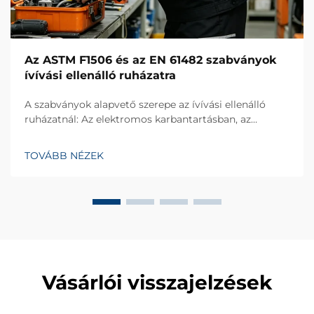
Az ASTM F1506 és az EN 61482 szabványok
ívívási ellenálló ruházatra
A szabványok alapvető szerepe az ívívási ellenálló
ruházatnál: Az elektromos karbantartásban, az
erőművi mérnöki tevékenységben és az ipari
gyártásban az ívívási balesetek súlyos hő- és
TOVÁBB NÉZEK
robbanási kockázatot jelentenek, ezért az ívívási
ellenálló ruházat életmentő személyi védőeszköz...
Vásárlói visszajelzések