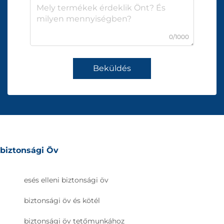
0/1000
Beküldés
biztonsági Öv
esés elleni biztonsági öv
biztonsági öv és kötél
biztonsági öv tetőmunkához