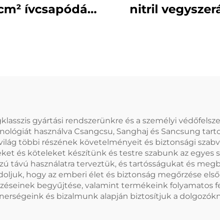
/cm² ívcsapódási
nitril vegyszer
lmi teljes készlet
kesztyűk – EN 
STM-szabványnak
tanúsítvánny
megfelelő
rendelkező ip
elektromos
védőkesztyű
iztonsági ESB-
készlet
gklasszis gyártási rendszerünkre és a személyi védőfels
chnológiát használva Csangcsu, Sanghaj és Sancsung tar
lág többi részének követelményeit és biztonsági szabvá
eket és köteleket készítünk és testre szabunk az egyes s
szú távú használatra terveztük, és tartósságukat és meg
doljuk, hogy az emberi élet és biztonság megőrzése els
jelzéseinek begyűjtése, valamint termékeink folyamatos f
rtnerségeink és bizalmunk alapján biztosítjuk a dolgoz