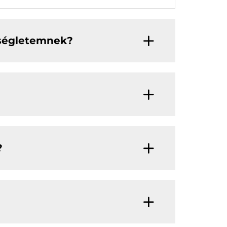
kségletemnek?
?