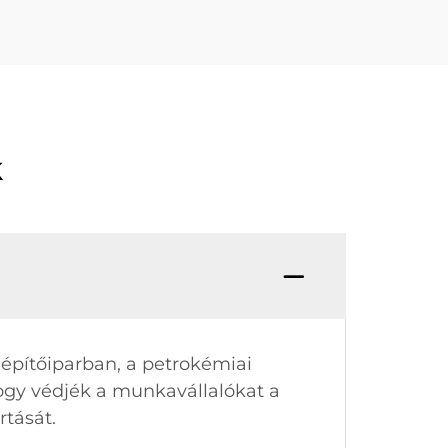
k
építőiparban, a petrokémiai
ogy védjék a munkavállalókat a
rtását.