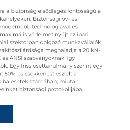
a a biztonság elsődleges fontosságú a
helyeken. Biztonsági öv- és
gmodernebb technológiával és
 maximális védelmet nyújt az ipari,
miai szektorban dolgozó munkavállalók
zakítószilárdsága meghaladja a 20 kN-
E és ANSI szabványoknak, így
k. Egy friss esettanulmány szerint egy
lat 50%-os csökkenést észlelt a
s balesetek számában, miután
einket biztonsági protokolljába.