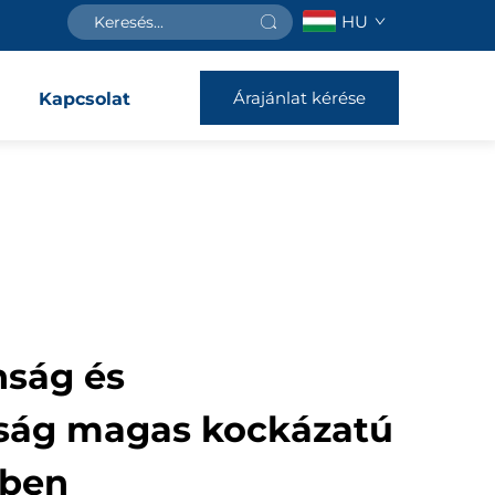
HU
Árajánlat kérése
Kapcsolat
nság és
ság magas kockázatú
kben