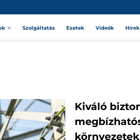
ek
Szolgáltatás
Esetek
Videók
Hírek
Kiváló bizto
megbízható
környezete