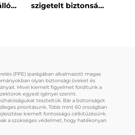
álló
szigetelt biztonsági
374
csizmák – prémium
al
szintű védelem
ari
magasfeszültségű
k
munkavégzéshez
zerelés (PPE) iparágában alkalmazott magas
tományokban olyan biztonsági öveket és
nyait. Mivel kiemelt figyelmet fordítunk a
zektorok egyedi igényei szerint.
bízhatóságukat teszteltük. Bár a biztonságot
ődleges prioritásunk. Több mint 60 országban
ejlesztése kiemelt fontosságú célkitűzésünk.
óknak a szükséges védelmet, hogy hatékonyan