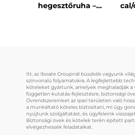
hegesztőruha –
cal
lángálló
véde
hegesztőkabát és
– A
nadrág készlet
b
Itt, az Iboate Groupnál büszkék vagyunk vilá
színvonalú folyamatokra. A legfejlettebb te
köteleket gyártunk, amelyek meghaladják a vi
független kutatás-fejlesztésre, biztonsági öv
Övrendszereinket az ipari területen való hos
a munkáltató köteles biztosítani, mi úgy gon
nyújtunk szolgáltatást, és ügyfeleink vissza
Biztonsági övek és kötelek terén épített pa
elvégezhessék feladataikat.