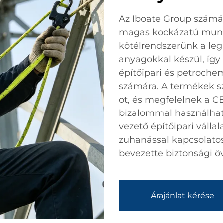
Az Iboate Group számár
magas kockázatú munka
kötélrendszerünk a le
anyagokkal készül, így
építőipari és petroche
számára. A termékek s
ot, és megfelelnek a C
bizalommal használható
vezető építőipari válla
zuhanással kapcsolato
bevezette biztonsági öv
Árajánlat kérése