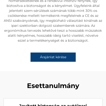
hőmérsékleteknek és a rendkívül intenzív fénynek, így
biztosítva a biztonságot és a kényelmet. Ügyfeleink által
jelentett szem-sérülések számának több mint 30%-os
csökkenése mellett termékeink megfelelnek a CE és az
ANSI szabványoknak, így megbízható választást kínálnak az
ipari szektorban dolgozó szakemberek számára. Az
ergonómikus tervezés lehetővé teszi a hosszabb műszakok
alatti kényelmes, hosszabb ideig tartó viselést, növelve
ezzel a termelékenységet és a biztonságot.
Árajánlat kérése
Esettanulmány