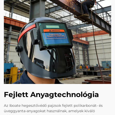
Fejlett Anyagtechnológia
Az Iboate hegesztővédő pajzsok fejlett polikarbonát- és
üveggyanta-anyagokat használnak, amelyek kiváló