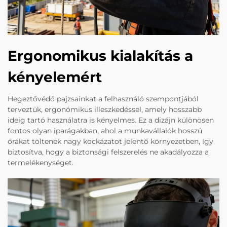
Ergonomikus kialakítás a
kényelemért
Hegeztővédő pajzsainkat a felhasználó szempontjából
terveztük, ergonómikus illeszkedéssel, amely hosszabb
ideig tartó használatra is kényelmes. Ez a dizájn különösen
fontos olyan iparágakban, ahol a munkavállalók hosszú
órákat töltenek nagy kockázatot jelentő környezetben, így
biztosítva, hogy a biztonsági felszerelés ne akadályozza a
termelékenységet.