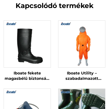
Kapcsolódó termékek
Iboate fekete
Iboate Utility –
magasbélű biztonsági
szabadalmazott
gumicsizmák – vízálló
méhálló öltözet: testre
ipari védőlábbeli
szabott védelem
méhekkel fertőzött
műveletekhez