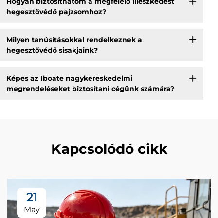
Hogyan biztosíthatom a megfelelő illeszkedést
hegesztővédő pajzsomhoz?
Milyen tanúsításokkal rendelkeznek a
hegesztővédő sisakjaink?
Képes az Iboate nagykereskedelmi
megrendeléseket biztosítani cégünk számára?
Kapcsolódó cikk
21
May