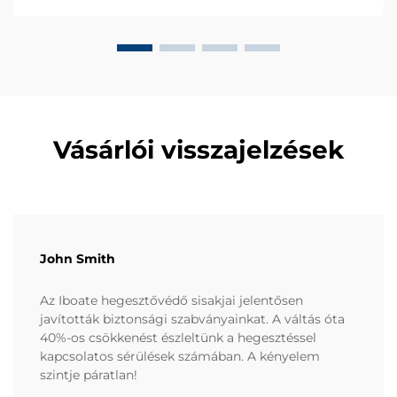
dolgozó munkacsoportunk váratlan biztonsági
kihívásokkal nézett szembe...
Vásárlói visszajelzések
John Smith
Az Iboate hegesztővédő sisakjai jelentősen
javították biztonsági szabványainkat. A váltás óta
40%-os csökkenést észleltünk a hegesztéssel
kapcsolatos sérülések számában. A kényelem
szintje páratlan!