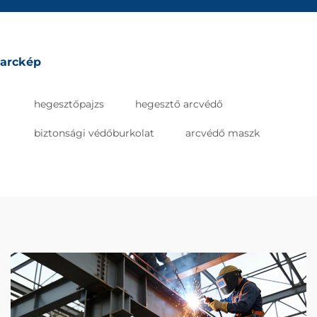
arckép
hegesztőpajzs
hegesztő arcvédő
biztonsági védőburkolat
arcvédő maszk