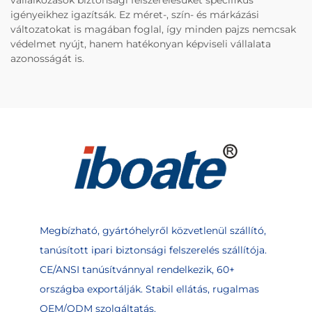
vállalkozások biztonsági felszerelésüket specifikus
igényeikhez igazítsák. Ez méret-, szín- és márkázási
változatokat is magában foglal, így minden pajzs nemcsak
védelmet nyújt, hanem hatékonyan képviseli vállalata
azonosságát is.
Megbízható, gyártóhelyről közvetlenül szállító,
tanúsított ipari biztonsági felszerelés szállítója.
CE/ANSI tanúsítvánnyal rendelkezik, 60+
országba exportálják. Stabil ellátás, rugalmas
OEM/ODM szolgáltatás.