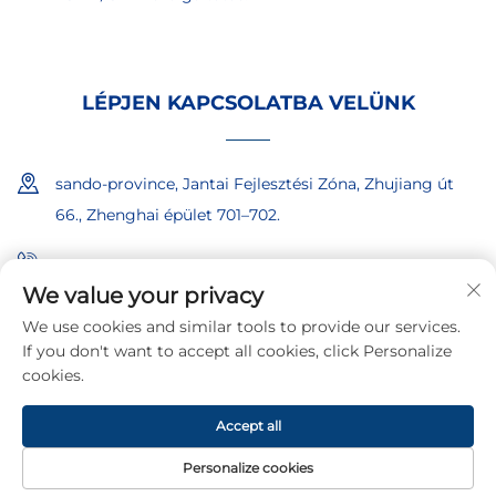
LÉPJEN KAPCSOLATBA VELÜNK
sando-province, Jantai Fejlesztési Zóna, Zhujiang út
66., Zhenghai épület 701–702.
+86-18865557722
We value your privacy
+86-18865522722
We use cookies and similar tools to provide our services.
If you don't want to accept all cookies, click Personalize
[email protected]
cookies.
Accept all
© 2026 Shandong Iboate Biztonságtechnikai Kft.
Adatvédelmi
irányelvek
Personalize cookies