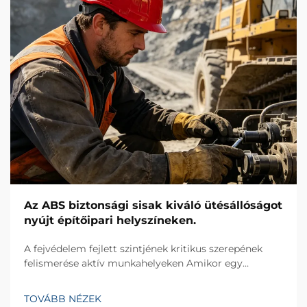
Az ABS biztonsági sisak kiváló ütésállóságot
nyújt építőipari helyszíneken.
A fejvédelem fejlett szintjének kritikus szerepének
felismerése aktív munkahelyeken Amikor egy
többszintes kereskedelmi infrastruktúra-projekt
biztonsági logisztikai irányítását végeztem egy
TOVÁBB NÉZEK
forgalmas tengerparti kikötő közelében, a mezőn