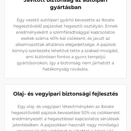
Javított biztonság az autóipari
gyártásban
Egy vezető autóipari gyártó bevezette az Iboate
hegesztővédő pajzsokat hegesztő osztályán. Ennek
eredményeként a szemfáradtsággal kapcsolatos
esetek száma 40%-kal csökkent, és javult az
alkalmazottak általános elégedettsége. A pajzsok
könnyű szerkezete lehetővé tette a szabad mozgást,
ami különösen fontos a gyors tempójú
gyártósorokon, így a biztonság nem járhatott a
hatékonyság rovására.
Olaj- és vegyipari biztonsági fejlesztés
Egy olaj- és vegyipari létesítményben az Iboate
hegesztővédő pajzsok bevezetése 50%-os csökkenést
eredményezett a hegesztéssel kapcsolatos sérülések
jelentésében. A pajzsokban használt nagy minőségű