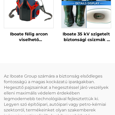
Iboate félig arcon
Iboate 35 kV szigetelt
viselhető
biztonsági csizmák –
légzőkészülék –
prémium szintű
NIOSH-minősített ipari
védelem
por- és füstmaszk
magasfeszültségű
munkavégzéshez
Az Iboate Group számára a biztonság elsődleges
fontosságú a magas kockázatú iparágakban.
Hegesztő pajzsainkat a hegesztéssel járó veszélyek
elleni maximális védelem érdekében
legmodernebb technológiával fejlesztettük ki.
Legyen szó építőipari, autóipari vagy petro-kémiai
szektorról, termékeinket olyan szakemberek