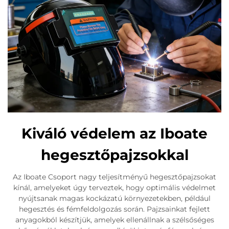
Kiváló védelem az Iboate
hegesztőpajzsokkal
Az Iboate Csoport nagy teljesítményű hegesztőpajzsokat
kínál, amelyeket úgy terveztek, hogy optimális védelmet
nyújtsanak magas kockázatú környezetekben, például
hegesztés és fémfeldolgozás során. Pajzsainkat fejlett
anyagokból készítjük, amelyek ellenállnak a szélsőséges