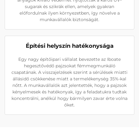
anyagok kiváló védelmet nyújtottak a káros UV-
sugarak és szikrák ellen, amelyek gyakran
előfordulnak ilyen környezetben, így növelve a
munkavállalók biztonságát.
Építési helyszín hatékonysága
Egy nagy építőipari vállalat bevezette az Iboate
hegesztővédő pajzsokat fémmegmunkáló
csapatának. A visszajelzések szerint a sérülések miatti
állásidő csökkenése miatt a termelékenység 35%-kal
nőtt. A munkavállalók azt jelentették, hogy a pajzsok
kényelmesek és hatékonyak, így a feladatukra tudtak
koncentrálni, anélkül hogy bármilyen zavar érte volna
őket.