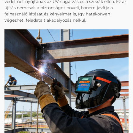
védelmet nyújtanak az UV-sugárzás és a szikrák ellen. Ez az
újítás nemcsak a biztonságot növeli, hanem javítja a
felhasználó látását és kényelmét is, így hatékonyan
végezheti feladatait akadályozás nélkül.