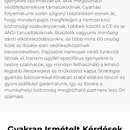
igényeire optimalizáltuk, akik megbízható
védőfelszerelésre támaszkodnak. Gyártási
folyamatunk során szigorú tesztelésen esnek át,
hogy minden pajzs megfeleljen a nemzetközi
biztonsági szabványoknak, többek között a CE és az
ANSI tanúsításoknak. Büszkék vagyunk minőség
iránti elköteleződésünkre, és több mint 60 ország
bízik az Iboate-ban védőeszközeinek
beszerzésében. Pajzsaink nemcsak védő funkciót
látnak el, hanem ügyfél-specifikus igényekre is
testre szabhatók, így minden felhasználó a lehető
legjobb illeszkedést és működést kapja. Stratégiai
gyártási bázisainkkal Kínában stabil ellátási láncot és
gyors szállítást garantálunk, így az Iboate a
munkahelyi biztonság megbízható partnere lesz Ön
számára.
Gyakran Ismételt Kérdések