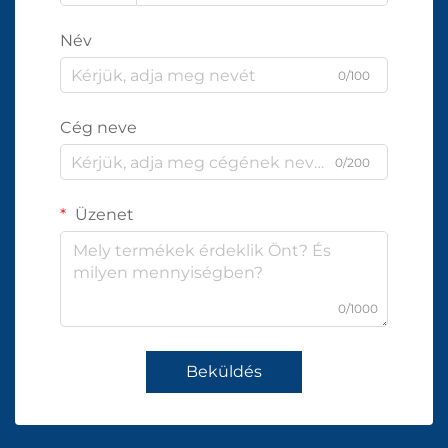
Név
0/100
Cég neve
0/200
Üzenet
0/1000
Beküldés