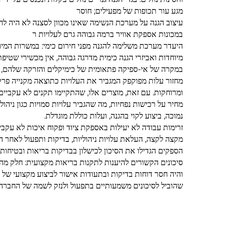
מגע עור תכופות של מפעילים; חוסר
עיצוב הגנה על מערכת הנשימה שאינו מכוון לסצנה לא היה לחב
במכונות אספקת אוויר ברמה גבוהה גרם לעלויות ר
היעדר מערכת משלימה להגנה מפני חירום כימי: במשרות המיוח
מיוחדות ואביזרי הגנה כימית מדרגה גבוהה, אין מכשירי שטי
במקרה של אי-ספיקה פתאומית של כימיקלים והזרקה שלהם, הי
מחזור עלות מפוקפק המגביר את העלויות כתוצאה מקנייה פרקט
ומרוחקות. עם זאת, מוצרים אלו, שהתקיימו תקנים לא עקביים
מחיר על רכישות נפחיות, מה שהגביר עלויות סמויות כגון ניהו
נמוכה, ביצוע לקוי בהגנה, ועלות כוללת מוגדלת.
זרימות עבודה לא יעילות באספקת ציוד ופקוח איכות לא עקבי
הספקים הגדילו את הסיכון לכישלון בבדיקות בריאות ובטיחות
והיה חסר דוחות בדיקות ובתעודות אישור לביצוע מקצועי של ה
שהוביל לסיכונים משמעותיים בתפעול ולנזק לשמה של החברה 