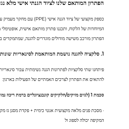
הפתרון המותאם שלנו לציוד הגנתי אישי מלא נגד
כספק מקצועי של ציוד הגנה
המיוחדות של הלקוח, ותכננו פתרון מותאם אישית, אופטימלי 
הפתרון מורכב משישה מודולים מוגדרים להגנה, שמתמקדים בעיקר בהגנה נושמת המותאמת לسينios
1. סלקציה להגנה נושמת המותאמת לסינאריות שונות של פעולות כימיות
פיתחנו שתי סלקציות לפתרונות הגנה נשימתית עבור סינאריות 
להתאים את הפתרון לצרכים האמתיים של הפעילות בארגון:
סכמת 1 (לגזים מזיקים/חלקיקים קונבנציונליים ברמת ריכוז נמוכה)
· מסכת פנים מלאה מקצועית אנטי כימית + פקדת מסנן גז מקיפ
המקיפה יכולה לספוג ול