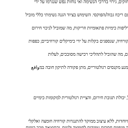
קים, גירוי בדרכי הנשימה ואי נוחות נפש שנגרמו על ידי
ריכוז גבוה/הפוקסי. השימוש בציוד הגנה נשימתי כללי מוביל
זרה ראשונה שלמים עבור דליפות כימיות פתאומיות וזריקות, מה שמוביל לניכוי חירום
ורוזיה, שנספגים בקלות על ידי כימיקלים קורוזיביים; כפפות
ם, מה שהוביל לתהליכי רכישה מסובכים, לעלות
נע מקנסים רגולטוריים, מתן פקודה לתיקון חובה במواقع
ולת תגובת חירום, והציית רגולטורית למקומות כימיים
ו החברה PPE תעשייתי גנרי בכל עמדות הכימיקלים המיוחדות, ללא עיצוב ממוקד להתנגדות קורוזיה חומצה ואלקלי
דה מגפיים חסרים עמידות לחומצה ולגזים, וכתוצאה מכך כוויות