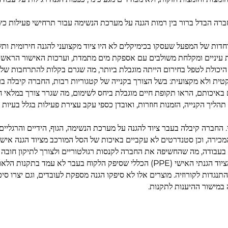
רה הבדל ברור בין רמות הגנה על מערכת הנשימה עבור תרחישי פעילות כימיים
דות של המפעל שעסקו בכימיקלים לא היו ציוד מקצועני להגנה חירומית ותש
פת עיניים ומקלחת משולבים עם אספקת מים מתמדת, וערכות האישור הראשוני 
כולת לטפל בחירום הייתה מוגבלת ביותר, מה שגרם בקלות להתרחבות של ס
ית ולא מקצועית: בשל הצורך בקנייה של קטגוריות רבות, החברה קיבלה בע
 באיכותם, הראו תקופת חיים מוגבלת ביחס לשימום, מה שגרר צורך במלאי ח
ל תהליך הקנייה, הזמנות חוזרות, ואובדן כספי עקב עצירת פעילות בגלל בעי
. החברה קיבלה בעבר ציוד להגנה על מערכת הנשימה, הגוף, הידיים והרגלי
 בעבודה, מה שהחשיפה את החברה לקנסות רגולטוריים ולצורך לתיקון חובה ב
סיכונים הקשורים להיענות לתקנות בריאות מקצועית: חלק מהציוד הגנתי האישי (PPE) הכ
תנגדות לקורוזיה. מוצרים אלו לא סיפקו הגנה מספקת לעובדים, וגם יצרו סי
במישור ההיענות לתקנות.