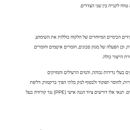
ולות המרכזיות בתפקידים הכימיים המיוחדים של הלקוח כוללות את השימוש,
, וכן הפעלה של מגוון סבונים, חומרים איטמים וחומרים
ת הייצור כולה.
 בעלי נדידות גבוהה, והגזים הרעילים והמזיקים
ות, לחוסר תפקוד ולבסוף לנזק בלתי הפיך ברקמות; דליפת
כימיקלים במקרה לא צפוי תיצור אזור רחב של סיכון קורוזיבי; במקביל, השימוש המשולב בכמה כימיקלים מגדיל את מורכבות מניעת הסיכונים. תנאי אלו דורשים ציוד הגנה אישי (PPE) נגד קורוזיה בעל