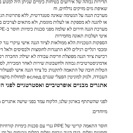
תדירות גבוהה של אירועים בטיחות כימיים שניתן היה למנוע בעמ
שאיפת גזים מזיקים נדלחים, וח
מערכת הגנה על הנשימה שאינה סטנדרטית, ללא פתרונות הגנה מ
או להגנה לא מספקת או לעלות מוגזמת, ולא מתאים לצרכים ב
איטי ושלכות תאונה מחמירות
הספקות הטכניות הלא ממולאות לציוד הגנה אישי עיקרי נגד קורוז
ומכסי רגליים רגילים ללא התנגדות לחומצות ולבסיסים ולאל ד
רכישת ציוד הגנה מפוצלת וזרימת עבודה לא יעילה: החברה רכש
אדמיניסטרטיבית גבוהה ולחשבונות שירות לאחר המכירה, לסט
הטלות חובה של התאמה לתקנות: כל ציוד הגנה אישי לפעולות 
העבודה, ולנזק למוניטין הפעלי שנגרם вслед למחולות מקצועיות של העובדים.
אתגרים מבניים אופרטיביים ואסטרטגיים לפני 
לפני שהשתתף בארגון שלנו, הלקוח עמד בפני שישה אתגרים מק
מיוחדים:
וחסינות נוזלים. בגדי הגנה גנריים נוזלים בקלות ונכנסים על י