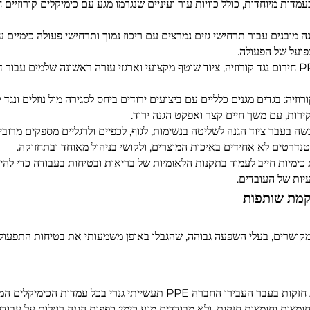
דות מיוחדות, כולל כוויות עור ועיניים שנגרמו מגע עם כימיקלים קורוזיים חז
ובנים עבור תרחישי גזים נמרצים עם ריכוז נמוך ותרחישי פעולה כימיים עם 
פועל של הפעולה.
מערכת הגנה חירום לא שלמה מפני סכנות כימיות: חוסר ב-PPE חירום נגד קורוזיה, ציוד שוטף מקצועי וארגזי ע
יה: בגדים מגנים כלליים עם ביצועים ירודים ביחס לסגירה מול נוזלים ונגד ק
קירות, עם משך חיים קצר ואפקט הגנה ירוד.
ה בעבר ציוד הגנה לשליטה בנשימות, לגוף, לכפיים ולרגליים מספקים מרובי
נדרטים לא אחידים באיכות המוצרים, ולקושי בניהול מאוחד ובתחזוקה.
כימיות חייב לעמוד בתקנות הלאומיות של בריאות ובטיחות בעבודה כדי להימ
הקמת שותפות
ושרים, בעלי השפעה גבוהה, שהגבלו באופן משמעותי את בטיחות התפעול, יכ
חוסר התאמה קריטי של PPE גנרי עם סכנות כימיות קורוזיות חזקות בעבר העביר
די חומצות וחומצות חזקות, ולא מבודדים מגע כימי; כפפות הגנה רגילות על עבו