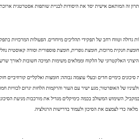
 אלקטרוני עולמי מוביל, בעל 용량 ייצור ופעילות גדולה וטווח רחב של תפקידי תהליכים מיוחדים. הפע
ומצת חנקית מרוכזת, חומצת גופרית, חומצת פוספורית וסודה קאוסטית נוזלית
 היצרני האלקטרוני של הלקוח וממלאים משימות תמיכה חשובות לאורך שרשר
ונים כימיים חדים ובעלי עוצמה גבוהה: חומצות ואלקליים קורוזיביים חזקים
יניו של האופרטור; מגע ישיר עם העור והרקמות הלחות יגרום לכוויות חמור
 מלאה כדי לצמצם את הסיכון ולעמוד בדרישות הרגולציה.