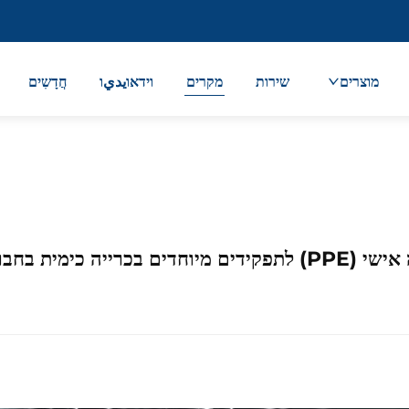
מוצרים
שירות
מקרים
וידאוيديו
חֲדָשִים
ניקה גלובלית מובילה