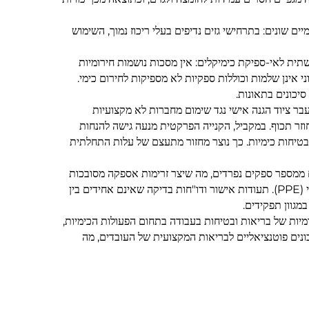
 שונים: בתרחישי גזים נדיפים בעלי ריכוז נמוך, השימוש
תית לאי-ספיקת כימיקלים: אין מסכות נושמות חירומיות
אינן שלמות וכוללות ספקיות לא מספיקות לחירום כימי.
יכונים בתאונות.
בר ציוד הגנה אישי נגד שימום מחברות לא מקצועיות
וזר תכוף. במקביל, הקנייה הפרקטית מנעה גישה להנחות
ות בטיחות כימיות. כך נוצר מחזור מתעצם של עלות התחלתית
ים ממספר ספקים נפרדים, מה שיצר זרימות אספקה מסובכות
מקצה לקצה, העלאת עלויות ניהוליות, בדיקות ותפעול לאחר המכירה, וכן סטנדרטים לא עקביים באיכות של הסל המורכב מציוד הגנה אישי (PPE). תעודות אישור ודו"חות בדיקה שאינם אחידים בין
מגוון תפקידים.
ללי שסיפק הלקוח בעבר לא עמד בתקנות הלאומיות של בריאות ובטיחות בעבודה בתחום הפעולות הכימיות,
כונים פוטנציאליים לבריאות המקצועית של העובדים, מה