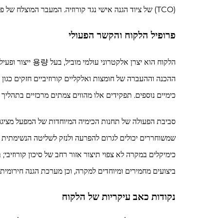
(TCO) של ציוד הגנה אישי נגד קורוזיה. המעבר המוצלח של פתרון זה המותאם אישית יסד את היסודות לבניית שותפות אסטרטגית ארוכת טווח לקנייה בין שני הצדדים.
פרופיל הלקוח והקשר הפעולי
הלקוח הוא יצרן
ההכנה וההעברה של חומצות ואלקליים קורוזיביים חזקים כגון ח
כימיים נוספים. תפקידים אלו מהווים צמתים מרכזיים בתהליך
סביבת הפעולה של תחנות הכימיה המיוחדות של המפעל מציגה סיכ
שמשוחררים יכולים לגרום להפרעה ולנזק לשליטה הנשימתית ולע
ביצועים מחמירים ומיוחדים למקרה, וכן מערכת הגנה חירומית
נקודות כאב עיקריות של הלקוח