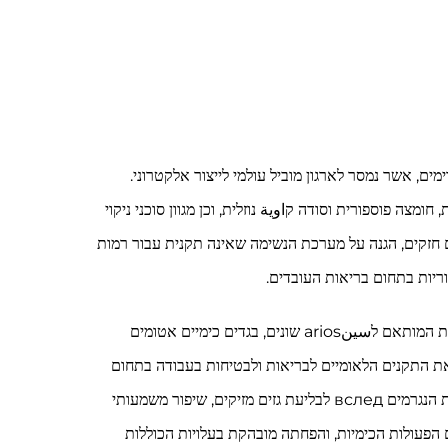
ת של פתרון מלא לציוד הגנה אישי (PPE) שמתאים לסוגי סיכונים מסוימים, אשר נמסר לארגון מוביל עולמי לייצור אלקטרוני.
מצה פוספורית וסודה קاوية נוזלית, וכן מגוון סוכני ניקוי
ים חזקים, הגנה על מערכת הנשימה שאינה תקנית עבור רמות
וריות בתחום בריאות העובדים.
ההתערבות שלנו התמקדה בפורטפוליו מותאם של ציוד הגנה אישי (PPE) נגד קורוזיה כימית, שכלל הצעות עיקריות כגון ציוד הגנה נשימתית המותאם לسينarios שונים, בגדים כימיים אטומים
לא את התקנים הלאומיים לבריאות ולבטיחות בעבודה בתחום
הפעולות הכימיות בתעשייה. לאחר יישום מלא, השיג הלקוח הפחתה משמעותית במקרי בטיחות corrosive שניתן לרשום ובמקרי אי נוחות הנגרמים вслед לבליעת גזים מזיקים, שיפור משמעותי
ות לבריאות ולבטיחות בעבודה בתחום הפעולות הכימיות, והפחתה מובהקת בעלויות הכוללות