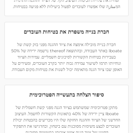
ופחית את עלויות הביטוח. העיצוב הקל של הציוד וההגנה התרמית
המمتازה שלו אפשרו לעובדים לפעול ביעילות ללא פגיעה בבטיחות.
חברת בנייה משפרת את בטיחות העובדים
חברת בנייה מובילה אימצה את ציוד ההגנה מפני בזק קשת של
Iboate באתר העבודה, ובהתוצאה thereof נרשמה ירידה של 50%
בעבירות בטיחות הקשורות לסיכונים חשמליים. עמידות הציוד
ונוחיותו תרמו לשיעור עמידה גבוה יותר בקרב העובדים, ומעידים על
האופן שבו ציוד הגנה מתאימה יכול לשנות את בטיחות מקום העבודה.
סיפור הצלחה בתעשייה הפטרוכימית
מתקן פטרוכימיה שמשתמש בציוד הגנה מפני קשת חשמלית של
Iboate ציין ירידה של 40% בתאונות הקשורות לחשמל. העיצוב
החדשני של הציוד וההגנה החזקה שלו היו מכריעים בהבטחת יכולת
העובדים לבצע משימות מסוכנות עם ביטחון, ובהדגישו את התפקיד
החיוני של ציוד הגנה אישי איכותי בתעשייה מסוכנת.