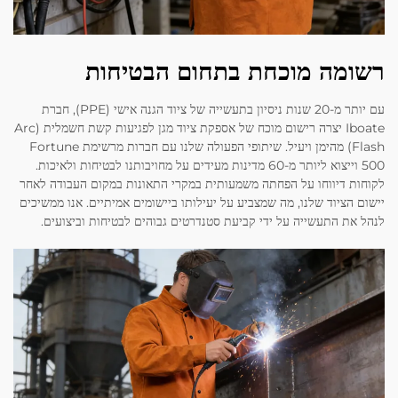
רשומה מוכחת בתחום הבטיחות
עם יותר מ-20 שנות ניסיון בתעשייה של ציוד הגנה אישי (PPE), חברת
Iboate יצרה רישום מוכח של אספקת ציוד מגן לפגיעות קשת חשמלית (Arc
Flash) מהימן ויעיל. שיתופי הפעולה שלנו עם חברות מרשימת Fortune
500 וייצוא ליותר מ-60 מדינות מעידים על מחויבותנו לבטיחות ולאיכות.
לקוחות דיווחו על הפחתה משמעותית במקרי התאונות במקום העבודה לאחר
יישום הציוד שלנו, מה שמצביע על יעילותו ביישומים אמיתיים. אנו ממשיכים
לנהל את התעשייה על ידי קביעת סטנדרטים גבוהים לבטיחות וביצועים.