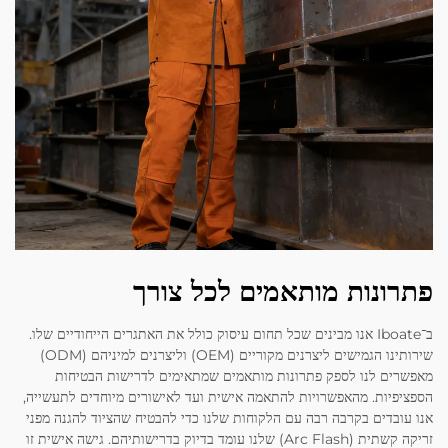
פתרונות מותאמים לכל צורך
ב־Iboate אנו מבינים שכל תחום עיסוק כולל את האתגרים הייחודיים שלו.
שירותינו הגמישים ליצרנים מקוריים (OEM) וליצרנים למיניהם (ODM)
מאפשרים לנו לספק פתרונות מותאמים שמתאימים לדרישות הבטיחות
הספציפיות. מהאפשרויות להתאמה אישית ועד לאישורים מיוחדים לתעשייה,
אנו עובדים בקרבה רבה עם הלקוחות שלנו כדי להבטיח שהציוד להגנה מפני
זריקה קשתית (Arc Flash) שלנו עומד בדיוק בדרישותיהם. גישה אישית זו