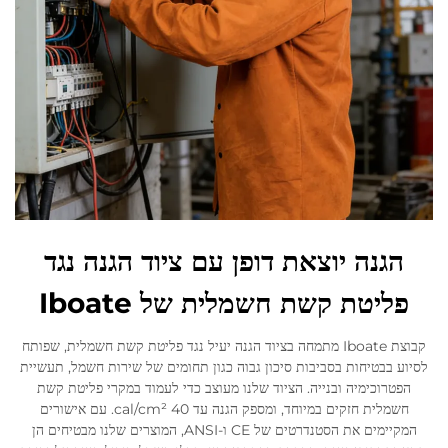
הגנה יוצאת דופן עם ציוד הגנה נגד
פליטת קשת חשמלית של Iboate
קבוצת Iboate מתמחה בציוד הגנה יעיל נגד פליטת קשת חשמלית, שפותח
לסיוע בבטיחות בסביבות סיכון גבוה כגון תחומים של שירות חשמל, תעשיית
הפטרוכימיה ובנייה. הציוד שלנו מעוצב כדי לעמוד במקרי פליטת קשת
חשמלית חזקים במיוחד, ומספק הגנה עד 40 cal/cm². עם אישורים
המקיימים את הסטנדרטים של CE ו-ANSI, המוצרים שלנו מבטיחים הן