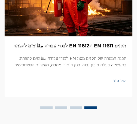
תקנים EN 11611 ו-EN 11612 לבגדי עבודה مقاומים להצתה
הבנת המטרה של תקנים מסוג EN לבגדי עבודה مقاומים להצתה:
בתעשייה בעלת סיכון גבוה, כגון ריתוך, מתכת, תעשיית הפטרוכימיה
ובניית ספינות, בגדי העבודה המقاומים להצתה מהווים שורה קריטית
של הגנה מפני אש, חום ו…
הצג עוד