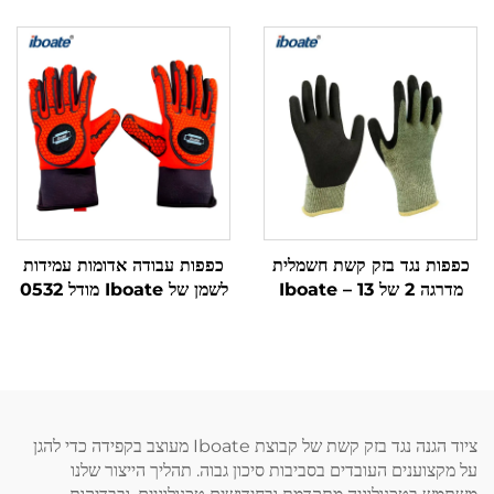
iboate, מאושר לפי תקן
לפי תקן CE ותקן EN388
FCA8, עם הגנה
מולטיפונקציונלית מפני סיכונים
מרובים
כפפות נגד בזק קשת חשמלית
כפפות עבודה אדומות עמידות
מדרגה 2 של Iboate – 13
לשמן של Iboate מודל 0532
cal/cm² ATPV, כפפות
- כפפות בטיחות עמידות
אנטי-קשת ונגד חיתוך לפי
לפגיעות ולחיתוך, עם שכבת
סטנדרט ISO D, מעשויות
ניגוד החלקה
מסיבי ארמיד
ציוד הגנה נגד בזק קשת של קבוצת Iboate מעוצב בקפידה כדי להגן
על מקצוענים העובדים בסביבות סיכון גבוה. תהליך הייצור שלנו