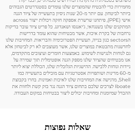
משתמש בטכנולוגיה מתקדמת ובחידושים טכנולוגיים, ובבדיקות
מחמירות כדי להבטיח שהמוצרים שלנו עומדים בסטנדרטים הגבוהים
ביותר לביטחון. עם יותר מ-20 שנות ניסיון בתעשייה של ציוד הגנה
אישי (PPE), פיתחנו שרשרת אספקה חזקה ויכולות ייצור across
המתקנים שלנו בשנגחאי, ג'יאנגסו ושאנדונג. כל פריט ציוד עובר בדיקות
נרחבות של בקרת איכות, אשר מבטיחות שהוא עומד בדרישות
הsectors כגון בנייה, תעשיית הפטרוכימיה והבריאות. המחויבות שלנו
לחדשנות מתבטאת במוצרים שלנו, אשר מעוצבים לא רק לביטחון אלא
גם לנוחות ולנגישות לשימוש. באמצעות חומרים ועיצובים מתקדמים,
אנו מבטיחים שהציוד שלנו מספק הגנה אופטימלית תוך שמירה על
ניידות ונוחות ללבישה. ההישגיות הגלובלית שלנו, הכוללת יצוא ליותר
מ-60 מדינות ושותפויות אסטרטגיות עם מובילים בתעשייה כמו
Shell, מדגישה את המחויבות שלנו לאיכות ואמינות. בחרו בקבוצת
Iboate לצרכים שלכם בתחום ציוד הגנה נגד בזק קשת ולחוות את
ההבדל שמיומנות ומחויבות יכולים ליצור בבטיחות במקום העבודה.
שאלות נפוצות