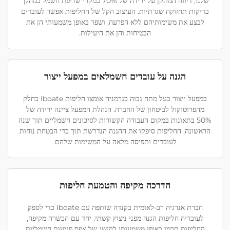
שלנו, דיווח המתקן על ירידה של 70% במקרי שריפת חשמל במהלך
בדיקות תחזוקה שגרתיות. העיצוב הקל של החליפות אפשר לעובדים
לבצע את משימותיהם ללא הפרעה, ושפר באופן משמעותי הן את
הבטיחות והן את היעילות.
הגנה על עובדים חשמלאים במפעל ייצור
במפעל ייצור בעל מתח גבוה בגרמניה אומצו חליפות Iboate כחלק
מהפרוטוקול לביטחון של החברה. הנהלת המפעל ציינה ירידה של
50% בתאונות במקום העבודה הקשורות לסיכונים חשמליים תוך שנה
הראשונה. החליפות סיפקו את ההגנה הנדרשת תוך כדי הבטחת נוחות
לעובדים ותפיסה מלאה על המשימות שלהם.
הדרכה מקיפה והטמעת חליפות
חברת אנרגיה רב-לאומית בקנדה שותפה עם Iboate כדי לספק
לעובדיה חליפות הגנה מפני ניצוץ קשתי. יחד עם הכשרה מקיפה,
החליפות תרמו באופן משמעותי להישג של אפס פגיעות חשמליות