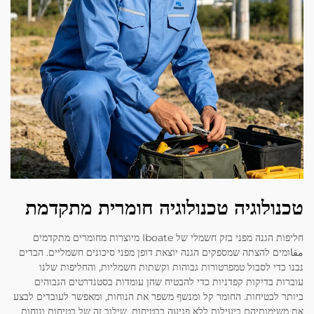
טכנולוגיה טכנולוגיה חומרית מתקדמת
חליפות הגנה מפני בזק חשמלי של Iboate מיוצרות מחומרים מתקדמים
مقاומים להצתה שמספקים הגנה יוצאת דופן מפני סיכונים חשמליים. הבדים
נבנו כדי לסבול טמפרטורות גבוהות וקשתות חשמליות, והחליפות שלנו
עוברות בדיקות קפדניות כדי להבטיח שהן עומדות בסטנדרטים הגבוהים
ביותר לבטיחות. החומר קל ומנשף משפר את הנוחות, ומאפשר לעובדים לבצע
את משימותיהם ביעילות ללא פגיעה בבטיחות. שילוב זה של בטיחות ונוחות