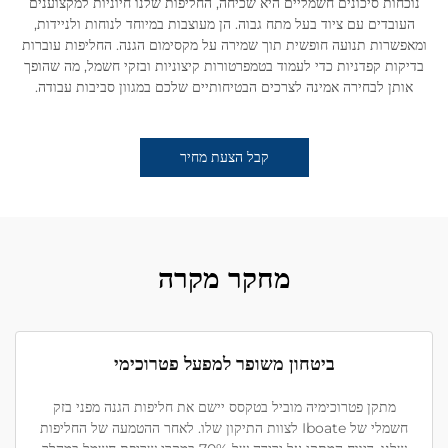
נוכחות סיכונים חשמליים היא שכיחה, החליפות שלנו חיוניות למקצוענים
העובדים עם ציוד בעל מתח גבוה. הן מעוצבות במיוחד לנוחות ולניידות,
ומאפשרות תנועה חופשית תוך שמירה על מקסימום הגנה. החליפות עוברות
בדיקות קפדניות כדי לעמוד בטמפרטורות קיצוניות ובזקי חשמל, מה שהופך
אותן לבחירה אמינה לצרכים הבטיחותיים שלכם במגוון סביבות עבודה.
קבל הצעת מחיר
מחקר מקרה
ביטחון משופר למפעל פטרוכימי
מתקן פטרוכימיה מוביל בטקסס יישם את חליפות הגנה מפני בזק
חשמלי של Iboate לצוות התיקון שלו. לאחר ההטמעה של החליפות