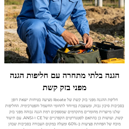
הגנה בלתי מתחרה עם חליפות הגנה
מפני בזק קשת
חליפת ההגנה מפני בזק קשת של Iboate מציעה בטיחות יוצאת דופן
בסביבות סיכון גבוה, ומעוצבת במיוחד לתחומי החשמל והפטרכימיה. החליפות
שלנו מיוצרות מחומרים מתקדמים שמספקים רמת הגנה גבוהה מפני בזק
קשת, ועושות כן בהתאם לסטנדרטים הקפדניים של CE ו-ANSI. עם תיעוד
מוכח של הפחתת פציעות ב-60% ומעלה במקום העבודה בסביבות שבהן