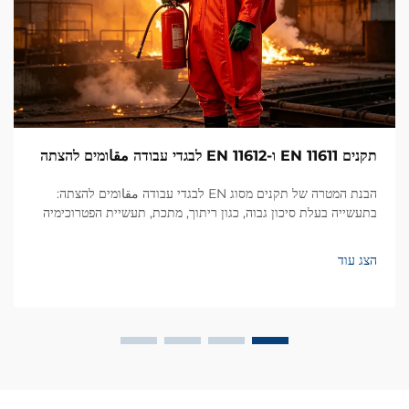
תקנים EN 11611 ו-EN 11612 לבגדי עבודה مقاומים להצתה
הבנת המטרה של תקנים מסוג EN לבגדי עבודה مقاומים להצתה:
בתעשייה בעלת סיכון גבוה, כגון ריתוך, מתכת, תעשיית הפטרוכימיה
ובניית ספינות, בגדי העבודה המقاומים להצתה מהווים שורה קריטית
של הגנה מפני אש, חום ו…
הצג עוד