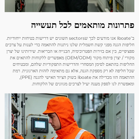
פתרונות מותאמים לכל תעשייה
ב־Iboate אנו מודעים לכך שsectors השונים יש דרישות בטיחות ייחודיות.
חליפות הגנה מפני קשת חשמלית שלנו ניתנות להתאמה כדי לענות על צרכים
ספציפיים, בין אם בזירות הפטרוכימיה, הבנייה או הבריאות. שירותינו של יצרן
מקורי / יצרן פיתוח מקור (OEM/ODM) מאפשרים ללקוחות להתאים את
החליפות בהתאם לסימן המסחרי והדרישות התפקודיות שלהם, ומבטיחים
שכל חליפה לא רק מספקת הגנה, אלא גם מתאימה לזהות הארגונית. רמת
ההתאמה הזו מבדילה את Iboate בשוק הציוד האישי להגנה (PPE),
ומאפשרת לנו לספק מענה יעיל לצרכים מגוונים של הלקוחות.