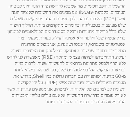
החשמלית והפטרוכימית, מה שמביא לדרישת ציוד הגנה חיוני לביטחון
העובדים. בקבוצת Iboate אנו מבינים את החשיבות של ציוד הגנה
אישי (PPE) באיכות גבוהה, ולכן חליפות ההגנה מפני קשת חשמלית
שלנו מעוצבות בטכנולוגיה ובחומרים מתקדמים ביותר. תהליך הייצור
שלנו כולל בדיקות מחמירות ודבקה בסטנדרטים הבינלאומיים לביטחון,
כדי להבטיח שכל חליפה היא אמינה ויעילה. בעזרת מפעלי ייצור
אסטרטגיים בשנגחאי, ג'יאנגסו ושאנדונג, אנו מנצלים פתרונות
מתקדמים בתחום שרשרת האספקה כדי לספק את המוצרים בצורה
יעילה. התחייבותנו לפיתוח עצמאי ומחקר (R&D) מאפשרת לנו לחדש
ללא הרף ולספק פתרונות מותאמים לתעשיות שונות, לרבות בנייה
ובריאות. הביקוש הגלובלי למוצרים שלנו, כפי שנראה בייצוא ליותר
מ-60 מדינות ושותפויות עם חברות גדולות כמו Shell, מדגיש את
מעמדנו כמובילים בשוק ציוד הגנה אישי (PPE). על ידי הקדשת
תשומת לב לצרכים של הלקוחות ולביטחון, אנו מספקים פתרונות אשר
לא רק עומדים בדרישות התעשייה אלא גם עולים עליהן, ומבטיחים
הגנה מלאה לעובדים בסביבות המסוכנות ביותר.