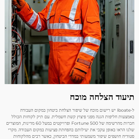
תיעוד הצלחה מוכח
ל-Iboate יש רישום מוכח של שיפור הצלחת ביטחון במקום העבודה
באמצעות חליפות הגנה מפני פיצוץ קשת חשמלית. עם תיק לקוחות הכולל
חברות מהרשימה של Fortune 500 ופרויקטים במעל 60 מדינות, המוצרים
שלנו הראו באופן עקבי את יעילותם בהפחתת פציעות במקום העבודה. מקרי
סטודיה חושפים שיפור משמעותי במדדי הביטחון, כאשר רבים מהלקוחות