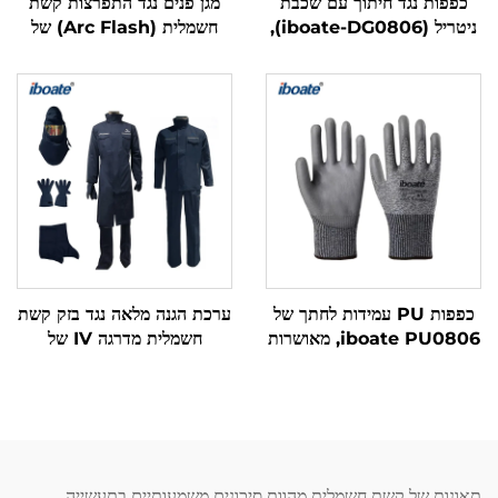
כפפות נגד חיתוך עם שכבת
מגן פנים נגד התפרצות קשת
ניטריל (iboate-DG0806),
חשמלית (Arc Flash) של
דקיקות 13, עשויות HPPE,
iboate, מאושר לפי תקן
תקן EN388 4244D, תקן
FCA8, עם הגנה
ANSI A4
מולטיפונקציונלית מפני סיכונים
מרובים
כפפות PU עמידות לחתך של
ערכת הגנה מלאה נגד בזק קשת
iboate PU0806, מאושרות
חשמלית מדרגה IV של
לפי תקן CE ותקן EN388
Iboate – 41 cal/cm²,
ערכת ציוד אישי לביטחון חשמלי
תואמת לסטנדרט ASTM
תאונות של קשת חשמלית מהוות סיכונים משמעותיים בתעשייה