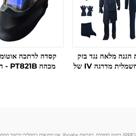
הגנה מלאה נגד בזק
קסדה לרתכה אוטומ
קשת חשמלית מדרגה IV של
מכהה 821B
Iboate – 41 cal/cm²,
מדויקת לרתכה עם תכ
 ציוד אישי לביטחון
מתקדמות
י תואמת לסטנדרט
ASTM
כפפות עבודה עם אחיזה חזקה הן רכיב חיוני בציוד הגנה אישי (PPE) במגוו