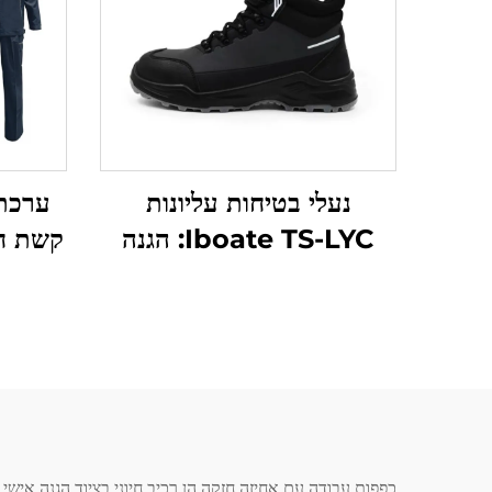
נעלי בטיחות עליונות
ערכת 
Iboate TS-LYC: הגנה
וراיה יוצאת דופן לעובדי
תעשייה
ערכת
חשמל