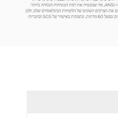
מחומרים מתקדמים שמביאים לא רק אחיזה חזקה אלא גם נוחות וגמישות. כל זוג כפפות עובר בדיקות קפדניות כדי לעמוד בתקנים של CE ו-ANSI, מה שמבטיח את רמת הבטיחות הגבוהה ביותר.
 את הצרכים השונים של הלקוחות הבינלאומיים שלנו, ולכן
אנו מציעים אפשרויות התאמה אישית, כולל גודל, צבע והטבעת סימן מסחרי. כפפות העבודה עם האחיזה החזקה שלנו נאמנות בידי מקצוענים במעל 60 מדינות, ונתמכות באישור של SGS ובחברות