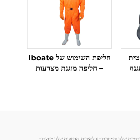
טית
חליפת השימוש של Iboate
PT - הגנה
– חליפה מוגנת מצרעות
ונות
(פטנטית): הגנה מותאמת
לפעולות בהשתלטות צרעות
ן תחומים. בקבוצת Iboate, אנו מתגאים בתהליכי הייצור המסורתיים שלנו ובמחויבותנו לאיכות. הכפפות שלנו מיוצרות