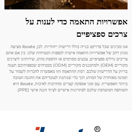
אפשרויות התאמה כדי לענות על
צרכים ספציפיים
אנו מבינים שכל פרויקט בנייה כולל דרישות ייחודיות. לכן, Iboate מציעה
מגוון רחב של אפשרויות התאמה אישית לכפפות הבטיחות שלנו. בין אם אתם
צריכים גדלים ספציפיים, צבעים מסוימים או הדפסת מותג, שירותינו ליצרנים
מקוריים (OEM) ולמתכננים מקוריים (ODM) מבטיחים שכפפותיכם תענה
בדיוק על הדרישות שלכם. רמת ההתאמה הזו מאפשרת לחברות לשמור על
תמונה מאוחדת של המותג תוך כדי שנותנת לעובדיהם את ההגנה הטובה
ביותר האפשרית. עם זמני אספקה קצרים ומחויבות לאיכות, Iboate היא
השותפה המועדפת שלכם לפתרונות אישיים לציוד הגנה אישי (PPE).