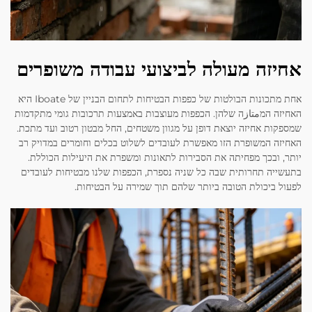
אחיזה מעולה לביצועי עבודה משופרים
אחת מתכונות הבולטות של כפפות הבטיחות לתחום הבניין של Iboate היא
האחיזה המمتازה שלהן. הכפפות מעוצבות באמצעות תרכובות גומי מתקדמות
שמספקות אחיזה יוצאת דופן על מגוון משטחים, החל מבטון רטוב ועד מתכת.
האחיזה המשופרת הזו מאפשרת לעובדים לשלוט בכלים וחומרים במדויק רב
יותר, ובכך מפחיתה את הסבירות לתאונות ומשפרת את היעילות הכוללת.
בתעשייה תחרותית שבה כל שניה נספרת, הכפפות שלנו מבטיחות לעובדים
לפעול ביכולת הטובה ביותר שלהם תוך שמירה על הבטיחות.