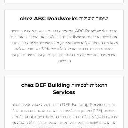
שיפור היעילות chez ABC Roadworks
חברת ABC Roadworks, המתמחה בבניית כבישים מהירים, יישמה
את כפפות הבטיחות Iboate לבנייה כדי לשפר את הפקודה. העובדים
מצאו את האחיזה של הכפפות עליונה, מה שמאפשר שליטה טובה יותר
במכונות כבדות. דבר זה הוביל לעליה של 30% בשיעורי השלמת
הפרויקטים, מה שמראה את השפעת הכפפות הן על הבטיחות והן על
היעילות.
התאמות לבטיחות chez DEF Building
Services
חברת DEF Building Services הייתה זקוקה לספק אמצעי הגנה
אישיים (PPE) מהימן כדי לעמוד בדרישות האבטחה החמורות של
פרויקט ממשלתי. על ידי בחירת כפפות הבטיחות של Iboate לבנייה,
הם הבטיחו שצוותם עומד בכל תקנות הבטיחות, ובכך לא נרשמה אף