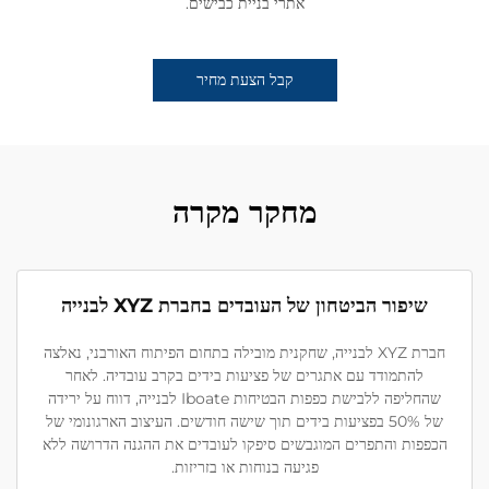
אתרי בניית כבישים.
קבל הצעת מחיר
מחקר מקרה
שיפור הביטחון של העובדים בחברת XYZ לבנייה
חברת XYZ לבנייה, שחקנית מובילה בתחום הפיתוח האורבני, נאלצה
להתמודד עם אתגרים של פציעות בידים בקרב עובדיה. לאחר
שהחליפה ללבישת כפפות הבטיחות Iboate לבנייה, דווח על ירידה
של 50% בפציעות בידים תוך שישה חודשים. העיצוב הארגונומי של
הכפפות והתפרים המוגבשים סיפקו לעובדים את ההגנה הדרושה ללא
פגיעה בנוחות או בזריזות.