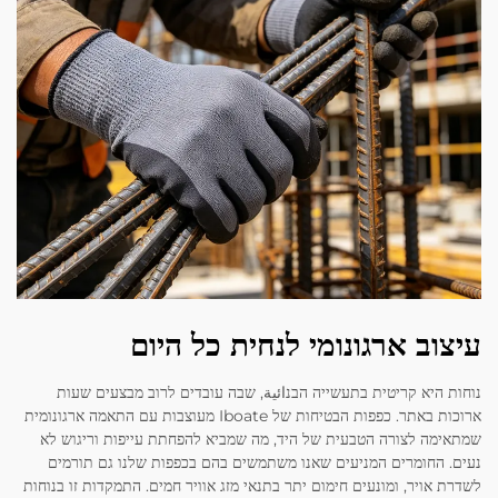
עיצוב ארגונומי לנחית כל היום
נוחות היא קריטית בתעשייה הבנائية, שבה עובדים לרוב מבצעים שעות
ארוכות באתר. כפפות הבטיחות של Iboate מעוצבות עם התאמה ארגונומית
שמתאימה לצורה הטבעית של היד, מה שמביא להפחתת עייפות וריגוש לא
נעים. החומרים המניעים שאנו משתמשים בהם בכפפות שלנו גם תורמים
לשדרת אויר, ומונעים חימום יתר בתנאי מזג אוויר חמים. התמקדות זו בנוחות