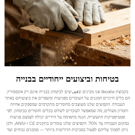
בטיחות וביצועים ייחודיים בבנייה
בקבוצת Iboate אנו מבינים שقفיצים לביטחון בבנייה אינם רק אקססוריז;
הם כלים חיוניים המגנים על העובדים מפגיעות ומשפרים את ביצועיהם באתר
העבודה. הקפיצים שלנו מעוצבים מחומרים מתקדמים שמספקים אחיזה
ותמרון מעולים, מה שמאפשר לעובדים לשלוט בכלים וחומרים בביטחון. לפי
סטטיסטיקות התעשייה, הגנה מתאימה על הידיים יכולה לצמצם פגיעות
במקום העבודה עד 70%. הקפיצים שלנו עומדים בתקנים CE ו-ANSI, ולכן
ניתן לסמוך עליהם לפעול בסביבות הדורשות ביותר — ממבנים גבוהים ועד