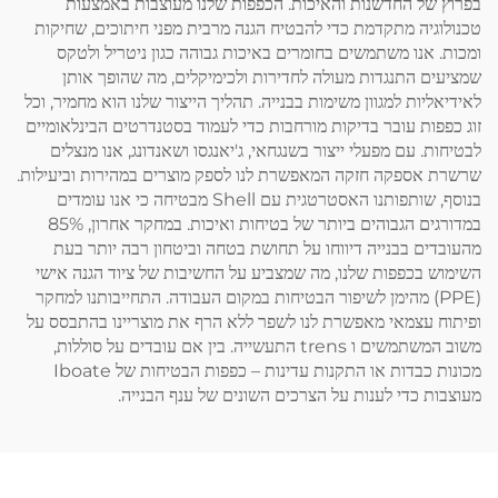
בפרוץ של החדשנות והאיכות. הכפפות שלנו מעוצבות באמצעות
טכנולוגיה מתקדמת כדי להבטיח הגנה מרבית מפני חיתוכים, שחיקות
ומכות. אנו משתמשים בחומרים באיכות גבוהה כגון ניטריל ולטקס
שמציעים התנגדות מעולה לחדירות ולכימיקלים, מה שהופך אותן
לאידיאליות למגוון משימות בבנייה. תהליך הייצור שלנו הוא מחמיר, וכל
זוג כפפות עובר בדיקות מורחבות כדי לעמוד בסטנדרטים הבינלאומיים
לבטיחות. עם מפעלי ייצור בשנגחאי, ג'יאנגסו ושאנדונג, אנו מנצלים
שרשרת אספקה חזקה המאפשרת לנו לספק מוצרים במהירות וביעילות.
בנוסף, שותפותנו האסטרטגית עם Shell מבטיחה כי אנו עומדים
במדורגים הגבוהים ביותר של בטיחות ואיכות. במחקר אחרון, 85%
מהעובדים בבנייה דיווחו על תחושת בטחה וביטחון רבה יותר בעת
השימוש בכפפות שלנו, מה שמצביע על החשיבות של ציוד הגנה אישי
(PPE) מהימן לשיפור הבטיחות במקום העבודה. התחייבותנו למחקר
ופיתוח עצמאי מאפשרת לנו לשפר ללא הרף את מוצריינו בהתבסס על
משוב המשתמשים ו trens התעשייה. בין אם עובדים על סוללות,
מכונות כבדות או התקנות עדינות – כפפות הבטיחות של Iboate
מעוצבות כדי לענות על הצרכים השונים של ענף הבנייה.