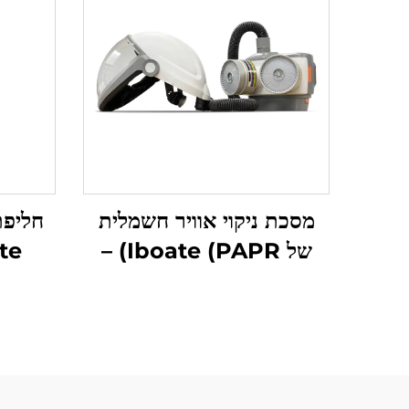
מסכת ניקוי אוויר חשמלית
של Iboate (PAPR) –
הגנה נשימתית לטווח ארוך
בלחץ חיובי
5/6 ו