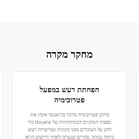
מחקר מקרה
הפחתת רעש במפעל
פטרוכימיה
מתקן פטרוכימיה מרכזי בג'יאנגסו אימץ את
כפפות האוזניים הבטיחותיות של Iboate כדי
להגן על העובדים מפני מכונות שמייצרות רעש
ברמה גבוהה. סקרים שנערכו לאחר היישום הראו