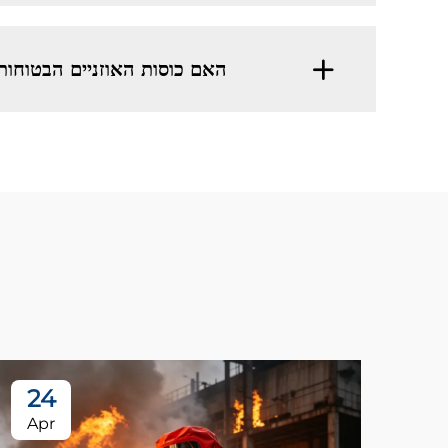
האם כוסות האוזניים הבטוחות של Iboate מא
24
Apr