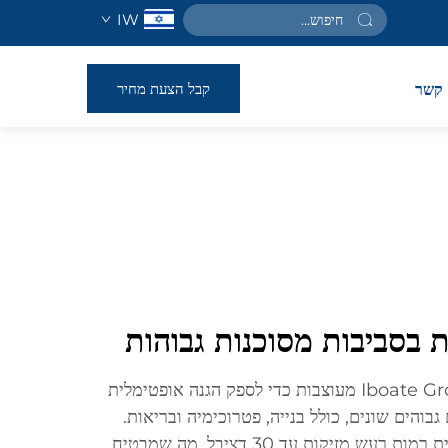
IW
קבל הצעת מחיר
קשר
ות בסביבות מסוכנות גבוהות
כפפות אוזניים לביטחון מ-Iboate Group מעוצבות כדי לספק הגנה אופטימלית
והים שונים, כולל בנייה, פטרוכימיה ובריאות.
כפפות אלו מעוצבות כדי להפחית רמות רעש מזיקות עד 30 דציבל, מה שמבטיח