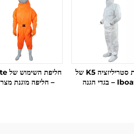
חליפת סטריליזציה K5 של
חליפת ה
Iboate – בגדי הגנה
– חליפה מוגנת מצר
לחדרים נקיים לפי תקן ISO
(פטנטית): הגנה מות
-GMP A/B
לפעולות בהשתלטות צ