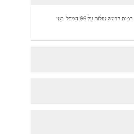
אוזניות הבטיחות שלנו מעוצבות כדי למזער רמות רעש עד 30 דציבל, מה שהופך אותן מתאימות לסביבות שבהן רמות הרעש עולות על 85 דציבל, כגון