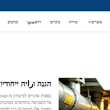
מוצרים
שירות
מקרים
וידאוيديו
חֲדָשִים
הגנה וراיה ייחודי
על השמיעה בתחומים מסוכנים גב