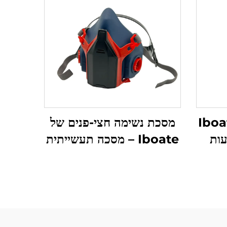
שימוש של Iboate
מסכת נשימה חצי-פנים של
עות
Iboate – מסכה תעשייתית
אמת
לאבק ועישן, מאושרת על ידי
רעות
NIOSH