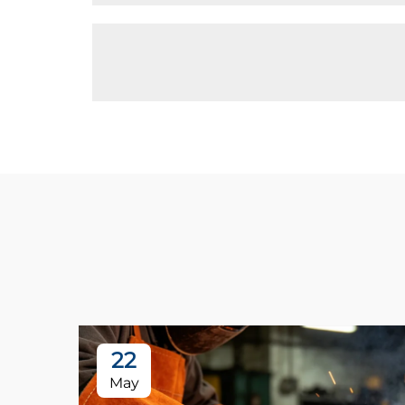
22
May