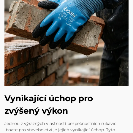
Vynikající úchop pro
zvýšený výkon
Jednou z výrazných vlastností bezpečnostních rukavic
Iboate pro stavebnictví je jejich vynikající úchop. Tyto