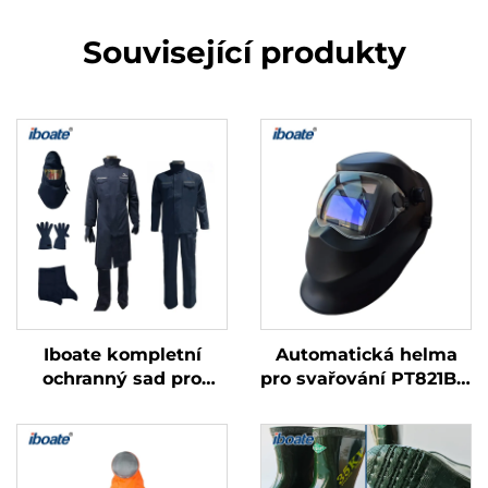
Související produkty
Iboate kompletní
Automatická helma
ochranný sad pro
pro svařování PT821B s
ochranu proti
automatickým
obloukovému výboji
ztemněním – přesná
úrovně IV (41 cal/cm²)
ochrana při svařování
– elektrické ochranné
s pokročilými