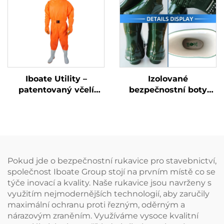
prostředky PPE
funkcemi
vyhovující normě
ASTM
Iboate Utility –
Izolované
patentovaný včelí
bezpečnostní boty
odolný oblek: přesně
Iboate 35 kV – vysoce
přizpůsobená ochrana
kvalitní ochranná obuv
pro práci ve včelími
pro práci ve
napadených
vysokonapěťových
prostředích
prostředích
Pokud jde o bezpečnostní rukavice pro stavebnictví,
společnost Iboate Group stojí na prvním místě co se
týče inovací a kvality. Naše rukavice jsou navrženy s
využitím nejmodernějších technologií, aby zaručily
maximální ochranu proti řezným, oděrným a
nárazovým zraněním. Využíváme vysoce kvalitní