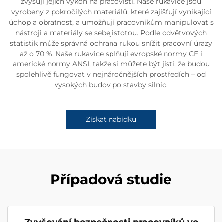
zvyšují jejich výkon na pracovišti. Naše rukavice jsou
vyrobeny z pokročilých materiálů, které zajišťují vynikající
úchop a obratnost, a umožňují pracovníkům manipulovat s
nástroji a materiály se sebejistotou. Podle odvětvových
statistik může správná ochrana rukou snížit pracovní úrazy
až o 70 %. Naše rukavice splňují evropské normy CE i
americké normy ANSI, takže si můžete být jisti, že budou
spolehlivě fungovat v nejnáročnějších prostředích – od
vysokých budov po stavby silnic.
Získat nabídku
Případová studie