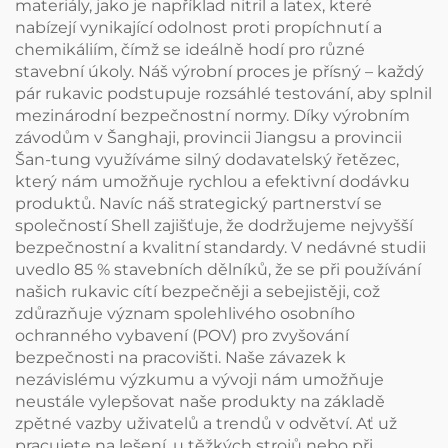
materiály, jako je například nitril a latex, které
nabízejí vynikající odolnost proti propíchnutí a
chemikáliím, čímž se ideálně hodí pro různé
stavební úkoly. Náš výrobní proces je přísný – každý
pár rukavic podstupuje rozsáhlé testování, aby splnil
mezinárodní bezpečnostní normy. Díky výrobním
závodům v Šanghaji, provincii Jiangsu a provincii
Šan-tung využíváme silný dodavatelský řetězec,
který nám umožňuje rychlou a efektivní dodávku
produktů. Navíc náš strategický partnerství se
společností Shell zajišťuje, že dodržujeme nejvyšší
bezpečnostní a kvalitní standardy. V nedávné studii
uvedlo 85 % stavebních dělníků, že se při používání
našich rukavic cítí bezpečněji a sebejistěji, což
zdůrazňuje význam spolehlivého osobního
ochranného vybavení (POV) pro zvyšování
bezpečnosti na pracovišti. Naše závazek k
nezávislému výzkumu a vývoji nám umožňuje
neustále vylepšovat naše produkty na základě
zpětné vazby uživatelů a trendů v odvětví. Ať už
pracujete na lešení, u těžkých strojů nebo při