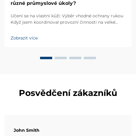
různé průmyslové úkoly?
Učení se na vlastní kůži: Výběr vhodné ochrany rukou
Když jsem koordinoval provozní činnosti na velké
přístavní lodění pro údržbu, našemu pozemnímu
týmu během zimního přepracování za mrazivého
Zobrazit více
počasí vznikl vážný problém. Měli jsme týmy, které
manipulovaly se smyčlavými, olejem potaženými...
Posvědčení zákazníků
John Smith