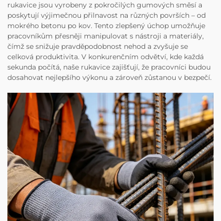
rukavice jsou vyrobeny z pokročilých gumových směsí a
poskytují výjimečnou přilnavost na různých površích – od
mokrého betonu po kov. Tento zlepšený úchop umožňuje
pracovníkům přesněji manipulovat s nástroji a materiály,
čímž se snižuje pravděpodobnost nehod a zvyšuje se
celková produktivita. V konkurenčním odvětví, kde každá
sekunda počítá, naše rukavice zajišťují, že pracovníci budou
dosahovat nejlepšího výkonu a zároveň zůstanou v bezpečí.