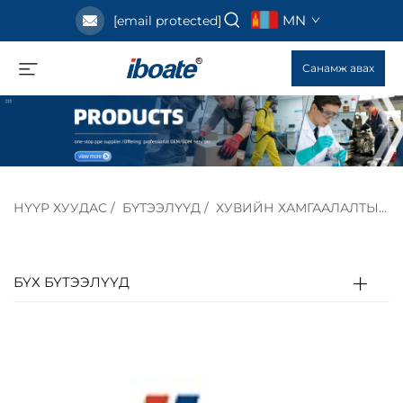
MN
[email protected]
Санамж авах
НҮҮР ХУУДАС
/
БҮТЭЭЛҮҮД
/
ХУВИЙН ХАМГААЛАЛТЫН ТОНОГ ТӨХӨӨРӨМЖ
БҮХ БҮТЭЭЛҮҮД