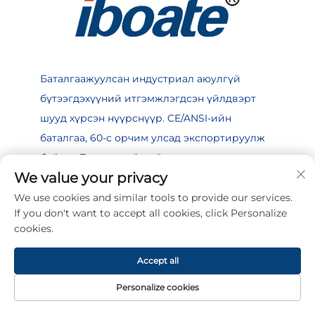
Баталгаажуулсан индустриал аюулгүй
бүтээгдэхүүний итгэмжлэгдсэн үйлдвэрт
шууд хүрсэн нүүрснүүр. CE/ANSI-ийн
баталгаа, 60-с орчим улсад экспортируулж
байгаа. Тогтвортой нийлүүлэлт, сав
We value your privacy
бүрдүүлэлт/загвар бүрдүүлэлт хөгжимт.
We use cookies and similar tools to provide our services.
If you don't want to accept all cookies, click Personalize
cookies.
ХОЛБОГДОЖ ҮЗ
Accept all
Personalize cookies
шаньдун аймаг, Яньтай хөгжлийн бүс, Чжуцзян зам
НҮҮР ХУУДАС
БҮТЭЭГДЭХҮҮНҮҮД
ИМЭЙЛ
УТАС