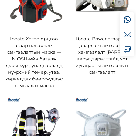
Iboate Хагас-орцгоо
Iboate Power агаарын
агаар цэвэрлэгч
цэвэрлэгч амьсгалын
хамгаалалтын маска —
хамгаалалт (PAPR) –
NIOSH-ийн баталж
эерэг даралттайд урт
дүрснүүрт, үйлдвэрлэлд
хугацааны амьсгалын
нүүрсний төмөр, утаа,
хамгаалалт
хөрвөлдөх бөөрсүүдээс
хамгаалах маска