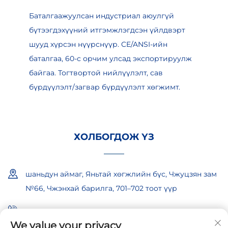
Баталгаажуулсан индустриал аюулгүй
бүтээгдэхүүний итгэмжлэгдсэн үйлдвэрт
шууд хүрсэн нүүрснүүр. CE/ANSI-ийн
баталгаа, 60-с орчим улсад экспортируулж
байгаа. Тогтвортой нийлүүлэлт, сав
бүрдүүлэлт/загвар бүрдүүлэлт хөгжимт.
ХОЛБОГДОЖ ҮЗ
шаньдун аймаг, Яньтай хөгжлийн бүс, Чжуцзян зам
№66, Чжэнхай барилга, 701–702 тоот үүр
+86-18865557722
We value your privacy