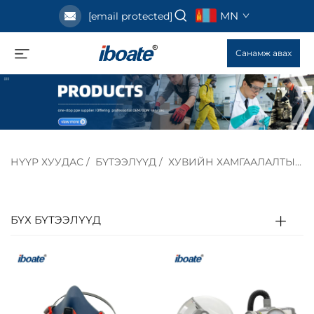
MN
[email protected]
Санамж авах
НҮҮР ХУУДАС
/
БҮТЭЭЛҮҮД
/
ХУВИЙН ХАМГААЛАЛТЫН ТОНОГ ТӨХӨӨРӨМЖ
БҮХ БҮТЭЭЛҮҮД