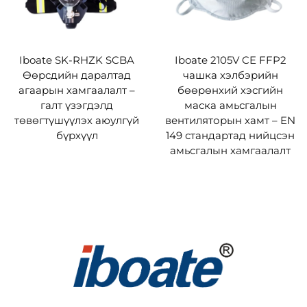
Iboate SK-RHZK SCBA
Iboate 2105V CE FFP2
Өөрсдийн даралтад
чашка хэлбэрийн
агаарын хамгаалалт –
бөөрөнхий хэсгийн
галт үзэгдэлд
маска амьсгалын
төвөгтүшүүлэх аюулгүй
вентиляторын хамт – EN
бүрхүүл
149 стандартад нийцсэн
амьсгалын хамгаалалт