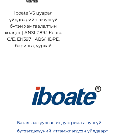
iboate VS цуврал
үйлдвэрийн аюулгүй
бүтэн хамгаалалтын
хөлдөг | ANSI Z89.1 Класс
C/E, EN397 | ABS/HDPE,
барилга, уурхай
Баталгаажуулсан индустриал аюулгүй
бүтээгдэхүүний итгэмжлэгдсэн үйлдвэрт