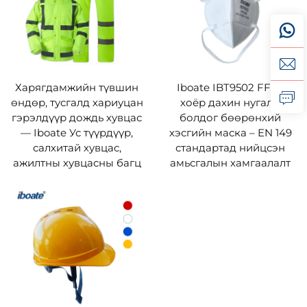
Харягдамжийн түвшин
Iboate IBT9502 FFP2
өндөр, тусгалд хариуцан
хоёр дахин нугалж
гэрэлдүүр дождь хувцас
болдог бөөрөнхий
— Iboate Ус түүрдүүр,
хэсгийн маска – EN 149
салхитай хувцас,
стандартад нийцсэн
ажилтны хувцасны багц
амьсгалын хамгаалалт