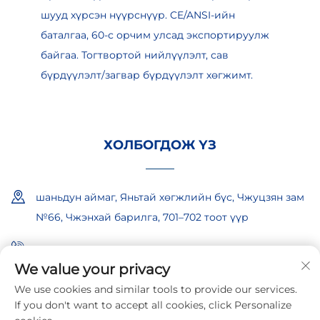
шууд хүрсэн нүүрснүүр. CE/ANSI-ийн
баталгаа, 60-с орчим улсад экспортируулж
байгаа. Тогтвортой нийлүүлэлт, сав
бүрдүүлэлт/загвар бүрдүүлэлт хөгжимт.
ХОЛБОГДОЖ ҮЗ
шаньдун аймаг, Яньтай хөгжлийн бүс, Чжуцзян зам
№66, Чжэнхай барилга, 701–702 тоот үүр
+86-18865557722
We value your privacy
+86-18865522722
We use cookies and similar tools to provide our services.
If you don't want to accept all cookies, click Personalize
[email protected]