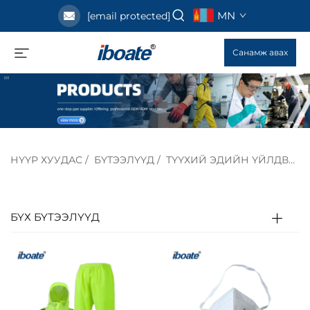
MN
[email protected]
Санамж авах
НҮҮР ХУУДАС
/
БҮТЭЭЛҮҮД
/
ТҮҮХИЙ ЭДИЙН ҮЙЛДВЭРЛЭЛИЙН ХАМГААЛАЛТЫН ШИЙДЛҮҮД
БҮХ БҮТЭЭЛҮҮД