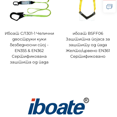
Ибоат СЛ301-1 Челични
ибоат BSFF06
двоструки куки
Заштитна појаса за
безбедносни спој -
заштиту од пада
EN355 & EN362
Желто/црвено EN361
Сертификована
Сертификовано
заштита од пада