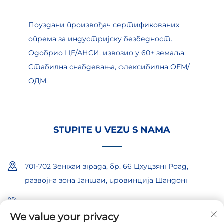
Поуздани произвођач сертификованих
опрема за индустријску безбедност.
Одобрио ЦЕ/АНСИ, извозио у 60+ земаља.
Стабилна снабдевања, флексибилна ОЕМ/
ОДМ.
STUPITE U VEZU S NAMA
701-702 Зенгхаи зграда, бр. 66 Цхуцзянг Роад,
развојна зона Јантаи, провинција Шандонг
+86-18865557722
We value your privacy