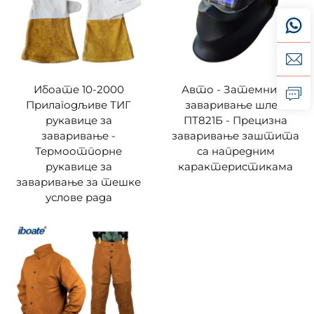
Ибоате 10-2000
Авто - Затемнило
Прилагодљиве ТИГ
заваривање шлем
рукавице за
ПТ821Б - Прецизна
заваривање -
заваривање заштита
Термоотпорне
са напредним
рукавице за
карактеристикама
заваривање за тешке
услове рада