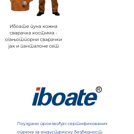
Ибоате пуна кожна
сварачка костима -
огањотпорни сварачки
јак и панталоне сет
Поуздани произвођач сертификованих
опрема за индустријску безбедност.