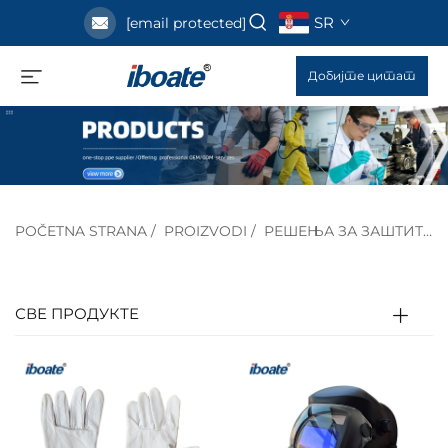
SR
[email protected]
Добијте цитат
POČETNA STRANA
/
PROIZVODI
/
РЕШЕЊА ЗА ЗАШТИТУ ИНДУСТРИЈЕ
СВЕ ПРОДУКТЕ