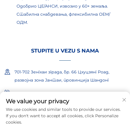
Одобрио ЦЕ/АНСИ, извозио у 60+ земаља.
Стабилна снабдевања, флексибилна ОЕМ/
ОДМ.
STUPITE U VEZU S NAMA
701-702 Зенгхаи зграда, бр. 66 Цхуцзянг Роад,
развојна зона Јантаи, провинција Шандонг
+86-18865557722
We value your privacy
+86-18865522722
We use cookies and similar tools to provide our services.
If you don't want to accept all cookies, click Personalize
[email protected]
cookies.